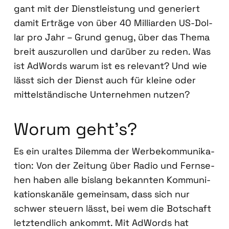
gant mit der Dienst­leis­tung und gene­riert
damit Erträ­ge von über 40 Mil­li­ar­den US-Dol­
lar pro Jahr – Grund genug, über das The­ma
breit aus­zu­rol­len und dar­über zu reden. Was
ist AdWords war­um ist es rele­vant? Und wie
lässt sich der Dienst auch für klei­ne oder
mit­tel­stän­di­sche Unter­neh­men nut­zen?
Wor­um geht’s?
Es ein uraltes Dilem­ma der Wer­be­kom­mu­ni­ka­
ti­on: Von der Zei­tung über Radio und Fern­se­
hen haben alle bis­lang bekann­ten Kom­mu­ni­
ka­ti­ons­ka­nä­le gemein­sam, dass sich nur
schwer steu­ern lässt, bei wem die Bot­schaft
letzt­end­lich ankommt. Mit AdWords hat