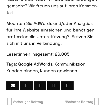
gemacht? Wir freu­en uns auf Ihren Kom­men­
tar!
Möch­ten Sie AdWords und/oder Ana­ly­tics
für Ihre Web­site ein­rei­chen und benö­ti­gen
pro­fes­sio­nel­le Unter­stüt­zung? Set­zen Sie
sich mit uns in Ver­bin­dung!
Leser:innen ins­ge­samt:
26.005
Tags:
Google AdWords
,
Kommunikation
,
Kunden binden
,
Kunden gewinnen
Vorheriger Beitrag
Nächster Beitrag