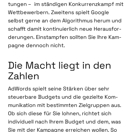
tun­gen – im stän­di­gen Kon­kur­renz­kampf mit
Wett­be­wer­bern. Zwei­tens spielt Goog­le
selbst ger­ne an dem Algo­rith­mus her­um und
schafft damit kon­ti­nu­ier­lich neue Her­aus­for­
de­run­gen. Ein­stamp­fen soll­ten Sie Ihre Kam­
pa­gne den­noch nicht.
Die Macht liegt in den
Zah­len
AdWords spielt sei­ne Stär­ken über sehr
steu­er­ba­re Bud­gets und die geziel­te Kom­
mu­ni­ka­ti­on mit bestimm­ten Ziel­grup­pen aus.
Ob sich die­se für Sie loh­nen, rich­tet sich
indi­vi­du­ell nach Ihrem Bud­get und dem, was
Sie mit der Kam­pa­gne errei­chen wol­len. So