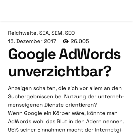
Reichweite
,
SEA
,
SEM
,
SEO
13. Dezember 2017
26.005
Goog­le AdWords
unver­zicht­bar?
Anzei­gen schal­ten, die sich vor allem an den
Such­ergeb­nis­sen bei Nut­zung der unter­neh­
mens­ei­ge­nen Diens­te ori­en­tie­ren?
Wenn Goog­le ein Kör­per wäre, könn­te man
AdWords wohl das Blut in den Adern nen­nen.
96% sei­ner Ein­nah­men macht der Inter­net­gi­