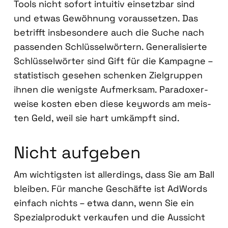
Tools nicht sofort intui­tiv ein­setz­bar sind
und etwas Gewöh­nung vor­aus­set­zen. Das
betrifft ins­be­son­de­re auch die Suche nach
pas­sen­den Schlüs­sel­wör­tern. Gene­ra­li­sier­te
Schlüs­sel­wör­ter sind Gift für die Kam­pa­gne –
sta­tis­tisch gese­hen schen­ken Ziel­grup­pen
ihnen die wenigs­te Auf­merk­sam. Para­do­xer­
wei­se kos­ten eben die­se key­words am meis­
ten Geld, weil sie hart umkämpft sind.
Nicht auf­ge­ben
Am wich­tigs­ten ist aller­dings, dass Sie am Ball
blei­ben. Für man­che Geschäf­te ist AdWords
ein­fach nichts – etwa dann, wenn Sie ein
Spe­zi­al­pro­dukt ver­kau­fen und die Aus­sicht