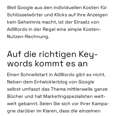
Weil Goog­le aus den indi­vi­du­el­len Kos­ten für
Schlüs­sel­wör­ter und Klicks auf Ihre Anzei­gen
kein Geheim­nis macht, ist der Ein­satz von
AdWords in der Regel eine simp­le Kos­ten-
Nut­zen-Rech­nung.
Auf die rich­ti­gen Key­
words kommt es an
Einen Schnell­start in AdWords gibt es nicht.
Neben dem Ent­wick­ler­blog von Goog­le
selbst umfasst das The­ma mitt­ler­wei­le gan­ze
Bücher und hat Mar­ke­ting­spe­zia­lis­ten welt­
weit gebannt. Sei­en Sie sich vor Ihrer Kam­pa­
gne dar­über im Kla­ren, dass die ein­zel­nen