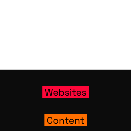
Web­sites
Con­tent