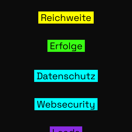
Reich­wei­te
Erfol­ge
Daten­schutz
Web­se­cu­ri­ty