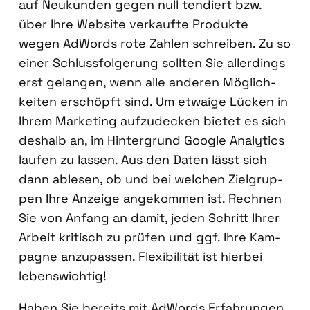
auf Neu­kun­den gegen null ten­diert bzw.
über Ihre Web­site ver­kauf­te Pro­duk­te
wegen AdWords rote Zah­len schrei­ben. Zu so
einer Schluss­fol­ge­rung soll­ten Sie aller­dings
erst gelan­gen, wenn alle ande­ren Mög­lich­
kei­ten erschöpft sind. Um etwa­ige Lücken in
Ihrem Mar­ke­ting auf­zu­de­cken bie­tet es sich
des­halb an, im Hin­ter­grund Goog­le Ana­ly­tics
lau­fen zu las­sen. Aus den Daten lässt sich
dann able­sen, ob und bei wel­chen Ziel­grup­
pen Ihre Anzei­ge ange­kom­men ist. Rech­nen
Sie von Anfang an damit, jeden Schritt Ihrer
Arbeit kri­tisch zu prü­fen und ggf. Ihre Kam­
pa­gne anzu­pas­sen. Fle­xi­bi­li­tät ist hier­bei
lebens­wich­tig!
Haben Sie bereits mit AdWords Erfah­run­gen