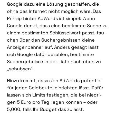
Goog­le dazu eine Lösung geschaf­fen, die
ohne das Inter­net nicht mög­lich wäre. Das
Prin­zip hin­ter AdWords ist sim­pel: Wenn
Goog­le denkt, dass eine bestimm­te Suche zu
einem bestimm­ten Schlüs­sel­wort passt, tau­
chen über den Such­ergeb­nis­sen klei­ne
Anzei­gen­ban­ner auf. Anders gesagt lässt
sich Goog­le dafür bezah­len, bestimm­te
Such­ergeb­nis­se in der Lis­te nach oben zu
„schub­sen“.
Hin­zu kommt, dass sich AdWords poten­ti­ell
für jeden Geld­beu­tel ein­rich­ten lässt. Dafür
las­sen sich Limits fest­le­gen, die bei nied­ri­
gen 5 Euro pro Tag lie­gen kön­nen – oder
5,000, falls Ihr Bud­get das zulässt.