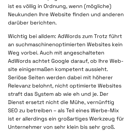
ist es völ­lig in Ord­nung, wenn (mög­li­che)
Neu­kun­den Ihre Web­site fin­den und ande­ren
dar­über berich­ten.
Wich­tig bei all­dem: AdWords zum Trotz führt
an such­ma­schi­nen­op­ti­mier­ten Web­sites kein
Weg vor­bei. Auch mit ange­schal­te­ten
AdWords ach­tet Goog­le dar­auf, ob Ihre Web­
site eini­ger­ma­ßen kom­pe­tent aus­sieht.
Seriö­se Sei­ten wer­den dabei mit höhe­rer
Rele­vanz belohnt, nicht opti­mier­te Web­sites
straft das Sys­tem ab wie eh und je. Der
Dienst ersetzt nicht die Mühe, ver­nünf­tig
SEO zu betrei­ben – als Teil eines Wer­be-Mix
ist er aller­dings ein groß­ar­ti­ges Werk­zeug für
Unter­neh­mer von sehr klein bis sehr groß.