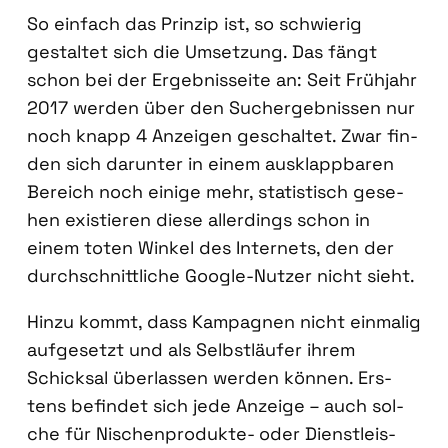
So ein­fach das Prin­zip ist, so schwie­rig
gestal­tet sich die Umset­zung. Das fängt
schon bei der Ergeb­nis­sei­te an: Seit Früh­jahr
2017 wer­den über den Such­ergeb­nis­sen nur
noch knapp 4 Anzei­gen geschal­tet. Zwar fin­
den sich dar­un­ter in einem aus­klapp­ba­ren
Bereich noch eini­ge mehr, sta­tis­tisch gese­
hen exis­tie­ren die­se aller­dings schon in
einem toten Win­kel des Inter­nets, den der
durch­schnitt­li­che Goog­le-Nut­zer nicht sieht.
Hin­zu kommt, dass Kam­pa­gnen nicht ein­ma­lig
auf­ge­setzt und als Selbst­läu­fer ihrem
Schick­sal über­las­sen wer­den kön­nen. Ers­
tens befin­det sich jede Anzei­ge – auch sol­
che für Nischen­pro­duk­te- oder Dienst­leis­