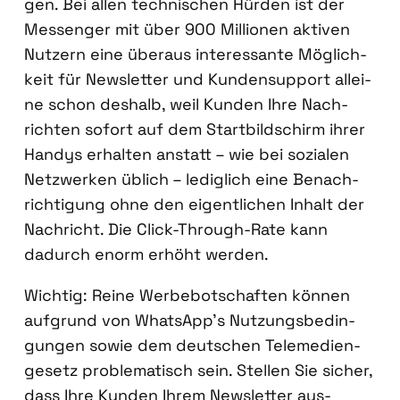
gen. Bei allen tech­ni­schen Hür­den ist der
Mes­sen­ger mit über 900 Mil­lio­nen akti­ven
Nut­zern eine über­aus inter­es­san­te Mög­lich­
keit für News­let­ter und Kun­den­sup­port allei­
ne schon des­halb, weil Kun­den Ihre Nach­
rich­ten sofort auf dem Start­bild­schirm ihrer
Han­dys erhal­ten anstatt – wie bei sozia­len
Netz­wer­ken üblich – ledig­lich eine Benach­
rich­ti­gung ohne den eigent­li­chen Inhalt der
Nach­richt. Die Click-Through-Rate kann
dadurch enorm erhöht wer­den.
Wich­tig: Rei­ne Wer­be­bot­schaf­ten kön­nen
auf­grund von WhatsApp’s Nut­zungs­be­din­
gun­gen sowie dem deut­schen Tele­me­di­en­
ge­setz pro­ble­ma­tisch sein. Stel­len Sie sicher,
dass Ihre Kun­den Ihrem News­let­ter aus­