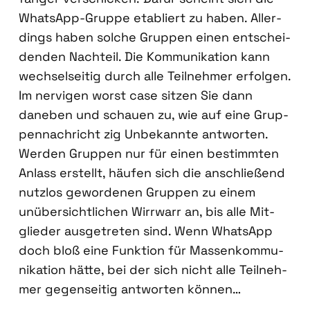
Whats­App-Grup­pe eta­bliert zu haben. Aller­
dings haben sol­che Grup­pen einen ent­schei­
den­den Nach­teil. Die Kom­mu­ni­ka­ti­on kann
wech­sel­sei­tig durch alle Teil­neh­mer erfol­gen.
Im ner­vi­gen worst case sit­zen Sie dann
dane­ben und schau­en zu, wie auf eine Grup­
pen­nach­richt zig Unbe­kann­te ant­wor­ten.
Wer­den Grup­pen nur für einen bestimm­ten
Anlass erstellt, häu­fen sich die anschlie­ßend
nutz­los gewor­de­nen Grup­pen zu einem
unüber­sicht­li­chen Wirr­warr an, bis alle Mit­
glie­der aus­ge­tre­ten sind. Wenn Whats­App
doch bloß eine Funk­ti­on für Mas­sen­kom­mu­
ni­ka­ti­on hät­te, bei der sich nicht alle Teil­neh­
mer gegen­sei­tig ant­wor­ten kön­nen…