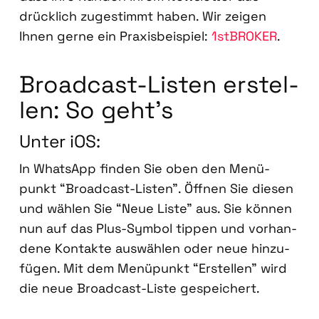
drück­lich zuge­stimmt haben. Wir zei­gen
Ihnen ger­ne ein Pra­xis­bei­spiel:
1stBROKER
.
Broad­cast-Lis­ten erstel­
len: So geht’s
Unter iOS:
In Whats­App fin­den Sie oben den Menü­
punkt “Broad­cast-Lis­ten”. Öff­nen Sie die­sen
und wäh­len Sie “Neue Lis­te” aus. Sie kön­nen
nun auf das Plus-Sym­bol tip­pen und vor­han­
de­ne Kon­tak­te aus­wäh­len oder neue hin­zu­
fü­gen. Mit dem Menü­punkt “Erstel­len” wird
die neue Broad­cast-Lis­te gespei­chert.