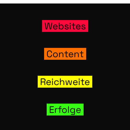
Web­sites
Con­tent
Reich­wei­te
Erfol­ge