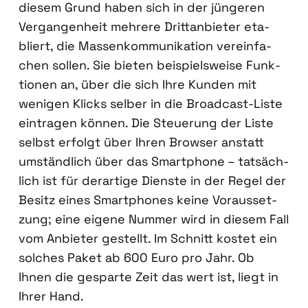
die­sem Grund haben sich in der jün­ge­ren
Ver­gan­gen­heit meh­re­re Dritt­an­bie­ter eta­
bliert, die Mas­sen­kom­mu­ni­ka­ti­on ver­ein­fa­
chen sol­len. Sie bie­ten bei­spiels­wei­se Funk­
tio­nen an, über die sich Ihre Kun­den mit
weni­gen Klicks sel­ber in die Broad­cast-Lis­te
ein­tra­gen kön­nen. Die Steue­rung der Lis­te
selbst erfolgt über Ihren Brow­ser anstatt
umständ­lich über das Smart­phone – tat­säch­
lich ist für der­ar­ti­ge Diens­te in der Regel der
Besitz eines Smart­phones kei­ne Vor­aus­set­
zung; eine eige­ne Num­mer wird in die­sem Fall
vom Anbie­ter gestellt. Im Schnitt kos­tet ein
sol­ches Paket ab 600 Euro pro Jahr. Ob
Ihnen die gespar­te Zeit das wert ist, liegt in
Ihrer Hand.