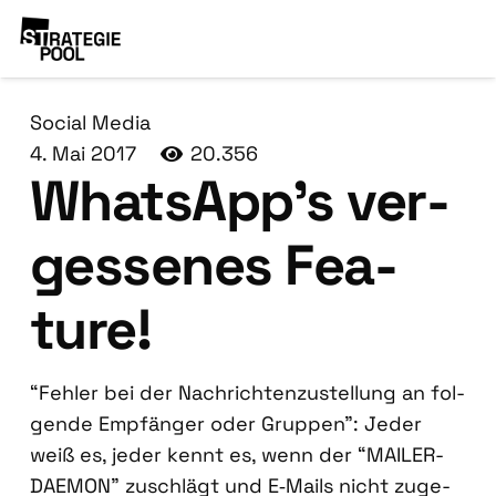
Social Media
4. Mai 2017
20.356
WhatsApp’s ver­
ges­se­nes Fea­
ture!
“Feh­ler bei der Nach­rich­ten­zu­stel­lung an fol­
gen­de Emp­fän­ger oder Grup­pen”: Jeder
weiß es, jeder kennt es, wenn der “MAILER-
DAEMON” zuschlägt und E‑Mails nicht zuge­