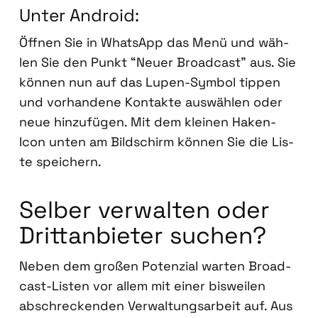
Unter Android:
Öff­nen Sie in Whats­App das Menü und wäh­
len Sie den Punkt “Neu­er Broad­cast” aus. Sie
kön­nen nun auf das Lupen-Sym­bol tip­pen
und vor­han­de­ne Kon­tak­te aus­wäh­len oder
neue hin­zu­fü­gen. Mit dem klei­nen Haken-
Icon unten am Bild­schirm kön­nen Sie die Lis­
te spei­chern.
Sel­ber ver­wal­ten oder
Dritt­an­bie­ter suchen?
Neben dem gro­ßen Poten­zi­al war­ten Broad­
cast-Lis­ten vor allem mit einer bis­wei­len
abschre­cken­den Ver­wal­tungs­ar­beit auf. Aus