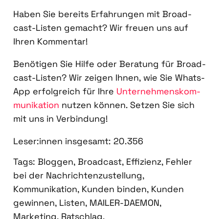
Haben Sie bereits Erfah­run­gen mit Broad­
cast-Lis­ten gemacht? Wir freu­en uns auf
Ihren Kom­men­tar!
Benö­ti­gen Sie Hil­fe oder Bera­tung für Broad­
cast-Lis­ten? Wir zei­gen Ihnen, wie Sie Whats­
App erfolg­reich für Ihre
Unter­neh­mens­kom­
mu­ni­ka­ti­on
nut­zen kön­nen. Set­zen Sie sich
mit uns in Ver­bin­dung!
Leser:innen ins­ge­samt:
20.356
Tags:
Bloggen
,
Broadcast
,
Effizienz
,
Fehler
bei der Nachrichtenzustellung
,
Kommunikation
,
Kunden binden
,
Kunden
gewinnen
,
Listen
,
MAILER-DAEMON
,
Marketing
,
Ratschlag
,