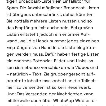
ti­gen Broad­cast-Lis­ten ein Ein­falls­tor für
Spam. Die Anzahl mög­li­cher Broad­cast-Lis­ten
ist übri­gens unbe­schränkt, daher könn­ten
Sie not­falls meh­re­re Lis­ten nut­zen und so
das Emp­fän­ger­li­mit aus­he­beln. Bei gro­ßen
Lis­ten ent­steht jedoch ein enor­mer Auf­
wand, weil die Han­dy­num­mer jedes ein­zel­nen
Emp­fän­gers von Hand in die Lis­te ein­ge­tra­
gen wer­den muss. Dafür haben fer­ti­ge Lis­ten
ein enor­mes Poten­zi­al: Bil­der und Links las­
sen sich eben­so ver­schi­cken wie Vide­os und
– natür­lich – Text. Ziel­grup­pen­ge­recht auf­
be­rei­te­te Inhal­te mas­sen­haft an die Teil­neh­
mer zu ver­sen­den ist so kein Hexen­werk.
Und: Das Ver­sen­den der Nach­rich­ten kann
mitt­ler­wei­le auch über Whats­App Web erfol­