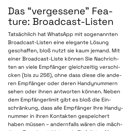
Das “ver­ges­se­ne” Fea­
ture: Broad­cast-Lis­ten
Tat­säch­lich hat Whats­App mit soge­nann­ten
Broad­cast-Lis­ten eine ele­gan­te Lösung
geschaf­fen, bloß nutzt sie kaum jemand. Mit
einer Broad­cast-Lis­te kön­nen Sie Nach­rich­
ten an vie­le Emp­fän­ger gleich­zei­tig ver­schi­
cken (bis zu 256), ohne dass die­se die ande­
ren Emp­fän­ger oder deren Han­dy­num­mern
sehen oder ihnen ant­wor­ten kön­nen. Neben
dem Emp­fän­ger­li­mit gibt es bloß die Ein­
schrän­kung, dass alle Emp­fän­ger Ihre Han­dy­
num­mer in ihren Kon­tak­ten gespei­chert
haben müs­sen – andern­falls wären die mäch­