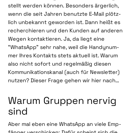
stellt wer­den kön­nen. Beson­ders ärger­lich,
wenn die seit Jah­ren benutz­te E‑Mail plötz­
lich unbe­kannt gewor­den ist. Dann heißt es
recher­chie­ren und den Kun­den auf ande­ren
Wegen kon­tak­tie­ren. Ja, da liegt eine
“Whats­App” sehr nahe, weil die Han­dy­num­
mer Ihres Kon­takts stets aktu­ell ist. War­um
also nicht sofort und regel­mä­ßig die­sen
Kom­mu­ni­ka­ti­ons­ka­nal (auch für News­let­ter)
nut­zen? Die­ser Fra­ge gehen wir hier nach…
War­um Grup­pen ner­vig
sind
Aber mal eben eine Whats­App an vie­le Emp­
fän­ger ver­schi­cken: Dafür scheint sich die