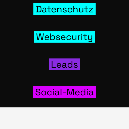
Daten­schutz
Web­se­cu­ri­ty
Leads
Social-Media
Wer­bung