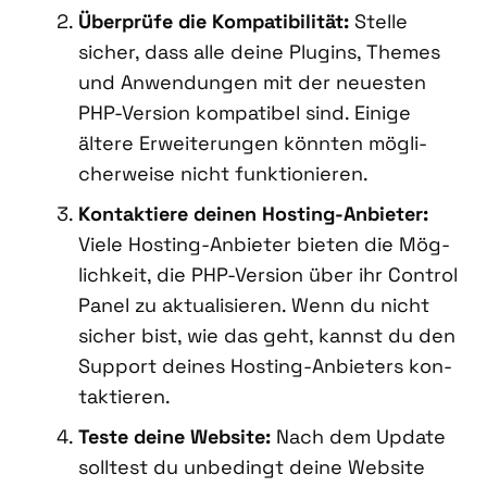
Über­prü­fe die Kom­pa­ti­bi­li­tät:
Stel­le
sicher, dass alle dei­ne Plug­ins, The­mes
und Anwen­dun­gen mit der neu­es­ten
PHP-Ver­si­on kom­pa­ti­bel sind. Eini­ge
älte­re Erwei­te­run­gen könn­ten mög­li­
cher­wei­se nicht funk­tio­nie­ren.
Kon­tak­tie­re dei­nen Hos­ting-Anbie­ter:
Vie­le Hos­ting-Anbie­ter bie­ten die Mög­
lich­keit, die PHP-Ver­si­on über ihr Con­trol
Panel zu aktua­li­sie­ren. Wenn du nicht
sicher bist, wie das geht, kannst du den
Sup­port dei­nes Hos­ting-Anbie­ters kon­
tak­tie­ren.
Tes­te dei­ne Web­site:
Nach dem Update
soll­test du unbe­dingt dei­ne Web­site