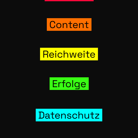
Con­tent
Reich­wei­te
Erfol­ge
Daten­schutz