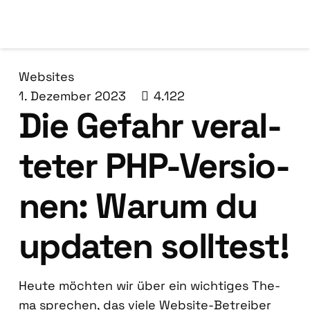
Websites
1. Dezember 2023
4.122
Die Gefahr ver­al­
te­ter PHP-Ver­sio­
nen: War­um du
upda­ten soll­test!
Heu­te möch­ten wir über ein wich­ti­ges The­
ma spre­chen, das vie­le Web­site-Betrei­ber