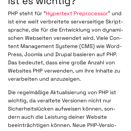
ist es wich­tig?
PHP steht für “
Hyper­text Prepro­ces­sor
” und
ist eine weit ver­brei­te­te ser­ver­sei­ti­ge Skript­
spra­che, die für die Ent­wick­lung von dyna­mi­
schen Web­sei­ten ver­wen­det wird. Vie­le Con­
tent Manage­ment Sys­te­me (CMS) wie Word­
Press, Joom­la und Drup­al basie­ren auf PHP.
Das bedeu­tet, dass eine gro­ße Anzahl von
Web­sites PHP ver­wen­den, um ihre Inhal­te zu
ver­ar­bei­ten und anzu­zei­gen.
Die regel­mä­ßi­ge Aktua­li­sie­rung von PHP ist
wich­tig, da ver­al­te­te Ver­sio­nen nicht nur
Sicher­heits­lü­cken auf­wei­sen kön­nen, son­
dern auch die Leis­tung dei­ner Web­site
beein­träch­ti­gen kön­nen. Neue PHP-Ver­sio­