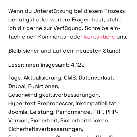
Wenn du Unter­stüt­zung bei die­sem Pro­zess
benö­tigst oder wei­te­re Fra­gen hast, ste­he
ich dir ger­ne zur Ver­fü­gung. Schrei­be ein­
fach einen Kom­men­tar oder
kon­tak­tie­re
uns.
Bleib sicher und auf dem neu­es­ten Stand!
Leser:innen ins­ge­samt:
4.122
Tags:
Aktualisierung
,
CMS
,
Datenverlust
,
Drupal
,
Funktionen
,
Geschwindigkeitsverbesserungen
,
Hypertext Preprocessor
,
Inkompatibilität
,
Joomla
,
Leistung
,
Performance
,
PHP
,
PHP-
Version
,
Sicherheit
,
Sicherheitslücken
,
Sicherheitsverbesserungen
,