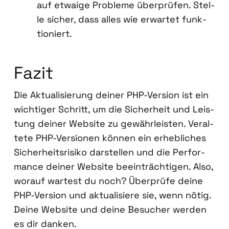
auf etwa­ige Pro­ble­me über­prü­fen. Stel­
le sicher, dass alles wie erwar­tet funk­
tio­niert.
Fazit
Die Aktua­li­sie­rung dei­ner PHP-Ver­si­on ist ein
wich­ti­ger Schritt, um die Sicher­heit und Leis­
tung dei­ner Web­site zu gewähr­leis­ten. Ver­al­
te­te PHP-Ver­sio­nen kön­nen ein erheb­li­ches
Sicher­heits­ri­si­ko dar­stel­len und die Per­for­
mance dei­ner Web­site beein­träch­ti­gen. Also,
wor­auf war­test du noch? Über­prü­fe dei­ne
PHP-Ver­si­on und aktua­li­sie­re sie, wenn nötig.
Dei­ne Web­site und dei­ne Besu­cher wer­den
es dir dan­ken.