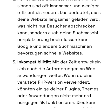
sio­nen sind oft lang­sa­mer und weni­ger
effi­zi­ent als neue­re. Das bedeu­tet, dass
dei­ne Web­site lang­sa­mer gela­den wird,
was nicht nur Besu­cher abschre­cken
kann, son­dern auch dei­ne Such­ma­schi­
nen­plat­zie­rung beein­flus­sen kann.
Goog­le und ande­re Such­ma­schi­nen
bevor­zu­gen schnel­le Web­sites.
Inkom­pa­ti­bi­li­tät:
Mit der Zeit ent­wi­ckeln
sich auch die Anfor­de­run­gen an Web­
an­wen­dun­gen wei­ter. Wenn du eine
ver­al­te­te PHP-Ver­si­on ver­wen­dest,
könn­ten eini­ge dei­ner Plug­ins, The­mes
oder Anwen­dun­gen nicht mehr ord­
nungs­ge­mäß funk­tio­nie­ren. Dies kann