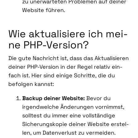
zu uner­war­te­ten Pro­ble­men auf dei­ner
Web­site füh­ren.
Wie aktua­li­sie­re ich mei­
ne PHP-Ver­si­on?
Die gute Nach­richt ist, dass das Aktua­li­sie­ren
dei­ner PHP-Ver­si­on in der Regel rela­tiv ein­
fach ist. Hier sind eini­ge Schrit­te, die du
befol­gen kannst:
Back­up dei­ner Web­site:
Bevor du
irgend­wel­che Ände­run­gen vor­nimmst,
soll­test du immer eine voll­stän­di­ge
Siche­rungs­ko­pie dei­ner Web­site erstel­
len, um Daten­ver­lust zu ver­mei­den.