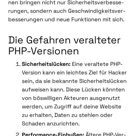
nen brin­gen nicht nur Sicher­heits­ver­bes­se­
run­gen, son­dern auch Geschwin­dig­keits­ver­
bes­se­run­gen und neue Funk­tio­nen mit sich.
Die Gefah­ren ver­al­te­ter
PHP-Ver­sio­nen
Sicher­heits­lü­cken:
Eine ver­al­te­te PHP-
Ver­si­on kann ein leich­tes Ziel für Hacker
sein, da sie bekann­te Sicher­heits­lü­cken
auf­wei­sen kann. Die­se Lücken könn­ten
von bös­wil­li­gen Akteu­ren aus­ge­nutzt
wer­den, um Zugriff auf dei­ne Web­site
zu erhal­ten, Daten zu steh­len oder
Scha­den anzu­rich­ten.
Per­for­mance-Ein­bu­ßen:
Älte­re PHP-Ver­