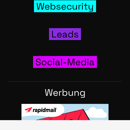
Web­se­cu­ri­ty
Leads
Social-Media
Wer­bung