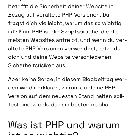
betrifft: die Sicher­heit dei­ner Web­site in
Bezug auf ver­al­te­te PHP-Ver­sio­nen. Du
fragst dich viel­leicht, war­um das so wich­tig
ist? Nun, PHP ist die Skript­spra­che, die die
meis­ten Web­sites antreibt, und wenn du ver­
al­te­te PHP-Ver­sio­nen ver­wen­dest, setzt du
dich und dei­ne Web­site ver­schie­de­nen
Sicher­heits­ri­si­ken aus.
Aber kei­ne Sor­ge, in die­sem Blog­bei­trag wer­
den wir dir erklä­ren, war­um du dei­ne PHP-
Ver­si­on auf dem neu­es­ten Stand hal­ten soll­
test und wie du das am bes­ten machst.
Was ist PHP und war­um