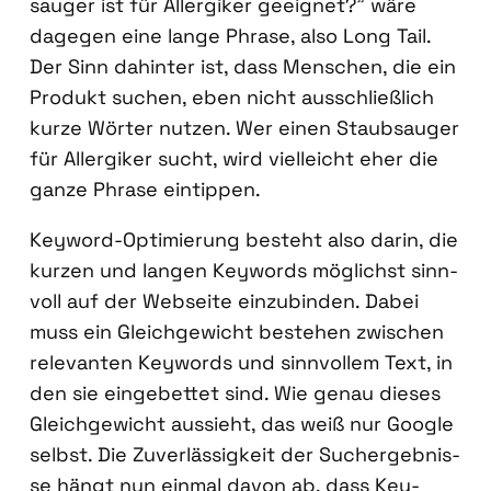
sauger ist für All­er­gi­ker geeig­net?” wäre
dage­gen eine lan­ge Phra­se, also Long Tail.
Der Sinn dahin­ter ist, dass Men­schen, die ein
Pro­dukt suchen, eben nicht aus­schließ­lich
kur­ze Wör­ter nut­zen. Wer einen Staub­sauger
für All­er­gi­ker sucht, wird viel­leicht eher die
gan­ze Phra­se ein­tip­pen.
Key­word-Opti­mie­rung besteht also dar­in, die
kur­zen und lan­gen Key­words mög­lichst sinn­
voll auf der Web­sei­te ein­zu­bin­den. Dabei
muss ein Gleich­ge­wicht bestehen zwi­schen
rele­van­ten Key­words und sinn­vol­lem Text, in
den sie ein­ge­bet­tet sind. Wie genau die­ses
Gleich­ge­wicht aus­sieht, das weiß nur Goog­le
selbst. Die Zuver­läs­sig­keit der Such­ergeb­nis­
se hängt nun ein­mal davon ab, dass Key­