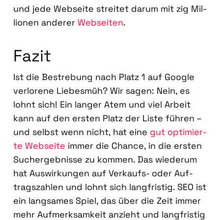
und jede Web­sei­te strei­tet dar­um mit zig Mil­
lio­nen ande­rer
Web­sei­ten
.
Fazit
Ist die Bestre­bung nach Platz 1 auf Goog­le
ver­lo­re­ne Lie­bes­müh? Wir sagen: Nein, es
lohnt sich! Ein lan­ger Atem und viel Arbeit
kann auf den ers­ten Platz der Lis­te füh­ren –
und selbst wenn nicht, hat eine
gut opti­mier­
te Web­sei­te
immer die Chan­ce, in die ers­ten
Such­ergeb­nis­se zu kom­men. Das wie­der­um
hat Aus­wir­kun­gen auf Ver­kaufs- oder Auf­
trags­zah­len und lohnt sich lang­fris­tig. SEO ist
ein lang­sa­mes Spiel, das über die Zeit immer
mehr Auf­merk­sam­keit anzieht und lang­fris­tig