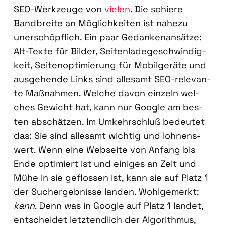
SEO-Werk­zeu­ge von
vie­len
. Die schie­re
Band­brei­te an Mög­lich­kei­ten ist nahe­zu
uner­schöpf­lich. Ein paar Gedan­ken­an­sät­ze:
Alt-Tex­te für Bil­der, Sei­ten­la­de­ge­schwin­dig­
keit, Sei­ten­op­ti­mie­rung für Mobil­ge­rä­te und
aus­ge­hen­de Links sind alle­samt SEO-rele­van­
te Maß­nah­men. Wel­che davon ein­zeln wel­
ches Gewicht hat, kann nur Goog­le am bes­
ten abschät­zen. Im Umkehr­schluß bedeu­tet
das: Sie sind alle­samt wich­tig und loh­nens­
wert. Wenn eine Web­sei­te von Anfang bis
Ende opti­miert ist und eini­ges an Zeit und
Mühe in sie geflos­sen ist, kann sie auf Platz 1
der Such­ergeb­nis­se lan­den. Wohl­ge­merkt:
kann
. Denn was in Goog­le auf Platz 1 lan­det,
ent­schei­det letzt­end­lich der Algo­rith­mus,