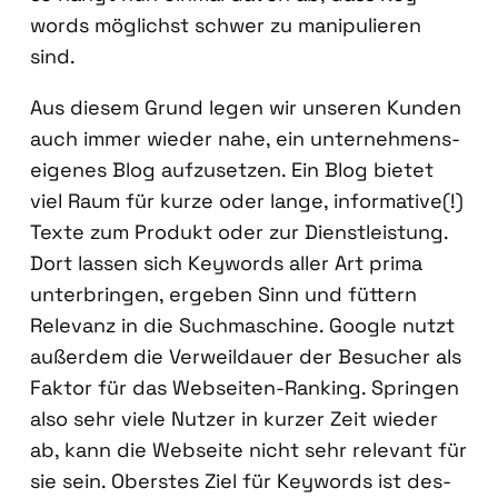
words mög­lichst schwer zu mani­pu­lie­ren
sind.
Aus die­sem Grund legen wir unse­ren Kun­den
auch immer wie­der nahe, ein unter­neh­mens­
ei­ge­nes Blog auf­zu­set­zen. Ein Blog bie­tet
viel Raum für kur­ze oder lan­ge, infor­ma­ti­ve(!)
Tex­te zum Pro­dukt oder zur Dienst­leis­tung.
Dort las­sen sich Key­words aller Art pri­ma
unter­brin­gen, erge­ben Sinn und füt­tern
Rele­vanz in die Such­ma­schi­ne. Goog­le nutzt
außer­dem die Ver­weil­dau­er der Besu­cher als
Fak­tor für das Web­sei­ten-Ran­king. Sprin­gen
also sehr vie­le Nut­zer in kur­zer Zeit wie­der
ab, kann die Web­sei­te nicht sehr rele­vant für
sie sein. Obers­tes Ziel für Key­words ist des­