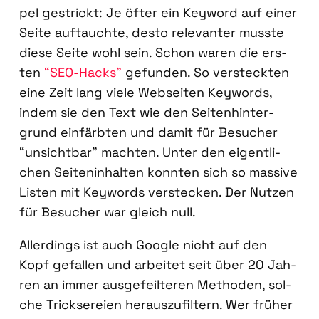
pel gestrickt: Je öfter ein Key­word auf einer
Sei­te auf­tauch­te, des­to rele­van­ter muss­te
die­se Sei­te wohl sein. Schon waren die ers­
ten
“SEO-Hacks”
gefun­den. So ver­steck­ten
eine Zeit lang vie­le Web­sei­ten Key­words,
indem sie den Text wie den Sei­ten­hin­ter­
grund ein­färb­ten und damit für Besu­cher
“unsicht­bar” mach­ten. Unter den eigent­li­
chen Sei­ten­in­hal­ten konn­ten sich so mas­si­ve
Lis­ten mit Key­words ver­ste­cken. Der Nut­zen
für Besu­cher war gleich null.
Aller­dings ist auch Goog­le nicht auf den
Kopf gefal­len und arbei­tet seit über 20 Jah­
ren an immer aus­ge­feil­te­ren Metho­den, sol­
che Trick­se­rei­en her­aus­zu­fil­tern. Wer frü­her