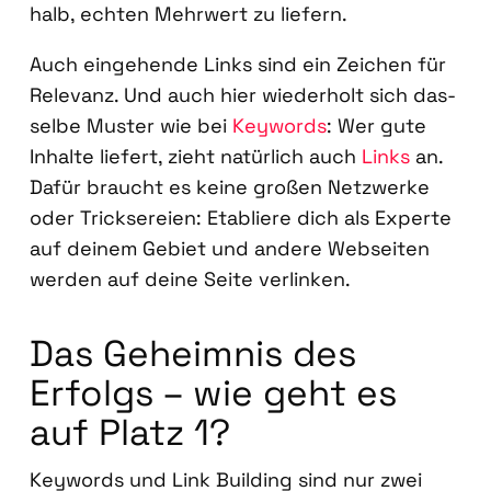
halb, ech­ten Mehr­wert zu lie­fern.
Auch ein­ge­hen­de Links sind ein Zei­chen für
Rele­vanz. Und auch hier wie­der­holt sich das­
sel­be Mus­ter wie bei
Key­words
: Wer gute
Inhal­te lie­fert, zieht natür­lich auch
Links
an.
Dafür braucht es kei­ne gro­ßen Netz­wer­ke
oder Trick­se­rei­en: Eta­blie­re dich als Exper­te
auf dei­nem Gebiet und ande­re Web­sei­ten
wer­den auf dei­ne Sei­te ver­lin­ken.
Das Geheim­nis des
Erfolgs – wie geht es
auf Platz 1?
Key­words und Link Buil­ding sind nur zwei