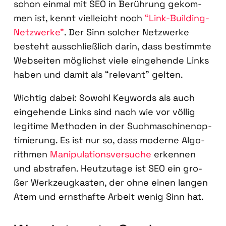
schon ein­mal mit SEO in Berüh­rung gekom­
men ist, kennt viel­leicht noch
“Link-Buil­ding-
Netz­wer­ke”
. Der Sinn sol­cher Netz­wer­ke
besteht aus­schließ­lich dar­in, dass bestimm­te
Web­sei­ten mög­lichst vie­le ein­ge­hen­de Links
haben und damit als “rele­vant” gel­ten.
Wich­tig dabei: Sowohl Key­words als auch
ein­ge­hen­de Links sind nach wie vor völ­lig
legi­ti­me Metho­den in der Such­ma­schi­nen­op­
ti­mie­rung. Es ist nur so, dass moder­ne Algo­
rith­men
Mani­pu­la­ti­ons­ver­su­che
erken­nen
und abstra­fen. Heut­zu­ta­ge ist SEO ein gro­
ßer Werk­zeug­kas­ten, der ohne einen lan­gen
Atem und ernst­haf­te Arbeit wenig Sinn hat.