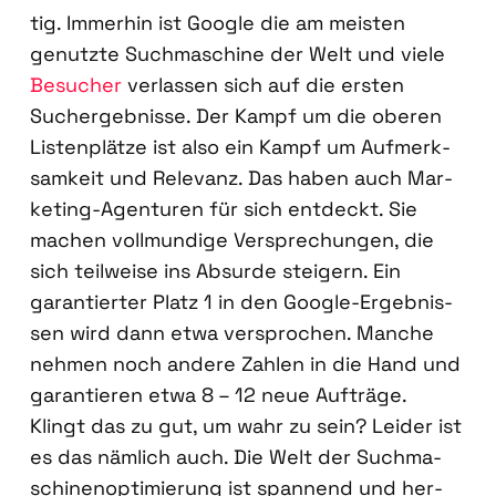
tig. Immer­hin ist Goog­le die am meis­ten
genutz­te Such­ma­schi­ne der Welt und vie­le
Besu­cher
ver­las­sen sich auf die ers­ten
Such­ergeb­nis­se. Der Kampf um die obe­ren
Lis­ten­plät­ze ist also ein Kampf um Auf­merk­
sam­keit und Rele­vanz. Das haben auch Mar­
ke­ting-Agen­tu­ren für sich ent­deckt. Sie
machen voll­mun­di­ge Ver­spre­chun­gen, die
sich teil­wei­se ins Absur­de stei­gern. Ein
garan­tier­ter Platz 1 in den Goog­le-Ergeb­nis­
sen wird dann etwa ver­spro­chen. Man­che
neh­men noch ande­re Zah­len in die Hand und
garan­tie­ren etwa 8 – 12 neue Auf­trä­ge.
Klingt das zu gut, um wahr zu sein? Lei­der ist
es das näm­lich auch. Die Welt der Such­ma­
schi­nen­op­ti­mie­rung ist span­nend und her­