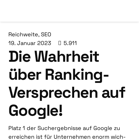
Reichweite
,
SEO
19. Januar 2023
5.911
Die Wahr­heit
über Ran­king-
Ver­spre­chen auf
Goog­le!
Platz 1 der Such­ergeb­nis­se auf Goog­le zu
errei­chen ist für Unter­neh­men enorm wich­