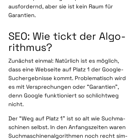
aus­for­dernd, aber sie ist kein Raum für
Garan­tien.
SEO: Wie tickt der Algo­
rith­mus?
Zunächst ein­mal: Natür­lich ist es mög­lich,
dass eine Web­sei­te auf Platz 1 der Goog­le-
Such­ergeb­nis­se kommt. Pro­ble­ma­tisch wird
es mit Ver­spre­chun­gen oder “Garan­tien”,
denn Goog­le funk­tio­niert so schlicht­weg
nicht.
Der “Weg auf Platz 1” ist so alt wie Such­ma­
schi­nen selbst. In den Anfangs­zei­ten waren
Such­ma­schi­nen­al­go­rith­men noch recht sim­