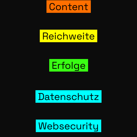
Con­tent
Reich­wei­te
Erfol­ge
Daten­schutz
Web­se­cu­ri­ty