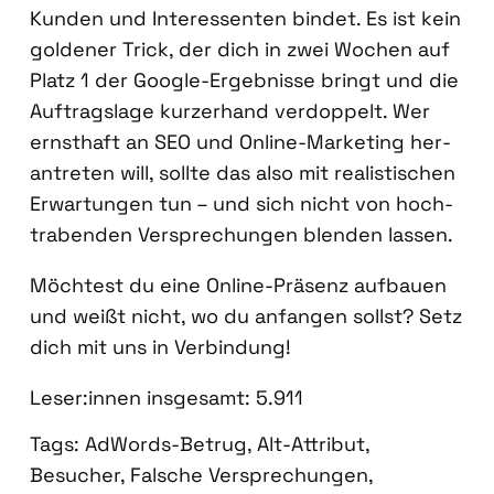
Kun­den und Inter­es­sen­ten bin­det. Es ist kein
gol­de­ner Trick, der dich in zwei Wochen auf
Platz 1 der Goog­le-Ergeb­nis­se bringt und die
Auf­trags­la­ge kur­zer­hand ver­dop­pelt. Wer
ernst­haft an SEO und Online-Mar­ke­ting her­
an­tre­ten will, soll­te das also mit rea­lis­ti­schen
Erwar­tun­gen tun – und sich nicht von hoch­
tra­ben­den Ver­spre­chun­gen blen­den las­sen.
Möch­test du eine Online-Prä­senz auf­bau­en
und weißt nicht, wo du anfan­gen sollst? Setz
dich mit uns in Ver­bin­dung!
Leser:innen ins­ge­samt:
5.911
Tags:
AdWords-Betrug
,
Alt-Attribut
,
Besucher
,
Falsche Versprechungen
,