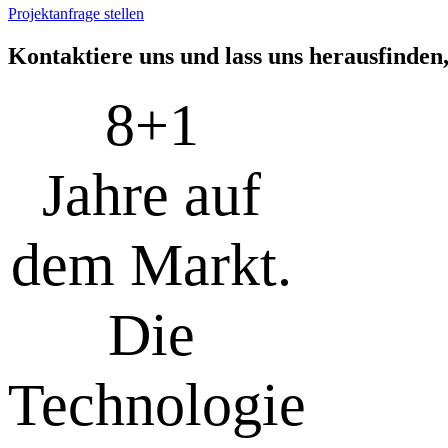
Projektanfrage stellen
Kon­tak­tie­re uns und lass uns her­aus­fin­den
8+
1
Jahre auf
dem Markt.
Die
Technologie