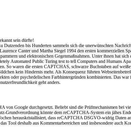
bekannt sein dürf­te!
Zu Dut­zen­den bis Hun­der­ten sam­meln sich die uner­wünsch­ten Nach­ric
r Lau­rence Can­ter und Mar­tha Sie­gel 1994 den ers­ten kom­mer­zi­el­len S
hen Spam­mern und elek­tro­ni­schen Gegen­maß­nah­men. Unter ihnen hat 
e­te­ly Auto­ma­ted Public Turing test to tell Com­pu­ters and Humans Apa
le­men. So waren die ers­ten CAPTCHAS, schwar­ze Buch­sta­ben auf wei­ße
ld­chen kein Hin­der­nis mehr. Als Kon­se­quenz führ­ten Web­sei­ten­be­trei
ten oder psy­che­de­li­schen Farb­hin­ter­grün­den kom­bi­nier­ten. Das war 
nut­zer­freund­lich­keit geht anders.
n Goog­le durch­ge­setzt. Beliebt sind die Prüf­me­cha­nis­men bei vie
z-Grund­ver­ord­nung könn­te dem reCAPTCHA-Sys­tem ein jähes Ende set
Wochen her­aus­kris­tal­li­siert, dass reCAPTCHA DSGVO-wid­rig Daten an 
as Tool des­halb aus Kom­men­tar­be­rei­chen und ins­be­son­de­re auch Kon­t