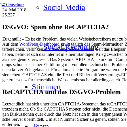
Datenschutz
Social Media
24. Mai 2018
25.227
DSGVO: Spam ohne ReCAPTCHA?
Zuge­müllt – Es ist ein Pro­blem, das vie­len Web­site­be­trei­bern nur zu 
Auf dem
Word­Press-Dash­board
grüßt täg­lich das Spam-Mur­mel­tier. 
Social Recrui­ting
tar­be­rei­chen, ver­lin­ken auf Wer­bung oder Mal­wa­re. Seit das Ehe­paa
haben, befin­det sich das Inter­net in einem stän­di­gen Krieg zwi­sc
als meist­ge­nutzt erwie­sen. Das Sys­tem CAPTCHA – kurz für “
Com­pl
dings schon seit sei­ner Ein­füh­rung mit vor allem tech­ni­schen Pro­b
nach kur­zer Zeit geknackt. Für auto­ma­ti­sier­te Pro­gram­me waren die Bi
sie­rei­che­re CAPTCHAS ein, die Text und Bil­der mit Ver­zer­rungs-Effek­
ger zu lesen – für mensch­li­che Web­sei­ten­be­su­cher aller­dings auch. Be
Stim­men
ReCAPTCHA und das DSGVO-Pro­blem
Letzt­end­lich hat sich unter den CAPTCHA-Sys­te­men das reCAPTCHA vo
trotz­dem nicht. Ob Sie CAPTCHAS mögen oder nicht, die Daten­schut
gen Dis­kus­sio­nen quer durch das Netz hat sich in den ver­gan­ge­nen 
sche Ser­ver über­mit­telt. Um auf Num­mer Sicher zu gehen, soll­ten Sie d
ent­fer­nen.
Team