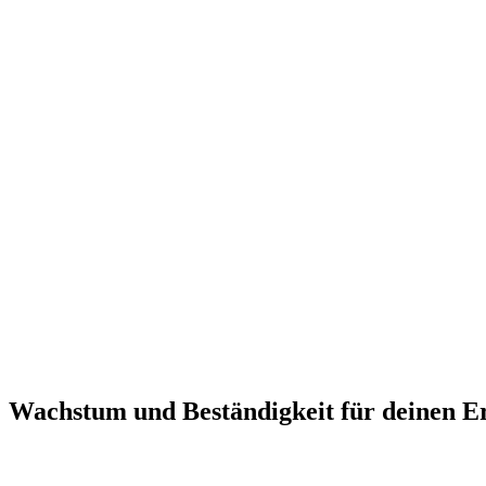
Wachs­tum und Bestän­dig­keit für dei­nen Er