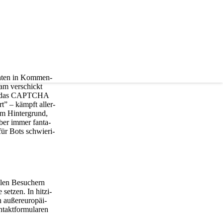
h­ten in Kom­men­
pam ver­schickt
sich das CAPTCHA
rt
” – kämpft aller­
m Hin­ter­grund,
­ber immer fan­ta­
für Bots schwie­ri­
­len Besu­chern
­zen. In hit­zi­
außer­eu­ro­päi­
akt­for­mu­la­ren