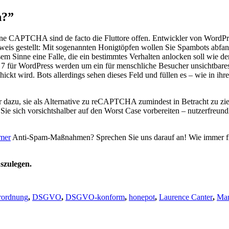
n?”
nn ohne CAPTCHA sind de fac­to die Flut­to­re offen. Ent­wick­ler von Word­P
eweis gestellt: Mit soge­nann­ten Honig­töp­fen wol­len Sie Spam­bots abfan
­sem Sin­ne eine Fal­le, die ein bestimm­tes Ver­hal­ten anlo­cken soll wie 
7 für Word­Press wer­den um ein für mensch­li­che Besu­cher unsicht­ba­res
chickt wird. Bots aller­dings sehen die­ses Feld und fül­len es – wie in ih
 wir dazu, sie als Alter­na­ti­ve zu reCAPTCHA zumin­dest in Betracht zu zi
ich vor­sichts­hal­ber auf den Worst Case vor­be­rei­ten – nut­zer­freund­li
mer
Anti-Spam-Maß­nah­men? Spre­chen Sie uns dar­auf an! Wie immer fr
­zu­le­gen.
rordnung
,
DSGVO
,
DSGVO-konform
,
honepot
,
Laurence Canter
,
Mar