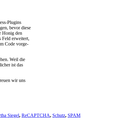
ress-Plug­ins
­gen, bevor die­se
der Honig den
 Feld erwei­tert,
rem Code vor­ge­
e­hen. Weil die
­cher ist das
eu­en wir uns
tha Siegel
,
ReCAPTCHA
,
Schutz
,
SPAM