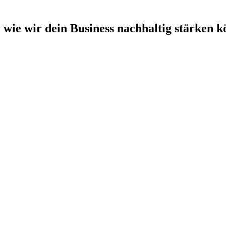
, wie wir dein Busi­ness nach­hal­tig stär­ken k