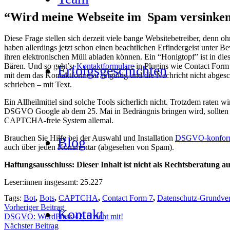
“Wird mei­ne Web­sei­te im Spam ver­sin­ke
Die­se Fra­ge stel­len sich der­zeit vie­le ban­ge Web­site­be­trei­ber, de
haben aller­dings jetzt schon einen beacht­li­chen Erfin­der­geist unter B
ihren elek­tro­ni­schen Müll abla­den kön­nen. Ein “Honig­topf” ist in die
Bären. Und so geht’s:
Kon­takt­for­mu­la­re
in Plug­ins wie Cont­act Form 
Erfolgs­ge­schich­ten
mit dem das Kon­takt­for­mu­lar ungül­tig und die Nach­richt nicht abge­s
schrie­ben – mit Text.
Ein All­heil­mit­tel sind sol­che Tools sicher­lich nicht. Trotz­dem raten
DSGVO Goog­le ab dem 25. Mai in Bedräng­nis brin­gen wird, soll­ten Sie s
CAPTCHA-freie Sys­tem alle­mal.
Brau­chen Sie Hil­fe bei der Aus­wahl und Instal­la­ti­on
DSGVO-kon­for­
Blog
auch über jeden Kom­men­tar (abge­se­hen von Spam).
Haf­tungs­aus­schluss: Die­ser Inhalt ist nicht als Rechts­be­ra­tung aus
Leser:innen ins­ge­samt:
25.227
Tags:
Bot
,
Bots
,
CAPTCHA
,
Contact Form 7
,
Datenschutz-Grundve
Vorheriger Beitrag
Kon­takt
DSGVO: Word­Press 4.9.6 zieht mit!
Nächster Beitrag