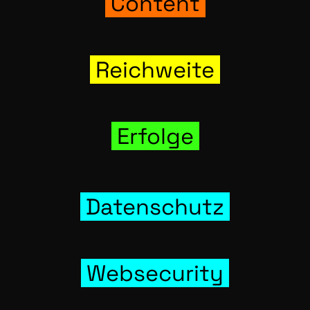
Con­tent
Reich­wei­te
Erfol­ge
Daten­schutz
Web­se­cu­ri­ty