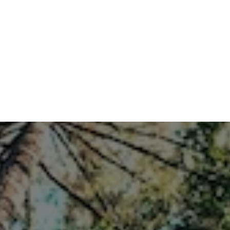
25. Juni 2026
Wann und wie müs­sen KI-Inhal­te gekenn­
zeich­net wer­den?