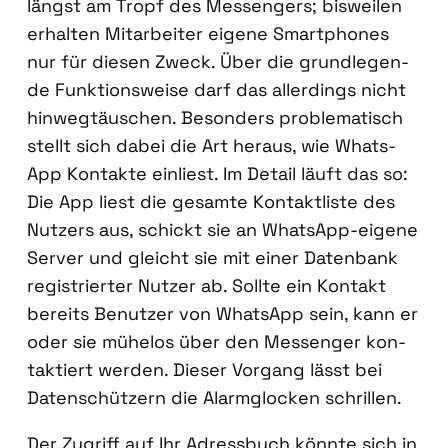
längst am Tropf des Mes­sen­gers; bis­wei­len
erhal­ten Mit­ar­bei­ter eige­ne Smart­phones
nur für die­sen Zweck. Über die grund­le­gen­
de Funk­ti­ons­wei­se darf das aller­dings nicht
hin­weg­täu­schen. Beson­ders pro­ble­ma­tisch
stellt sich dabei die Art her­aus, wie Whats­
App Kon­tak­te ein­liest. Im Detail läuft das so:
Die App liest die gesam­te Kon­takt­lis­te des
Nut­zers aus, schickt sie an Whats­App-eige­ne
Ser­ver und gleicht sie mit einer Daten­bank
regis­trier­ter Nut­zer ab. Soll­te ein Kon­takt
bereits Benut­zer von Whats­App sein, kann er
oder sie mühe­los über den Mes­sen­ger kon­
tak­tiert wer­den. Die­ser Vor­gang lässt bei
Daten­schüt­zern die Alarm­glo­cken schril­len.
Der Zugriff auf Ihr Adress­buch könn­te sich in