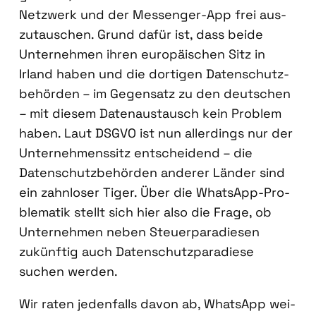
Netz­werk und der Mes­sen­ger-App frei aus­
zu­tau­schen. Grund dafür ist, dass bei­de
Unter­neh­men ihren euro­päi­schen Sitz in
Irland haben und die dor­ti­gen Daten­schutz­
be­hör­den – im Gegen­satz zu den deut­schen
– mit die­sem Daten­aus­tausch kein Pro­blem
haben. Laut DSGVO ist nun aller­dings nur der
Unter­neh­mens­sitz ent­schei­dend – die
Daten­schutz­be­hör­den ande­rer Län­der sind
ein zahn­lo­ser Tiger. Über die Whats­App-Pro­
ble­ma­tik stellt sich hier also die Fra­ge, ob
Unter­neh­men neben Steu­er­pa­ra­die­sen
zukünf­tig auch Daten­schutz­pa­ra­die­se
suchen wer­den.
Wir raten jeden­falls davon ab, Whats­App wei­