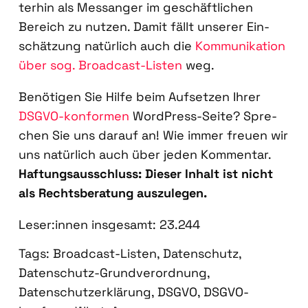
ter­hin als Mess­an­ger im geschäft­li­chen
Bereich zu nut­zen. Damit fällt unse­rer Ein­
schät­zung natür­lich auch die
Kom­mu­ni­ka­ti­on
über sog. Broad­cast-Lis­ten
weg.
Benö­ti­gen Sie Hil­fe beim Auf­set­zen Ihrer
DSGVO-kon­for­men
Word­Press-Sei­te? Spre­
chen Sie uns dar­auf an! Wie immer freu­en wir
uns natür­lich auch über jeden Kom­men­tar.
Haf­tungs­aus­schluss: Die­ser Inhalt ist nicht
als Rechts­be­ra­tung aus­zu­le­gen.
Leser:innen ins­ge­samt:
23.244
Tags:
Broadcast-Listen
,
Datenschutz
,
Datenschutz-Grundverordnung
,
Datenschutzerklärung
,
DSGVO
,
DSGVO-