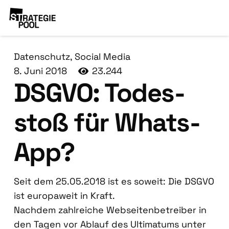
Datenschutz
,
Social Media
8. Juni 2018
23.244
DSGVO: Todes­
stoß für Whats­
App?
Seit dem 25.05.2018 ist es soweit: Die DSGVO
ist euro­pa­weit in Kraft.
Nach­dem zahl­rei­che Web­sei­ten­be­trei­ber in
den Tagen vor Ablauf des Ulti­ma­tums unter