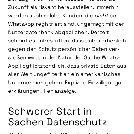
Zukunft als ris­kant her­aus­stel­len. Immer­hin
wer­den auch sol­che Kun­den, die
nicht
bei
Whats­App regis­triert sind, unge­fragt mit der
Nut­zer­da­ten­bank abge­gli­chen. Der­zeit
scheint es unbe­strit­ten, dass dabei erheb­lich
gegen den Schutz per­sön­li­cher Daten ver­
sto­ßen wird. In der Natur der Sache Whats­
App liegt letzt­end­lich, dass pri­va­te Daten aus
aller Welt unge­fil­tert an ein ame­ri­ka­ni­sches
Unter­neh­men gehen. Expli­zi­te Ein­wil­li­gungs­
er­klä­run­gen? Fehl­an­zei­ge.
Schwe­rer Start in
Sachen Daten­schutz