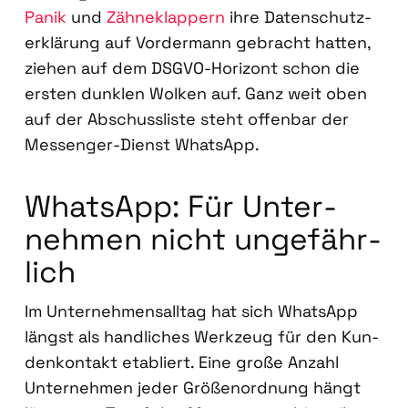
Panik
und
Zäh­ne­klap­pern
ihre Daten­schutz­
er­klä­rung auf Vor­der­mann gebracht hat­ten,
zie­hen auf dem DSGVO-Hori­zont schon die
ers­ten dunk­len Wol­ken auf. Ganz weit oben
auf der Abschuss­lis­te steht offen­bar der
Mes­sen­ger-Dienst Whats­App.
Whats­App: Für Unter­
neh­men nicht unge­fähr­
lich
Im Unter­neh­mens­all­tag hat sich Whats­App
längst als hand­li­ches Werk­zeug für den Kun­
den­kon­takt eta­bliert. Eine gro­ße Anzahl
Unter­neh­men jeder Grö­ßen­ord­nung hängt