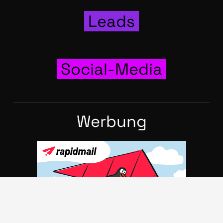
Leads
Social-Media
Wer­bung