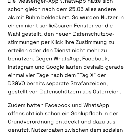
Die Mes­sen­ger-App Whats­App hat­te sich
schon gleich nach dem 25.05 alles ande­re
als mit Ruhm bekle­ckert. So wur­den Nut­zer in
einem nicht schließ­ba­ren Fens­ter vor die
Wahl gestellt, den neu­en Daten­schutz­be­
stim­mun­gen per Klick ihre Zustim­mung zu
ertei­len oder den Dienst nicht mehr zu
benut­zen. Gegen Whats­App, Face­book,
Insta­gram und Goog­le lau­fen des­halb gera­de
ein­mal vier Tage nach dem “Tag X” der
DSGVO bereits sepa­ra­te Straf­an­zei­gen,
gestellt von Daten­schüt­zern aus Öster­reich.
Zudem hat­ten Face­book und Whats­App
offen­sicht­lich schon ein Schlupf­loch in der
Grund­ver­ord­nung ent­deckt und dazu aus­
ge­nutzt, Nut­zer­da­ten zwi­schen dem sozia­len