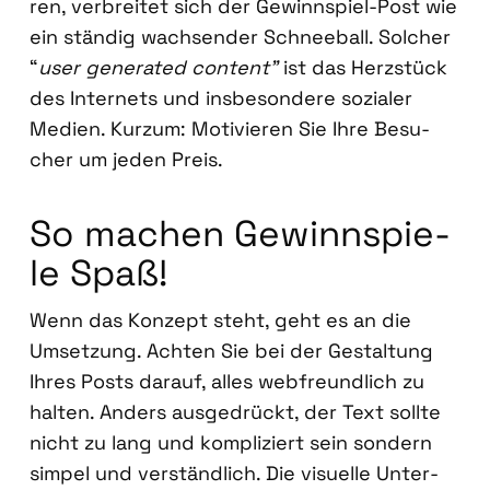
ren, ver­brei­tet sich der Gewinn­spiel-Post wie
ein stän­dig wach­sen­der Schnee­ball. Sol­cher
“
user gene­ra­ted con­tent”
ist das Herz­stück
des Inter­nets und ins­be­son­de­re sozia­ler
Medi­en. Kurz­um: Moti­vie­ren Sie Ihre Besu­
cher um jeden Preis.
So machen Gewinn­spie­
le Spaß!
Wenn das Kon­zept steht, geht es an die
Umset­zung. Ach­ten Sie bei der Gestal­tung
Ihres Posts dar­auf, alles web­freund­lich zu
hal­ten. Anders aus­ge­drückt, der Text soll­te
nicht zu lang und kom­pli­ziert sein son­dern
sim­pel und ver­ständ­lich. Die visu­el­le Unter­