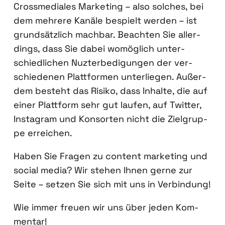
Cross­me­dia­les Mar­ke­ting – also sol­ches, bei
dem meh­re­re Kanä­le bespielt wer­den – ist
grund­sätz­lich mach­bar. Beach­ten Sie aller­
dings, dass Sie dabei womög­lich unter­
schied­li­chen Nuz­ter­be­digun­gen der ver­
schie­de­nen Platt­for­men unter­lie­gen. Außer­
dem besteht das Risi­ko, dass Inhal­te, die auf
einer Platt­form sehr gut lau­fen, auf Twit­ter,
Insta­gram und Kon­sor­ten nicht die Ziel­grup­
pe errei­chen.
Haben Sie Fra­gen zu con­tent mar­ke­ting und
social media? Wir ste­hen Ihnen ger­ne zur
Sei­te – set­zen Sie sich mit uns in Ver­bin­dung!
Wie immer freu­en wir uns über jeden Kom­
men­tar!