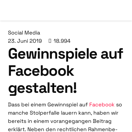
Social Media
23. Juni 2019
18.994
Gewinn­spie­le auf
Face­book
gestal­ten!
Dass bei einem Gewinn­spiel auf
Face­book
so
man­che Stol­per­fal­le lau­ern kann, haben wir
bereits in einem vor­an­ge­gan­gen Bei­trag
erklärt. Neben den recht­li­chen Rah­men­be­