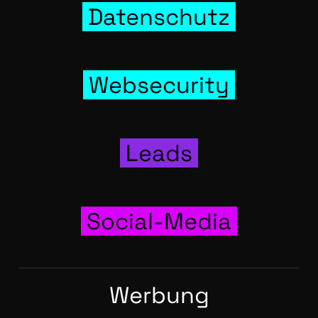
Daten­schutz
Web­se­cu­ri­ty
Leads
Social-Media
Wer­bung