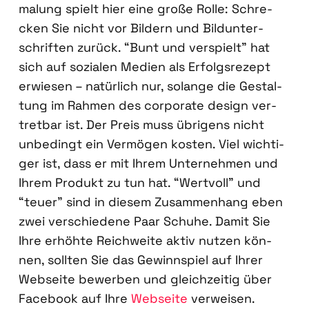
ma­lung spielt hier eine gro­ße Rol­le: Schre­
cken Sie nicht vor Bil­dern und Bild­un­ter­
schrif­ten zurück. “Bunt und ver­spielt” hat
sich auf sozia­len Medi­en als Erfolgs­re­zept
erwie­sen – natür­lich nur, solan­ge die Gestal­
tung im Rah­men des cor­po­ra­te design ver­
tret­bar ist. Der Preis muss übri­gens nicht
unbe­dingt ein Ver­mö­gen kos­ten. Viel wich­ti­
ger ist, dass er mit Ihrem Unter­neh­men und
Ihrem Pro­dukt zu tun hat. “Wert­voll” und
“teu­er” sind in die­sem Zusam­men­hang eben
zwei ver­schie­de­ne Paar Schu­he. Damit Sie
Ihre erhöh­te Reich­wei­te aktiv nut­zen kön­
nen, soll­ten Sie das Gewinn­spiel auf Ihrer
Web­sei­te bewer­ben und gleich­zei­tig über
Face­book auf Ihre
Web­sei­te
ver­wei­sen.