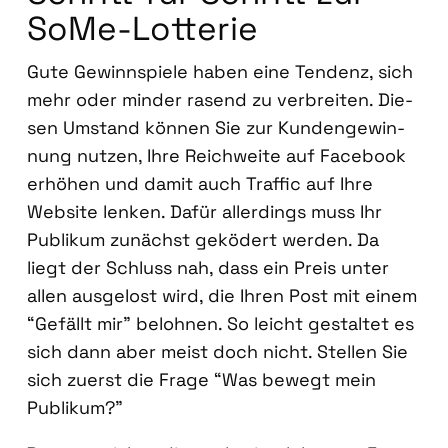
SoMe-Lot­te­rie
Gute Gewinn­spie­le haben eine Ten­denz, sich
mehr oder min­der rasend zu ver­brei­ten. Die­
sen Umstand kön­nen Sie zur Kun­den­ge­win­
nung nut­zen, Ihre Reich­wei­te auf Face­book
erhö­hen und damit auch Traf­fic auf Ihre
Web­site len­ken. Dafür aller­dings muss Ihr
Publi­kum zunächst gekö­dert wer­den. Da
liegt der Schluss nah, dass ein Preis unter
allen aus­ge­lost wird, die Ihren Post mit einem
“Gefällt mir” beloh­nen. So leicht gestal­tet es
sich dann aber meist doch nicht. Stel­len Sie
sich zuerst die Fra­ge “Was bewegt mein
Publi­kum?”