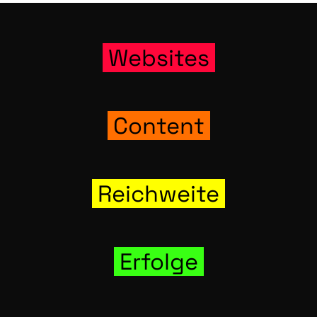
Web­sites
Con­tent
Reich­wei­te
Erfol­ge