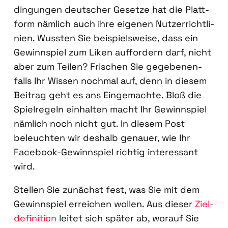
din­gun­gen deut­scher Geset­ze hat die Platt­
form näm­lich auch ihre eige­nen Nut­zer­richt­li­
ni­en. Wuss­ten Sie bei­spiels­wei­se, dass ein
Gewinn­spiel zum Liken auf­for­dern darf, nicht
aber zum Tei­len? Fri­schen Sie gege­be­nen­
falls Ihr Wis­sen noch­mal auf, denn in die­sem
Bei­trag geht es ans Ein­ge­mach­te. Bloß die
Spiel­re­geln ein­hal­ten macht Ihr Gewinn­spiel
näm­lich noch nicht gut. In die­sem Post
beleuch­ten wir des­halb genau­er, wie Ihr
Face­book-Gewinn­spiel rich­tig inter­es­sant
wird.
Stel­len Sie zunächst fest, was Sie mit dem
Gewinn­spiel errei­chen wol­len. Aus die­ser
Ziel­
de­fi­ni­ti­on
lei­tet sich spä­ter ab, wor­auf Sie