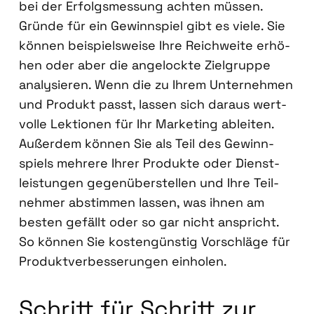
bei der Erfolgs­mes­sung ach­ten müs­sen.
Grün­de für ein Gewinn­spiel gibt es vie­le. Sie
kön­nen bei­spiels­wei­se Ihre Reich­wei­te erhö­
hen oder aber die ange­lock­te Ziel­grup­pe
ana­ly­sie­ren. Wenn die zu Ihrem Unter­neh­men
und Pro­dukt passt, las­sen sich dar­aus wert­
vol­le Lek­tio­nen für Ihr Mar­ke­ting ablei­ten.
Außer­dem kön­nen Sie als Teil des Gewinn­
spiels meh­re­re Ihrer Pro­duk­te oder Dienst­
leis­tun­gen gegen­über­stel­len und Ihre Teil­
neh­mer abstim­men las­sen, was ihnen am
bes­ten gefällt oder so gar nicht anspricht.
So kön­nen Sie kos­ten­güns­tig Vor­schlä­ge für
Pro­dukt­ver­bes­se­run­gen ein­ho­len.
Schritt für Schritt zur