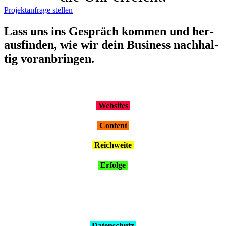
Projektanfrage stellen
Lass uns ins Gespräch kom­men und her­
aus­fin­den, wie wir dein Busi­ness nach­hal­
tig vor­an­brin­gen.
Web­sites
Con­tent
Reich­wei­te
Erfol­ge
Daten­schutz