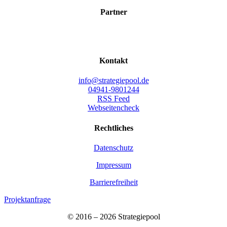
Part­ner
Kon­takt
info@strategiepool.de
04941-9801244
RSS Feed
Webseitencheck
Recht­li­ches
Daten­schutz
Impres­sum
Bar­rie­re­frei­heit
Projektanfrage
© 2016 – 2026 Stra­te­gie­pool