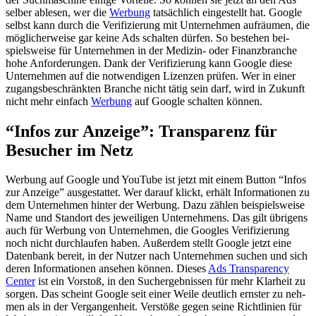
sel­ber able­sen, wer die
Wer­bung
tat­säch­lich ein­ge­stellt hat. Goog­le
selbst kann durch die Veri­fi­zie­rung mit Unter­neh­men auf­räu­men, die
mög­li­cher­wei­se gar kei­ne Ads schal­ten dür­fen. So bestehen bei­
spiels­wei­se für Unter­neh­men in der Medi­zin- oder Finanz­bran­che
hohe Anfor­de­run­gen. Dank der Veri­fi­zie­rung kann Goog­le die­se
Unter­neh­men auf die not­wen­di­gen Lizen­zen prü­fen. Wer in einer
zugangs­be­schränk­ten Bran­che nicht tätig sein darf, wird in Zukunft
nicht mehr ein­fach
Wer­bung
auf Goog­le schal­ten kön­nen.
“Infos zur Anzei­ge”: Trans­pa­renz für
Besu­cher im Netz
Wer­bung auf Goog­le und You­Tube ist jetzt mit einem But­ton “Infos
zur Anzei­ge” aus­ge­stat­tet. Wer dar­auf klickt, erhält Infor­ma­tio­nen zu
dem Unter­neh­men hin­ter der Wer­bung. Dazu zäh­len bei­spiels­wei­se
Name und Stand­ort des jewei­li­gen Unter­neh­mens. Das gilt übri­gens
auch für Wer­bung von Unter­neh­men, die Goo­gles Veri­fi­zie­rung
noch nicht durch­lau­fen haben. Außer­dem stellt Goog­le jetzt eine
Daten­bank bereit, in der Nut­zer nach Unter­neh­men suchen und sich
deren Infor­ma­tio­nen anse­hen kön­nen. Die­ses
Ads Trans­pa­ren­cy
Cen­ter
ist ein Vor­stoß, in den Such­ergeb­nis­sen für mehr Klar­heit zu
sor­gen. Das scheint Goog­le seit einer Wei­le deut­lich erns­ter zu neh­
men als in der Ver­gan­gen­heit. Ver­stö­ße gegen sei­ne Richt­li­ni­en für