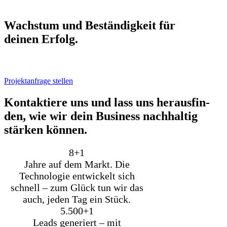
Wachs­tum und Bestän­dig­keit für
dei­nen Erfolg.
Projektanfrage stellen
Kon­tak­tie­re uns und lass uns her­aus­fin­
den, wie wir dein Busi­ness nach­hal­tig
stär­ken kön­nen.
8+
1
Jahre auf dem Markt. Die
Technologie entwickelt sich
schnell – zum Glück tun wir das
auch, jeden Tag ein Stück.
5.500+
1
Leads generiert – mit