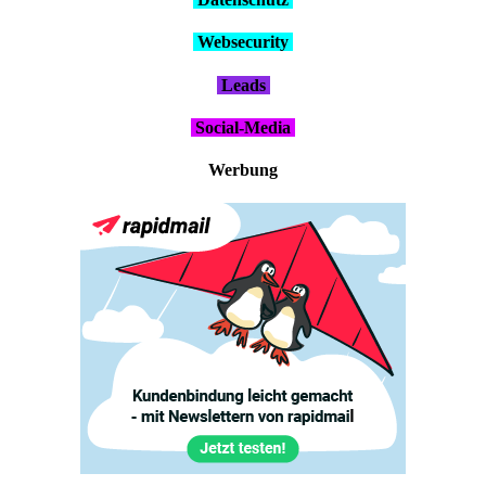
Web­se­cu­ri­ty
Leads
Social-Media
Wer­bung