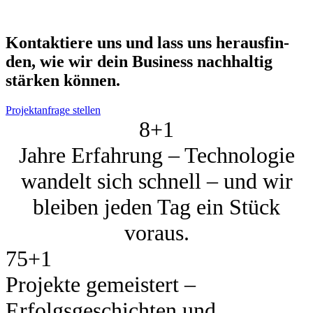
Kon­tak­tie­re uns und lass uns her­aus­fin­
den, wie wir dein Busi­ness nach­hal­tig
stär­ken kön­nen.
Projektanfrage stellen
8+
1
Jahre Erfahrung – Technologie
wandelt sich schnell – und wir
bleiben jeden Tag ein Stück
voraus.
75+
1
Projekte gemeistert –
Erfolgsgeschichten und