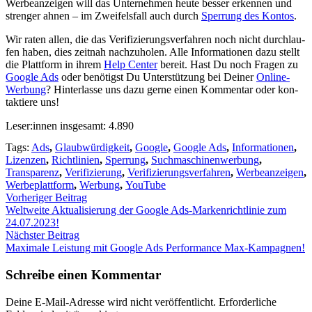
Wer­be­an­zei­gen will das Unter­neh­men heu­te bes­ser erken­nen und
stren­ger ahnen – im Zwei­fels­fall auch durch
Sper­rung des Kon­tos
.
Wir raten allen, die das Veri­fi­zie­rungs­ver­fah­ren noch nicht durch­lau­
fen haben, dies zeit­nah nach­zu­ho­len. Alle Infor­ma­tio­nen dazu stellt
die Platt­form in ihrem
Help Cen­ter
bereit. Hast Du noch Fra­gen zu
Goog­le Ads
oder benö­tigst Du Unter­stüt­zung bei Dei­ner
Online-
Wer­bung
? Hin­ter­las­se uns dazu ger­ne einen Kom­men­tar oder kon­
tak­tie­re uns!
Leser:innen ins­ge­samt:
4.890
Tags:
Ads
,
Glaubwürdigkeit
,
Google
,
Google Ads
,
Informationen
,
Lizenzen
,
Richtlinien
,
Sperrung
,
Suchmaschinenwerbung
,
Transparenz
,
Verifizierung
,
Verifizierungsverfahren
,
Werbeanzeigen
,
Werbeplattform
,
Werbung
,
YouTube
Vorheriger Beitrag
Welt­wei­te Aktua­li­sie­rung der Goog­le Ads-Mar­ken­richt­li­nie zum
24.07.2023!
Nächster Beitrag
Maxi­ma­le Leis­tung mit Goog­le Ads Per­for­mance Max-Kam­pa­gnen!
Schreibe einen Kommentar
Deine E-Mail-Adresse wird nicht veröffentlicht.
Erforderliche