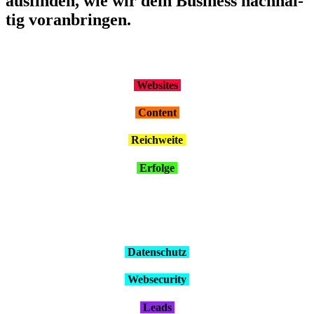
aus­fin­den, wie wir dein Busi­ness nach­hal­
tig vor­an­brin­gen.
Web­sites
Con­tent
Reich­wei­te
Erfol­ge
Daten­schutz
Web­se­cu­ri­ty
Leads