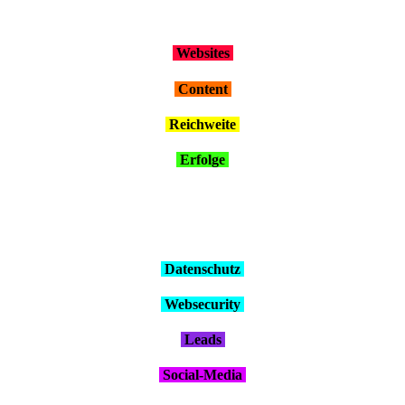
Web­sites
Con­tent
Reich­wei­te
Erfol­ge
Daten­schutz
Web­se­cu­ri­ty
Leads
Social-Media