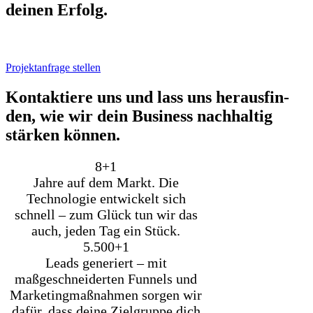
dei­nen Erfolg.
Projektanfrage stellen
Kon­tak­tie­re uns und lass uns her­aus­fin­
den, wie wir dein Busi­ness nach­hal­tig
stär­ken kön­nen.
8+
1
Jahre auf dem Markt. Die
Technologie entwickelt sich
schnell – zum Glück tun wir das
auch, jeden Tag ein Stück.
5.500+
1
Leads generiert – mit
maßgeschneiderten Funnels und
Marketingmaßnahmen sorgen wir
dafür, dass deine Zielgruppe dich