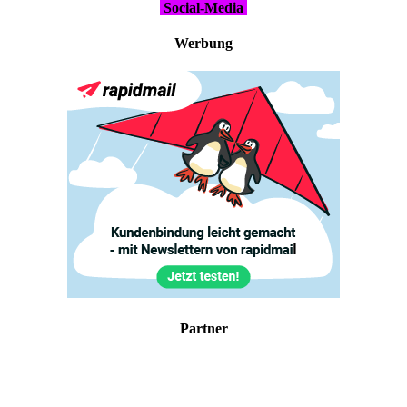
Social-Media
Wer­bung
Part­ner