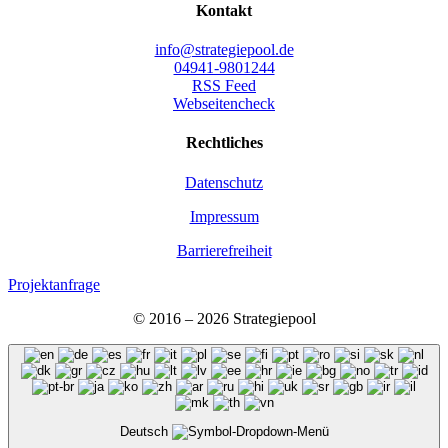
Kon­takt
info@strategiepool.de
04941-9801244
RSS Feed
Webseitencheck
Recht­li­ches
Daten­schutz
Impres­sum
Bar­rie­re­frei­heit
Projektanfrage
© 2016 – 2026 Stra­te­gie­pool
Deutsch