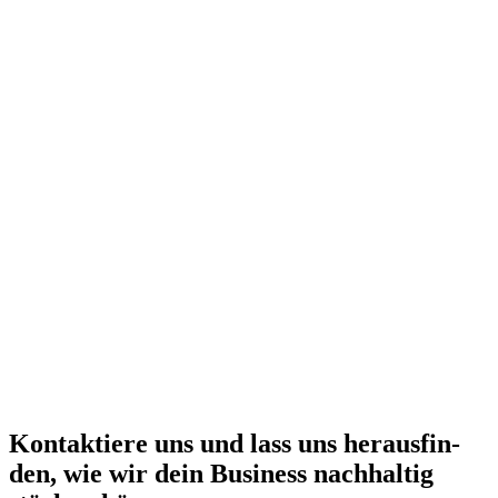
Kon­tak­tie­re uns und lass uns her­aus­fin­
den, wie wir dein Busi­ness nach­hal­tig