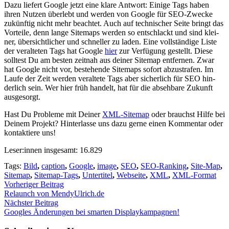
Dazu lie­fert Goog­le jetzt eine kla­re Ant­wort: Eini­ge Tags haben
ihren Nut­zen über­lebt und wer­den von Goog­le für SEO-Zwe­cke
zukünf­tig nicht mehr beach­tet. Auch auf tech­ni­scher Sei­te bringt das
Vor­tei­le, denn lan­ge Site­maps wer­den so ent­schlackt und sind klei­
ner, über­sicht­li­cher und schnel­ler zu laden. Eine voll­stän­di­ge Lis­te
der ver­al­te­ten Tags hat Goog­le
hier
zur Ver­fü­gung gestellt. Die­se
soll­test Du am bes­ten zeit­nah aus dei­ner Site­map ent­fer­nen. Zwar
hat Goog­le nicht vor, bestehen­de Site­maps sofort abzu­stra­fen. Im
Lau­fe der Zeit wer­den ver­al­te­te Tags aber sicher­lich für SEO hin­
der­lich sein. Wer hier früh han­delt, hat für die abseh­ba­re Zukunft
aus­ge­sorgt.
Hast Du Pro­ble­me mit Dei­ner
XML-Site­map
oder brauchst Hil­fe bei
Dei­nem Pro­jekt? Hin­ter­las­se uns dazu ger­ne einen Kom­men­tar oder
kon­tak­tie­re uns!
Leser:innen ins­ge­samt:
16.829
Tags:
Bild
,
caption
,
Google
,
image
,
SEO
,
SEO-Ranking
,
Site-Map
,
Sitemap
,
Sitemap-Tags
,
Untertitel
,
Webseite
,
XML
,
XML-Format
Vorheriger Beitrag
Relaunch von MendyUlrich.de
Nächster Beitrag
Goo­gles Ände­run­gen bei smar­ten Dis­play­kam­pa­gnen!