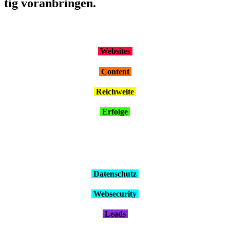
tig vor­an­brin­gen.
Web­sites
Con­tent
Reich­wei­te
Erfol­ge
Daten­schutz
Web­se­cu­ri­ty
Leads