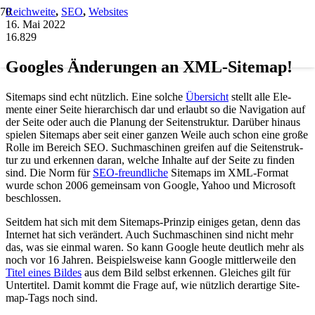
Reichweite
,
SEO
,
Websites
16. Mai 2022
16.829
Goo­gles Ände­run­gen an XML-Site­map!
Site­maps sind echt nütz­lich. Eine sol­che
Über­sicht
stellt alle Ele­
men­te einer Sei­te hier­ar­chisch dar und erlaubt so die Navi­ga­ti­on auf
der Sei­te oder auch die Pla­nung der Sei­ten­struk­tur. Dar­über hin­aus
spie­len Site­maps aber seit einer gan­zen Wei­le auch schon eine gro­ße
Rol­le im Bereich SEO. Such­ma­schi­nen grei­fen auf die Sei­ten­struk­
tur zu und erken­nen dar­an, wel­che Inhal­te auf der Sei­te zu fin­den
sind. Die Norm für
SEO-freund­li­che
Site­maps im XML-For­mat
wur­de schon 2006 gemein­sam von Goog­le, Yahoo und Micro­soft
beschlos­sen.
Seit­dem hat sich mit dem Site­maps-Prin­zip eini­ges getan, denn das
Inter­net hat sich ver­än­dert. Auch Such­ma­schi­nen sind nicht mehr
das, was sie ein­mal waren. So kann Goog­le heu­te deut­lich mehr als
noch vor 16 Jah­ren. Bei­spiels­wei­se kann Goog­le mitt­ler­wei­le den
Titel eines Bil­des
aus dem Bild selbst erken­nen. Glei­ches gilt für
Unter­ti­tel. Damit kommt die Fra­ge auf, wie nütz­lich der­ar­ti­ge Site­
map-Tags noch sind.