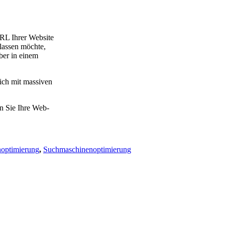
RL Ihrer Web­site
las­sen möch­te,
­ber in einem
ch mit mas­si­ven
ben Sie Ihre Web­
noptimierung
,
Suchmaschinenoptimierung