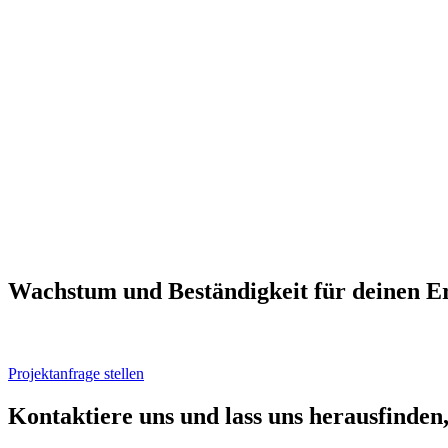
Wachs­tum und Bestän­dig­keit für dei­nen Er
Projektanfrage stellen
Kon­tak­tie­re uns und lass uns her­aus­fin­den