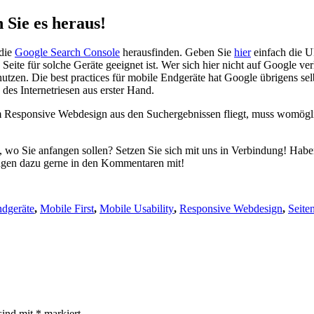
 Sie es her­aus!
 die
Goog­le Search Con­so­le
her­aus­fin­den. Geben Sie
hier
ein­fach die U
Sei­te für sol­che Gerä­te geeig­net ist. Wer sich hier nicht auf Goog­le ver­
­zen. Die best prac­ti­ces für mobi­le End­ge­rä­te hat Goog­le übri­gens sel
 des Inter­net­rie­sen aus ers­ter Hand.
espon­si­ve Web­de­sign aus den Such­ergeb­nis­sen fliegt, muss womög­li
t, wo Sie anfan­gen sol­len? Set­zen Sie sich mit uns in Ver­bin­dung! Ha
un­gen dazu ger­ne in den Kom­men­ta­ren mit!
ndgeräte
,
Mobile First
,
Mobile Usability
,
Responsive Webdesign
,
Seite
sind mit
*
markiert