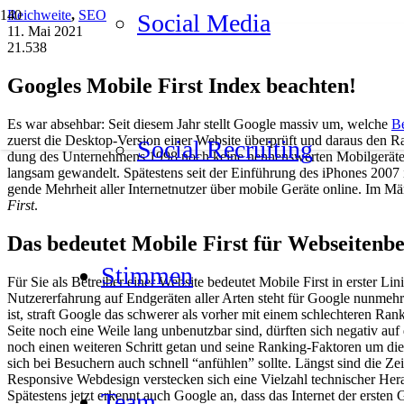
Reichweite
,
SEO
Social Media
11. Mai 2021
21.538
Goo­gles Mobi­le First Index beach­ten!
Es war abseh­bar: Seit die­sem Jahr stellt Goog­le mas­siv um, wel­che
Be
zuerst die Desk­top-Ver­si­on einer Web­site über­prüft und dar­aus den Ra
Social Recrui­ting
dung des Unter­neh­mens 1998 noch kei­ne nen­nens­wer­ten Mobil­ge­rä­
lang­sam gewan­delt. Spä­tes­tens seit der Ein­füh­rung des iPho­nes 2007 is
gen­de Mehr­heit aller Inter­net­nut­zer über mobi­le Gerä­te online. Im 
First
.
Das bedeu­tet Mobi­le First für Web­sei­ten­be­
Stim­men
Für Sie als Betrei­ber einer Web­site bedeu­tet Mobi­le First in ers­ter Lin
Nut­zer­er­fah­rung auf End­ge­rä­ten aller Arten steht für Goog­le nun­mehr 
ist, straft Goog­le das schwe­rer als vor­her mit einem schlech­te­ren Ran­
Sei­te noch eine Wei­le lang unbe­nutz­bar sind, dürf­ten sich nega­tiv auf
noch einen wei­te­ren Schritt getan und sei­ne Ran­king-Fak­to­ren um die
sich bei Besu­chern auch schnell “anfüh­len” soll­te. Längst sind die Zei­
Respon­si­ve Web­de­sign ver­ste­cken sich eine Viel­zahl tech­ni­scher Her­a
Spä­tes­tens jetzt erkennt auch Goog­le an, dass das Inter­net der ers­ten G
Team