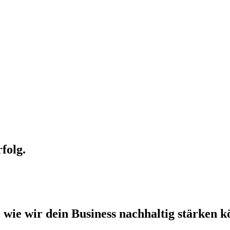
folg.
, wie wir dein Busi­ness nach­hal­tig stär­ken k