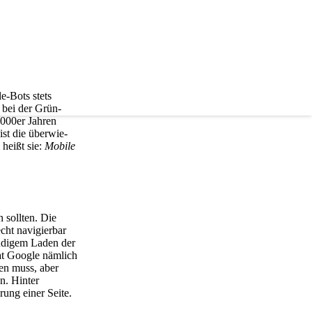
le-Bots stets
s bei der Grün­
000er Jah­ren
ist die über­wie­
 heißt sie:
Mobi­le
soll­ten. Die
cht navi­gier­bar
än­di­gem Laden der
at Goog­le näm­lich
aden muss, aber
n. Hin­ter
­rung einer Sei­te.