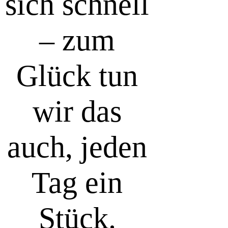
sich schnell
– zum
Glück tun
wir das
auch, jeden
Tag ein
Stück.