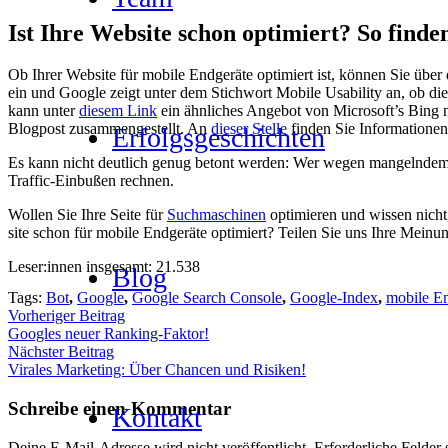
Ist Ihre Web­site schon opti­miert? So fin­den
Ob Ihrer Web­site für mobi­le End­ge­rä­te opti­miert ist, kön­nen Sie über
ein und Goog­le zeigt unter dem Stich­wort Mobi­le Usa­bi­li­ty an, ob die 
kann unter
die­sem Link
ein ähn­li­ches Ange­bot von Microsoft’s Bing nut
Blog­post zusam­men­ge­stellt. An
die­ser Stel­le
fin­den Sie Infor­ma­tio­nen
Erfolgs­ge­schich­ten
Es kann nicht deut­lich genug betont wer­den: Wer wegen man­geln­dem R
Traf­fic-Ein­bu­ßen rech­nen.
Wol­len Sie Ihre Sei­te für
Such­ma­schi­nen
opti­mie­ren und wis­sen nich
site schon für mobi­le End­ge­rä­te opti­miert? Tei­len Sie uns Ihre Mei­n
Leser:innen ins­ge­samt:
21.538
Blog
Tags:
Bot
,
Google
,
Google Search Console
,
Google-Index
,
mobile E
Vorheriger Beitrag
Goo­gles neu­er Ran­king-Fak­tor!
Nächster Beitrag
Vira­les Mar­ke­ting: Über Chan­cen und Risi­ken!
Schreibe einen Kommentar
Kon­takt
Deine E-Mail-Adresse wird nicht veröffentlicht.
Erforderliche Felder 