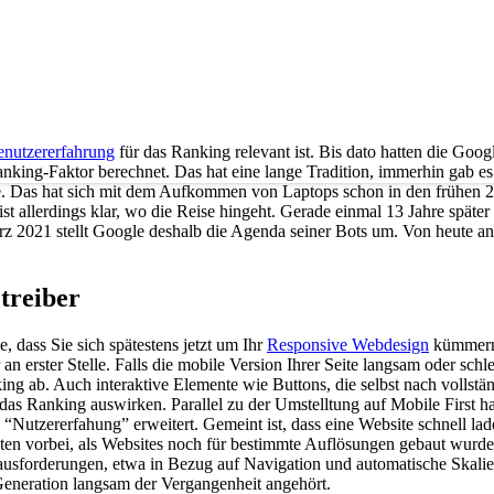
nut­zer­er­fah­rung
für das Ran­king rele­vant ist. Bis dato hat­ten die Goog­
n­king-Fak­tor berech­net. Das hat eine lan­ge Tra­di­ti­on, immer­hin gab e
te. Das hat sich mit dem Auf­kom­men von Lap­tops schon in den frü­hen 2
t aller­dings klar, wo die Rei­se hin­geht. Gera­de ein­mal 13 Jah­re spä­ter 
März 2021 stellt Goog­le des­halb die Agen­da sei­ner Bots um. Von heu­te an
trei­ber
ie, dass Sie sich spä­tes­tens jetzt um Ihr
Respon­si­ve Web­de­sign
küm­mern 
an ers­ter Stel­le. Falls die mobi­le Ver­si­on Ihrer Sei­te lang­sam oder schle
king ab. Auch inter­ak­ti­ve Ele­men­te wie But­tons, die selbst nach voll­st
 das Ran­king aus­wir­ken. Par­al­lel zu der Umstell­tung auf Mobi­le First h
 “Nut­zer­er­fa­hung” erwei­tert. Gemeint ist, dass eine Web­site schnell l
ten vor­bei, als Web­sites noch für bestimm­te Auf­lö­sun­gen gebaut wur­de
us­for­de­run­gen, etwa in Bezug auf Navi­ga­ti­on und auto­ma­ti­sche Ska­lie
ene­ra­ti­on lang­sam der Ver­gan­gen­heit ange­hört.