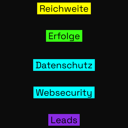
Reich­wei­te
Erfol­ge
Daten­schutz
Web­se­cu­ri­ty
Leads