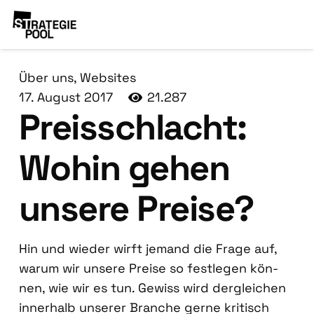
Über uns
,
Websites
17. August 2017
21.287
Preis­schlacht:
Wohin gehen
unse­re Prei­se?
Hin und wie­der wirft jemand die Fra­ge auf,
war­um wir unse­re Prei­se so fest­le­gen kön­
nen, wie wir es tun. Gewiss wird der­glei­chen
inner­halb unse­rer Bran­che ger­ne kri­tisch