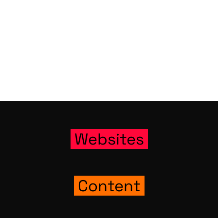
Web­sites
Con­tent