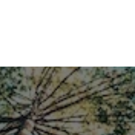
Wann und wie müs­sen KI-Inhal­te gekenn­
zeich­net wer­den?