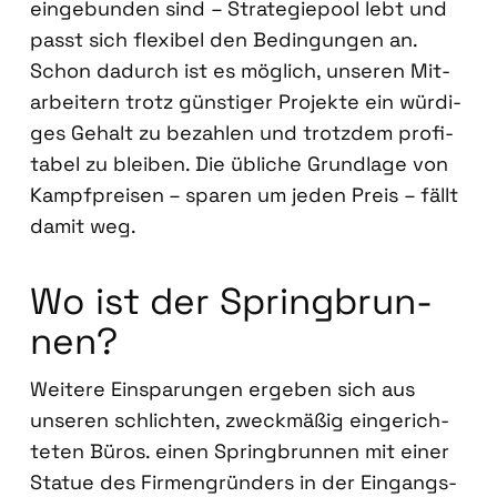
ein­ge­bun­den sind – Stra­te­gie­pool lebt und
passt sich fle­xi­bel den Bedin­gun­gen an.
Schon dadurch ist es mög­lich, unse­ren Mit­
ar­bei­tern trotz güns­ti­ger Pro­jek­te ein wür­di­
ges Gehalt zu bezah­len und trotz­dem pro­fi­
ta­bel zu blei­ben. Die übli­che Grund­la­ge von
Kampf­prei­sen – spa­ren um jeden Preis – fällt
damit weg.
Wo ist der Spring­brun­
nen?
Wei­te­re Ein­spa­run­gen erge­ben sich aus
unse­ren schlich­ten, zweck­mä­ßig ein­ge­rich­
te­ten Büros. einen Spring­brun­nen mit einer
Sta­tue des Fir­men­grün­ders in der Ein­gangs­