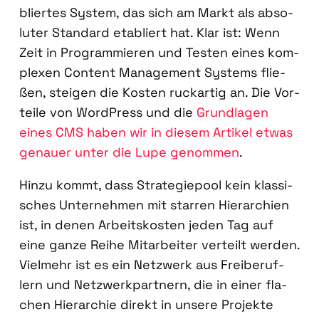
blier­tes Sys­tem, das sich am Markt als abso­
lu­ter Stan­dard eta­bliert hat. Klar ist: Wenn
Zeit in Pro­gram­mie­ren und Tes­ten eines kom­
ple­xen Con­tent Manage­ment Sys­tems flie­
ßen, stei­gen die Kos­ten ruck­ar­tig an. Die Vor­
tei­le von Word­Press und die
Grund­la­gen
eines CMS haben wir in die­sem
Arti­kel etwas
genau­er unter die Lupe genom­men
.
Hin­zu kommt, dass Stra­te­gie­pool kein klas­si­
sches Unter­neh­men mit star­ren Hier­ar­chien
ist, in denen Arbeits­kos­ten jeden Tag auf
eine gan­ze Rei­he Mit­ar­bei­ter ver­teilt wer­den.
Viel­mehr ist es ein Netz­werk aus Frei­be­ruf­
lern und Netz­werk­part­nern, die in einer fla­
chen Hier­ar­chie direkt in unse­re Pro­jek­te