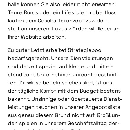
hal­le kön­nen Sie also lei­der nicht erwar­ten.
Teu­re Büros oder ein Life­style im Über­fluss
lau­fen dem Geschäfts­kon­zept zuwi­der –
statt an unse­rem Luxus wür­den wir lie­ber an
Ihrer Web­site arbei­ten.
Zu guter Letzt arbei­tet Stra­te­gie­pool
bedarfs­ge­recht. Unse­re Dienst­leis­tun­gen
sind der­zeit spe­zi­ell auf klei­ne und mit­tel­
stän­di­sche Unter­neh­men zurecht geschnit­
ten. Da wir sel­ber ein sol­ches sind, ist uns
der täg­li­che Kampf mit dem Bud­get bes­tens
bekannt. Unsin­ni­ge oder über­teu­er­te Dienst­
leis­tun­gen tau­chen in unse­rer Ange­bots­lis­te
aus genau die­sem Grund nicht auf. Groß­kun­
den spie­len in unse­rem Geschäfts­all­tag der­