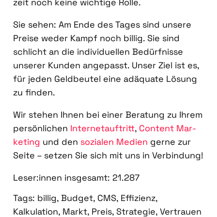
zeit noch kei­ne wich­ti­ge Rol­le.
Sie sehen: Am Ende des Tages sind unse­re
Prei­se weder Kampf noch bil­lig. Sie sind
schlicht an die indi­vi­du­el­len Bedürf­nis­se
unse­rer Kun­den ange­passt. Unser Ziel ist es,
für jeden Geld­beu­tel eine adäqua­te Lösung
zu fin­den.
Wir ste­hen Ihnen bei einer Bera­tung zu Ihrem
per­sön­li­chen
Inter­net­auf­tritt
,
Con­tent Mar­
ke­ting
und den
sozia­len Medi­en
ger­ne zur
Sei­te – set­zen Sie sich mit uns in Ver­bin­dung!
Leser:innen ins­ge­samt:
21.287
Tags:
billig
,
Budget
,
CMS
,
Effizienz
,
Kalkulation
,
Markt
,
Preis
,
Strategie
,
Vertrauen