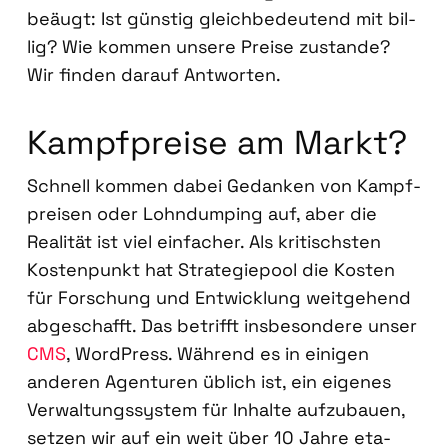
beäugt: Ist güns­tig gleich­be­deu­tend mit bil­
lig? Wie kom­men unse­re Prei­se zustan­de?
Wir fin­den dar­auf Ant­wor­ten.
Kampf­prei­se am Markt?
Schnell kom­men dabei Gedan­ken von Kampf­
prei­sen oder Lohn­dum­ping auf, aber die
Rea­li­tät ist viel ein­fa­cher. Als kri­tischs­ten
Kos­ten­punkt hat Stra­te­gie­pool die Kos­ten
für For­schung und Ent­wick­lung weit­ge­hend
abge­schafft. Das betrifft ins­be­son­de­re unser
CMS
, Word­Press. Wäh­rend es in eini­gen
ande­ren Agen­tu­ren üblich ist, ein eige­nes
Ver­wal­tungs­sys­tem für Inhal­te auf­zu­bau­en,
set­zen wir auf ein weit über 10 Jah­re eta­