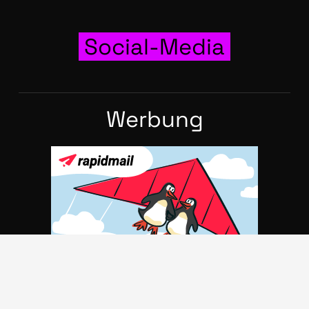
Social-Media
Wer­bung