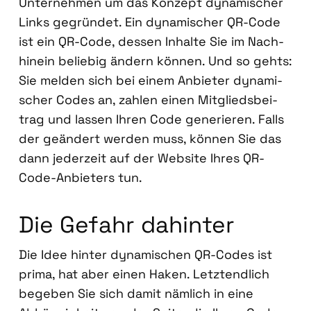
Unter­neh­men um das Kon­zept dyna­mi­scher
Links gegrün­det. Ein dyna­mi­scher QR-Code
ist ein QR-Code, des­sen Inhal­te Sie im Nach­
hin­ein belie­big ändern kön­nen. Und so gehts:
Sie mel­den sich bei einem Anbie­ter dyna­mi­
scher Codes an, zah­len einen Mit­glieds­bei­
trag und las­sen Ihren Code gene­rie­ren. Falls
der geän­dert wer­den muss, kön­nen Sie das
dann jeder­zeit auf der Web­site Ihres QR-
Code-Anbie­ters tun.
Die Gefahr dahin­ter
Die Idee hin­ter dyna­mi­schen QR-Codes ist
pri­ma, hat aber einen Haken. Letzt­end­lich
bege­ben Sie sich damit näm­lich in eine