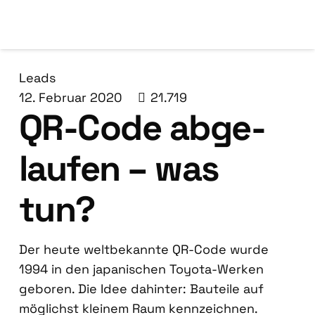
Leads
12. Februar 2020
21.719
QR-Code abge­
lau­fen – was
tun?
Der heu­te welt­be­kann­te QR-Code wur­de
1994 in den japa­ni­schen Toyo­ta-Wer­ken
gebo­ren. Die Idee dahin­ter: Bau­tei­le auf
mög­lichst klei­nem Raum kenn­zeich­nen.