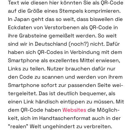
Text wie die­sen hier könn­ten Sie als QR-Code
auf die Grö­ße eines Stem­pels kom­pri­mie­ren.
In Japan geht das so weit, dass bis­wei­len die
Eck­da­ten von Ver­stor­be­nen als QR-Code in
ihre Grab­stei­ne gemei­ßelt wer­den. So weit
sind wir in Deutsch­land (noch?) nicht. Dafür
haben sich QR-Codes in Ver­bin­dung mit dem
Smart­phone als exzel­len­tes Mit­tel erwie­sen,
Links zu tei­len. Nut­zer brau­chen dafür nur
den Code zu scan­nen und wer­den von ihrem
Smart­phone sofort zur pas­sen­den Sei­te wei­
ter­ge­lei­tet. Das ist deut­lich beque­mer, als
einen Link hän­disch ein­tip­pen zu müs­sen. Mit
dem QR-Code haben
Web­sites
die Mög­lich­
keit, sich im Hand­ta­schen­for­mat auch in der
“rea­len” Welt unge­hin­dert zu ver­brei­ten.