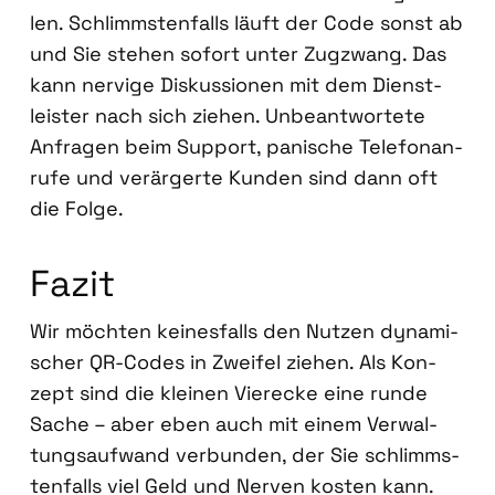
len. Schlimms­ten­falls läuft der Code sonst ab
und Sie ste­hen sofort unter Zug­zwang. Das
kann ner­vi­ge Dis­kus­sio­nen mit dem Dienst­
leis­ter nach sich zie­hen. Unbe­ant­wor­te­te
Anfra­gen beim Sup­port, pani­sche Tele­fon­an­
ru­fe und ver­är­ger­te Kun­den sind dann oft
die Fol­ge.
Fazit
Wir möch­ten kei­nes­falls den Nut­zen dyna­mi­
scher QR-Codes in Zwei­fel zie­hen. Als Kon­
zept sind die klei­nen Vier­ecke eine run­de
Sache – aber eben auch mit einem Ver­wal­
tungs­auf­wand ver­bun­den, der Sie schlimms­
ten­falls viel Geld und Ner­ven kos­ten kann.