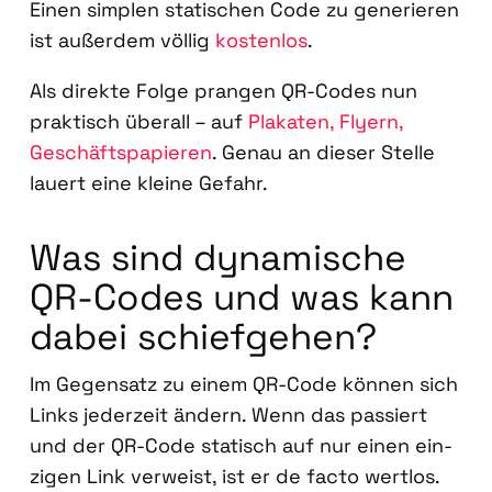
Einen simp­len sta­ti­schen Code zu gene­rie­ren
ist außer­dem völ­lig
kos­ten­los
.
Als direk­te Fol­ge pran­gen QR-Codes nun
prak­tisch über­all – auf
Pla­ka­ten, Fly­ern,
Geschäfts­pa­pie­ren
. Genau an die­ser Stel­le
lau­ert eine klei­ne Gefahr.
Was sind dyna­mi­sche
QR-Codes und was kann
dabei schief­ge­hen?
Im Gegen­satz zu einem QR-Code kön­nen sich
Links jeder­zeit ändern. Wenn das pas­siert
und der QR-Code sta­tisch auf nur einen ein­
zi­gen Link ver­weist, ist er de fac­to wert­los.