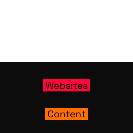
Web­sites
Con­tent