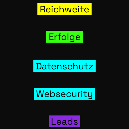
Reich­wei­te
Erfol­ge
Daten­schutz
Web­se­cu­ri­ty
Leads