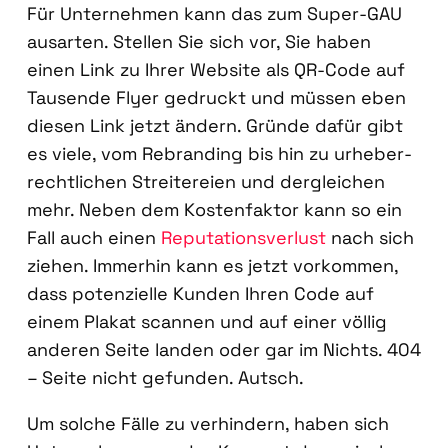
Für Unter­neh­men kann das zum Super-GAU
aus­ar­ten. Stel­len Sie sich vor, Sie haben
einen Link zu Ihrer Web­site als QR-Code auf
Tau­sen­de Fly­er gedruckt und müs­sen eben
die­sen Link jetzt ändern. Grün­de dafür gibt
es vie­le, vom Rebran­ding bis hin zu urhe­ber­
recht­li­chen Strei­te­rei­en und der­glei­chen
mehr. Neben dem Kos­ten­fak­tor kann so ein
Fall auch einen
Repu­ta­ti­ons­ver­lust
nach sich
zie­hen. Immer­hin kann es jetzt vor­kom­men,
dass poten­zi­el­le Kun­den Ihren Code auf
einem Pla­kat scan­nen und auf einer völ­lig
ande­ren Sei­te lan­den oder gar im Nichts. 404
– Sei­te nicht gefun­den. Autsch.
Um sol­che Fäl­le zu ver­hin­dern, haben sich