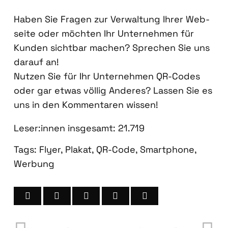
Haben Sie Fra­gen zur Ver­wal­tung Ihrer Web­
sei­te oder möch­ten Ihr Unter­neh­men für
Kun­den sicht­bar machen? Spre­chen Sie uns
dar­auf an!
Nut­zen Sie für Ihr Unter­neh­men QR-Codes
oder gar etwas völ­lig Ande­res? Las­sen Sie es
uns in den Kom­men­ta­ren wis­sen!
Leser:innen ins­ge­samt:
21.719
Tags:
Flyer
,
Plakat
,
QR-Code
,
Smartphone
,
Werbung