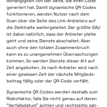
Abhän­gig­keit von der Sei­te, die Ihren Code
gene­riert hat. Damit dyna­mi­sche QR-Codes
funk­tio­nie­ren, wer­den Nut­zer nach dem
Scan über die Sei­te des Link-Anbie­ters auf
die Ziel­in­hal­te wei­ter­ge­lei­tet. Der größ­te GAU
ist dabei natür­lich, dass der Anbie­ter plei­te
geht und sei­ne Diens­te abschal­tet. Aber
auch ohne den tota­len Zusam­men­bruch
kann es zu unan­ge­neh­men Über­ra­schun­gen
kom­men. So wer­den Diens­te die­ser Art auf
Zeit ange­bo­ten. Je nach Anbie­ter wird nach
einer gewis­sen Zeit der nächs­te Mit­glieds­
bei­trag fäl­lig oder der QR-Code ver­fällt.
Dyna­mi­sche QR-Codes wer­den des­halb zum
Risi­ko­fak­tor, falls Sie nicht genau auf deren
“Ver­falls­da­tum” ach­ten und recht­zei­tig zah­