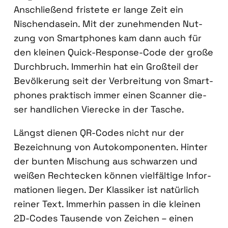
Anschlie­ßend fris­te­te er lan­ge Zeit ein
Nischen­da­sein. Mit der zuneh­men­den Nut­
zung von Smart­phones kam dann auch für
den klei­nen Quick-Respon­se-Code der gro­ße
Durch­bruch. Immer­hin hat ein Groß­teil der
Bevöl­ke­rung seit der Ver­brei­tung von Smart­
phones prak­tisch immer einen Scan­ner die­
ser hand­li­chen Vier­ecke in der Tasche.
Längst die­nen QR-Codes nicht nur der
Bezeich­nung von Auto­kom­po­nen­ten. Hin­ter
der bun­ten Mischung aus schwar­zen und
wei­ßen Recht­ecken kön­nen viel­fäl­ti­ge Infor­
ma­tio­nen lie­gen. Der Klas­si­ker ist natür­lich
rei­ner Text. Immer­hin pas­sen in die klei­nen
2D-Codes Tau­sen­de von Zei­chen – einen