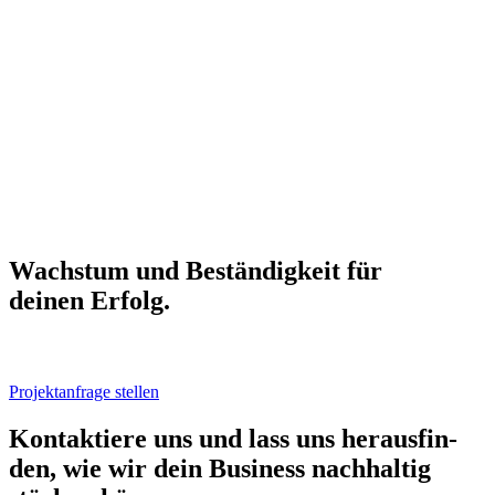
Wachs­tum und Bestän­dig­keit für
dei­nen Erfolg.
Projektanfrage stellen
Kon­tak­tie­re uns und lass uns her­aus­fin­
den, wie wir dein Busi­ness nach­hal­tig