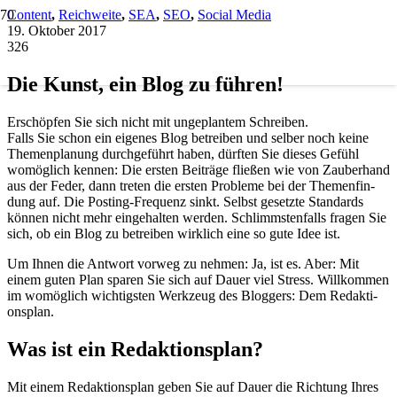
Content
,
Reichweite
,
SEA
,
SEO
,
Social Media
19. Oktober 2017
326
Die Kunst, ein Blog zu füh­ren!
Erschöp­fen Sie sich nicht mit unge­plan­tem Schrei­ben.
Falls Sie schon ein eige­nes Blog betrei­ben und sel­ber noch kei­ne
The­men­pla­nung durch­ge­führt haben, dürf­ten Sie die­ses Gefühl
womög­lich ken­nen: Die ers­ten Bei­trä­ge flie­ßen wie von Zau­ber­hand
aus der Feder, dann tre­ten die ers­ten Pro­ble­me bei der The­men­fin­
dung auf. Die Pos­ting-Fre­quenz sinkt. Selbst gesetz­te Stan­dards
kön­nen nicht mehr ein­ge­hal­ten wer­den. Schlimms­ten­falls fra­gen Sie
sich, ob ein Blog zu betrei­ben wirk­lich eine so gute Idee ist.
Um Ihnen die Ant­wort vor­weg zu neh­men: Ja, ist es. Aber: Mit
einem guten Plan spa­ren Sie sich auf Dau­er viel Stress. Will­kom­men
im womög­lich wich­tigs­ten Werk­zeug des Blog­gers: Dem Redak­ti­
ons­plan.
Was ist ein Redak­ti­ons­plan?
Mit einem Redak­ti­ons­plan geben Sie auf Dau­er die Rich­tung Ihres