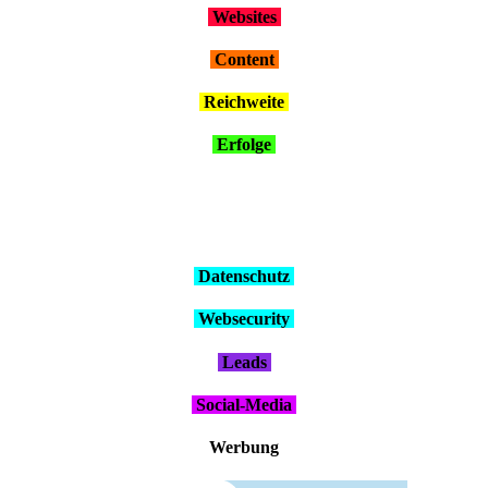
Web­sites
Con­tent
Reich­wei­te
Erfol­ge
Daten­schutz
Web­se­cu­ri­ty
Leads
Social-Media
Wer­bung