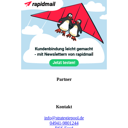
Part­ner
Kon­takt
info@strategiepool.de
04941-9801244