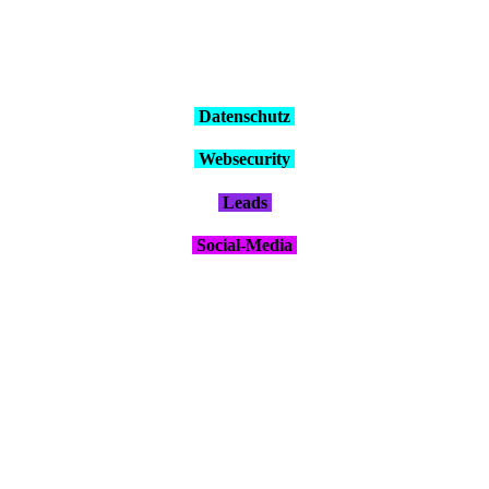
Daten­schutz
Web­se­cu­ri­ty
Leads
Social-Media