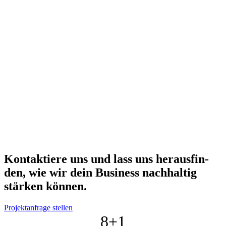
Kon­tak­tie­re uns und lass uns her­aus­fin­
den, wie wir dein Busi­ness nach­hal­tig
stär­ken kön­nen.
Projektanfrage stellen
8+
1