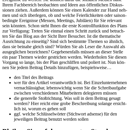
Ihrem Fach­be­reich beob­ach­ten und Ideen aus öffent­li­chen Dis­kus­
sio­nen zie­hen. Außer­dem kön­nen Sie einen Kalen­der zur Hand neh­
men und sich über­le­gen, ob und wel­che Fei­er­lich­kei­ten oder sai­son­
be­ding­te Ereig­nis­se (Mes­sen, Mee­tings, Jubi­lä­en) für Sie rele­vant
sein könn­ten. Schon steht Ihnen die ers­te Kon­troll­funk­ti­on des Plans
zur Ver­fü­gung: Tre­ten Sie ein­mal einen Schritt zurück und betrach­
ten Sie das Blog aus der Sicht Ihrer Besu­cher. Ist die the­ma­ti­sche
Aus­rich­tung zu ein­sei­tig? Sind sich bestimm­te The­men so ähn­lich,
dass sie bei­na­he gleich sind? Wür­den Sie als Leser die Aus­wahl als
aus­ge­gli­chen bezeich­nen? Gege­be­nen­falls müs­sen an die­ser Stel­le
ein paar The­men wie­der gestri­chen wer­den. Wie­der­ho­len Sie die­sen
Vor­gang so lan­ge, bis der Plan geschlif­fen und poliert ist. Nun kön­
nen Sie jedem Bei­trag Details hin­zu­fü­gen, bei­spiels­wei­se…
den Titel des Bei­trags
wer für den Arti­kel ver­ant­wort­lich ist. Bei Ein­zel­un­ter­neh­men
ver­nach­läs­sig­bar, lebens­wich­tig wenn Sie die Schreib­auf­ga­be
zwi­schen ver­schie­de­nen Mit­ar­bei­tern dele­gie­ren müs­sen
die gene­rel­le Stoß­rich­tung. Was soll in dem Bei­trag gesagt
wer­den? Hier reicht eine gro­be Beschrei­bung solan­ge ersicht­
lich ist, wor­um es gehen soll
ggf. wel­che Schlüs­sel­wör­ter (Stich­wort adsen­se) für den
jewei­li­gen Bei­trag benutzt wer­den sol­len