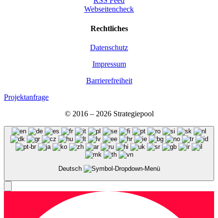
RSS Feed
Webseitencheck
Recht­li­ches
Daten­schutz
Impres­sum
Bar­rie­re­frei­heit
Projektanfrage
© 2016 – 2026 Stra­te­gie­pool
Deutsch