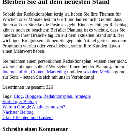
Blei­ben Sie auf dem neu­es­ten Stand
Sobald der Redak­ti­ons­plan fer­tig ist, haben Sie Ihre The­men für
Wochen oder Mona­te fest im Griff und lau­fen nicht Gefahr, dass
Ihnen auf der Stre­cke die Pus­te aus­geht. Einen wich­ti­gen Rat­schlag
gibt es noch zu beach­ten: Bei aller Pla­nung ist es wich­tig, dass Sie
inner­halb Ihrer Bran­che täg­lich auf dem aktu­el­len Stand sind. Bei
wich­ti­gen Ereig­nis­sen kön­nen Sie geplan­te Arti­kel getrost aus dem
Pro­gramm wer­fen oder ver­schie­ben, sofern Ihre Kun­den davon
einen Mehr­wert haben.
Sie möch­ten einen per­sön­li­chen Redak­ti­ons­plan, wis­sen aber nicht,
wo Sie anfan­gen sol­len? Wir ste­hen Ihnen bei der Pla­nung, Ihrem
Inter­net­auf­tritt
,
Con­tent Mar­ke­ting
und den
sozia­len Medie
n ger­ne
zur Sei­te – set­zen Sie sich mit uns in Ver­bin­dung!
Leser:innen ins­ge­samt:
326
Tags:
Blog
,
Bloggen
,
Redaktionsplan
,
Strategie
Vorheriger Beitrag
War­um Goog­le Ana­ly­tics nut­zen?
Nächster Beitrag
Über Pflich­ten und Las­ten!
Schreibe einen Kommentar