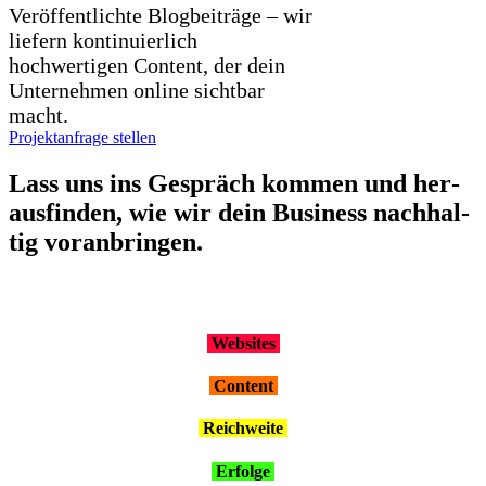
Veröffentlichte Blogbeiträge – wir
liefern kontinuierlich
hochwertigen Content, der dein
Unternehmen online sichtbar
macht.
Projektanfrage stellen
Lass uns ins Gespräch kom­men und her­
aus­fin­den, wie wir dein Busi­ness nach­hal­
tig vor­an­brin­gen.
Web­sites
Con­tent
Reich­wei­te
Erfol­ge