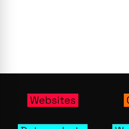
Wer­bung
Web­sites