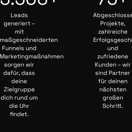
Leads
Abgeschloss
generiert –
Projekte,
mit
zahlreiche
maßgeschneiderten
Erfolgsgesch
Funnels und
und
Marketingmaßnahmen
zufriedene
sorgen wir
Kunden – wir
dafür, dass
sind Partner
deine
für deinen
Zielgruppe
nächsten
dich rund um
großen
die Uhr
Schritt.
findet.