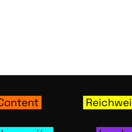
Part­ner
Kon­tak
info@strategie
04941-9801
RSS Fee
Webseitenc
Con­tent
Reich­wei