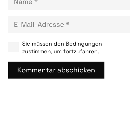
Sie müssen den Bedingungen
zustimmen, um fortzufahren.
Kommentar abschicken
18. Juli 2026
Blog­bei­trä­ge
Word­Press 7.0.2 Sicher­heits-Update ist
7. Juli 2026
11. Juli 2026
da!
Dis­play­kam­pa­gnen wer­den zu Demand
Word­Press 7.0.1 War­tungs-Update ist da!
25. Juni 2026
Gen migriert: Was Goog­le Ads-Wer­be­trei­
ben­de jetzt wis­sen müs­sen!
Wann und wie müs­sen KI-Inhal­te gekenn­
zeich­net wer­den?