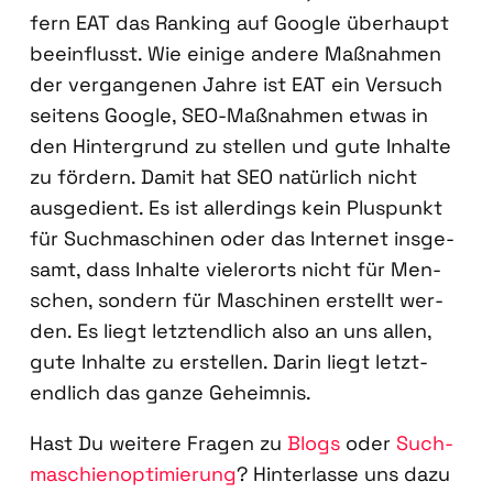
fern EAT das Ran­king auf Goog­le über­haupt
beein­flusst. Wie eini­ge ande­re Maß­nah­men
der ver­gan­ge­nen Jah­re ist EAT ein Ver­such
sei­tens Goog­le, SEO-Maß­nah­men etwas in
den Hin­ter­grund zu stel­len und gute Inhal­te
zu för­dern. Damit hat SEO natür­lich nicht
aus­ge­dient. Es ist aller­dings kein Plus­punkt
für Such­ma­schi­nen oder das Inter­net ins­ge­
samt, dass Inhal­te vie­ler­orts nicht für Men­
schen, son­dern für Maschi­nen erstellt wer­
den. Es liegt letzt­end­lich also an uns allen,
gute Inhal­te zu erstel­len. Dar­in liegt letzt­
end­lich das gan­ze Geheim­nis.
Hast Du wei­te­re Fra­gen zu
Blogs
oder
Such­
ma­schien­op­ti­mie­rung
? Hin­ter­las­se uns dazu