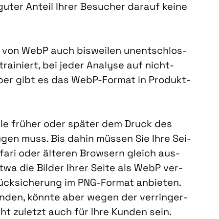
 guter Anteil Ihrer Besu­cher dar­auf kei­ne
g von WebP auch bis­wei­len unent­schlos­
ai­niert, bei jeder Ana­ly­se auf nicht-
 aber gibt es das WebP-For­mat in Pro­dukt­
e frü­her oder spä­ter dem Druck des
u­gen muss. Bis dahin müs­sen Sie Ihre Sei­
fa­ri oder älte­ren Brow­sern gleich aus­
twa die Bil­der Ihrer Sei­te als WebP ver­
ück­si­che­rung im PNG-For­mat anbie­ten.
­den, könn­te aber wegen der ver­rin­ger­
cht zuletzt auch für Ihre Kun­den sein.