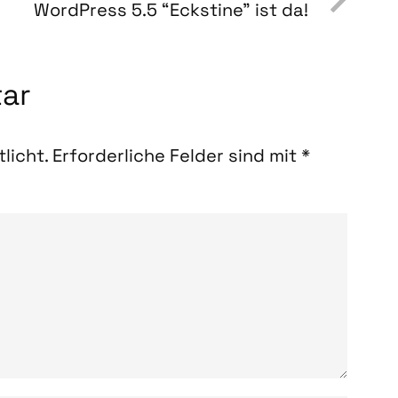
Word­Press 5.5 “Ecks­ti­ne” ist da!
tar
licht.
Erforderliche Felder sind mit
*