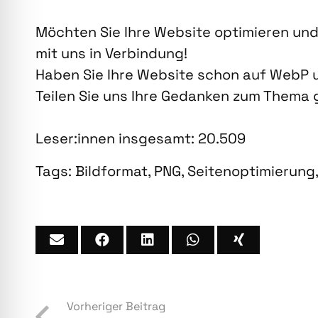
Möch­ten Sie Ihre Web­site opti­mie­ren und
mit uns in Ver­bin­dung!
Haben Sie Ihre Web­site schon auf WebP u
Tei­len Sie uns Ihre Gedan­ken zum The­ma g
Leser:innen ins­ge­samt:
20.509
Tags:
Bildformat
,
PNG
,
Seitenoptimierung
Vorheriger Beitrag