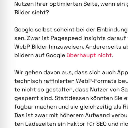
Nut­zen Ihrer opti­mier­ten Sei­te, wenn ein
Bil­der sieht?
Goog­le selbst scheint bei der Ein­bin­dun
sen. Zwar ist Page­speed Insights dar­auf tr
WebP Bil­der hin­zu­wei­sen. Ande­rer­seits
bil­dern auf Goog­le
über­haupt nicht
.
Wir gehen davon aus, dass sich auch Appl
tech­nisch raf­fi­nier­ten WebP-For­mats be
te nicht so gestal­ten, dass Nut­zer von Sa
ge­sperrt sind. Statt­des­sen könn­ten Sie e
füg­bar machen und sie gleich­zei­tig als R
Das ist zwar mit höhe­rem Auf­wand ver­bun
ten Lade­zei­ten ein Fak­tor für SEO und ni