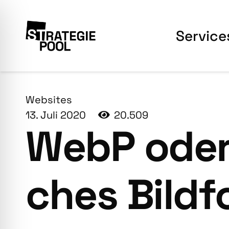
Ser­vice
Websites
13. Juli 2020
20.509
WebP oder
ches Bild­f