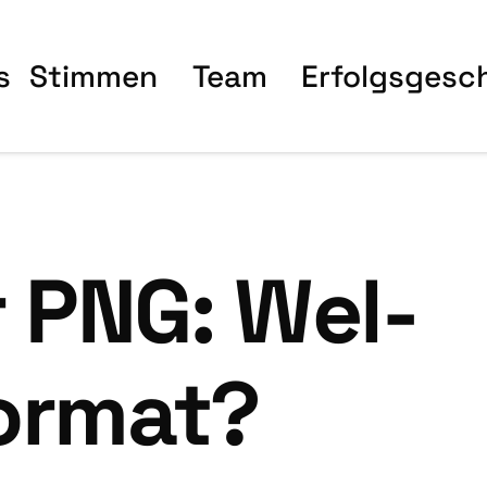
s
Stim­men
Team
Erfolgs­ge­sc
 PNG: Wel­
or­mat?