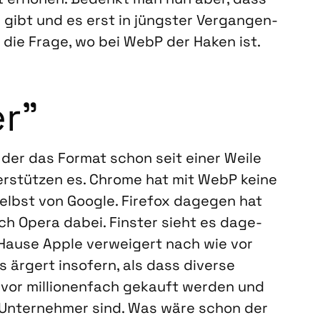
 gibt und es erst in jüngs­ter Ver­gan­gen­
ch die Fra­ge, wo bei WebP der Haken ist.
er”
er das For­mat schon seit einer Wei­le
r­stüt­zen es. Chro­me hat mit WebP kei­ne
elbst von Goog­le. Fire­fox dage­gen hat
 auch Ope­ra dabei. Fins­ter sieht es dage­
Hau­se Apple ver­wei­gert nach wie vor
as ärgert inso­fern, als dass diver­se
vor mil­lio­nen­fach gekauft wer­den und
ür Unter­neh­mer sind. Was wäre schon der