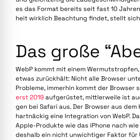
es das For­mat bereits seit fast 10 Jah­ren
heit wirk­lich Beach­tung fin­det, stellt si
Das gro­ße “Ab
WebP kommt mit einem Wer­muts­trop­fen, d
etwas zurück­hält: Nicht alle Brow­ser unte
Pro­ble­me, immer­hin kommt der Brow­ser s
erst 2019
auf­ge­rüs­tet, mitt­ler­wei­le ist
gen bei Safa­ri aus. Der Brow­ser aus dem 
hart­nä­ckig eine Inte­gra­ti­on von WebP. D
Apple-Pro­duk­te wie das iPho­ne nach wie 
des­halb ein nicht unwich­ti­ger Fak­tor f