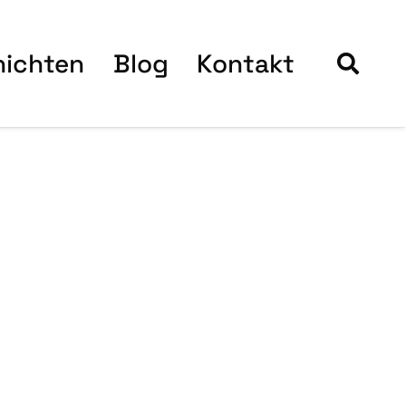
hich­ten
Blog
Kon­takt
Blog­bei­trä­
ge
18. Juli 2026
11. Juli 2026
Word­Press 7.0.2
Word­Press 7.0.1
Sicher­heits-
War­tungs-
Update ist da!
Update ist da!