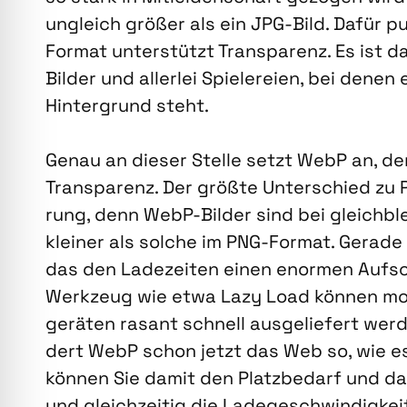
ungleich grö­ßer als ein JPG-Bild. Dafür pu
For­mat unter­stützt Trans­pa­renz. Es ist d
Bil­der und aller­lei Spie­le­rei­en, bei den
Hin­ter­grund steht.
Genau an die­ser Stel­le setzt WebP an, de
Trans­pa­renz. Der größ­te Unter­schied zu 
rung, denn WebP-Bil­der sind bei gleich­blei
klei­ner als sol­che im PNG-For­mat. Gera­de
das den Lade­zei­ten einen enor­men Auf­s
Werk­zeug wie etwa Lazy Load kön­nen mo
ge­rä­ten rasant schnell aus­ge­lie­fert wer­
dert WebP schon jetzt das Web so, wie es s
kön­nen Sie damit den Platz­be­darf und da
und gleich­zei­tig die Lade­ge­schwin­dig­