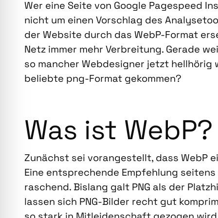
Wer eine Sei­te von Goog­le Page­speed In
nicht um einen Vor­schlag des Ana­ly­se­too
der Web­site durch das WebP-For­mat erset­
Netz immer mehr Ver­brei­tung. Gera­de we
so man­cher Web­de­si­gner jetzt hell­hö­rig
belieb­te png-For­mat gekom­men?
Was ist WebP?
Zunächst sei vor­an­ge­stellt, dass WebP e
Eine ent­spre­chen­de Emp­feh­lung sei­ten
ra­schend. Bis­lang galt PNG als der Platz­h
las­sen sich PNG-Bil­der recht gut kom­pri­m
so stark in Mit­lei­den­schaft gezo­gen wir