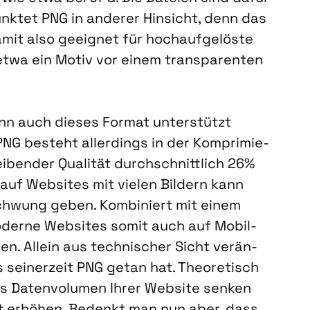
nk­tet PNG in ande­rer Hin­sicht, denn das
amit also geeig­net für hoch­auf­ge­lös­te
en etwa ein Motiv vor einem trans­pa­ren­ten
nn auch die­ses For­mat unter­stützt
PNG besteht aller­dings in der Kom­pri­mie­
­ben­der Qua­li­tät durch­schnitt­lich 26%
 auf Web­sites mit vie­len Bil­dern kann
chwung geben. Kom­bi­niert mit einem
der­ne Web­sites somit auch auf Mobil­
den. Allein aus tech­ni­scher Sicht ver­än­
ei­ner­zeit PNG getan hat. Theo­re­tisch
s Daten­vo­lu­men Ihrer Web­site sen­ken
keit erhö­hen. Bedenkt man nun aber, dass