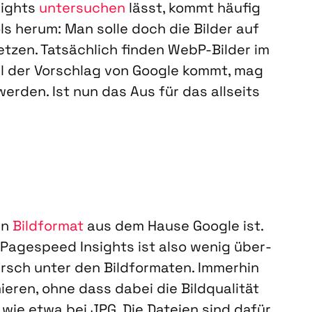
sights
unter­su­chen
lässt, kommt häu­fig
ls her­um: Man sol­le doch die Bil­der auf
zen. Tat­säch­lich fin­den WebP-Bil­der im
il der Vor­schlag von Goog­le kommt, mag
 wer­den. Ist nun das Aus für das all­seits
in
Bild­for­mat
aus dem Hau­se Goog­le ist.
s Page­speed Insights ist also wenig über­
irsch unter den Bild­for­ma­ten. Immer­hin
ie­ren, ohne dass dabei die Bild­qua­li­tät
d wie etwa bei JPG. Die Datei­en sind dafür