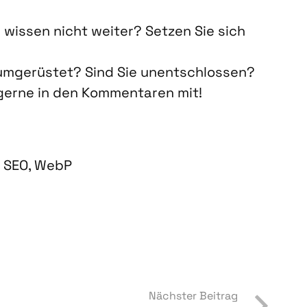
 wis­sen nicht wei­ter? Set­zen Sie sich
mge­rüs­tet? Sind Sie unent­schlos­sen?
er­ne in den Kom­men­ta­ren mit!
,
SEO
,
WebP
Nächster Beitrag