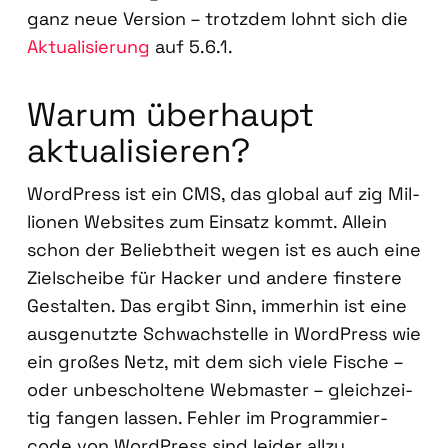
ganz neue Ver­si­on – trotz­dem lohnt sich die
Aktua­li­sie­rung
auf 5.6.1.
War­um über­haupt
aktua­li­sie­ren?
Word­Press ist ein CMS, das glo­bal auf zig Mil­
lio­nen Web­sites zum Ein­satz kommt. Allein
schon der Beliebt­heit wegen ist es auch eine
Ziel­schei­be für Hacker und ande­re fins­te­re
Gestal­ten. Das ergibt Sinn, immer­hin ist eine
aus­ge­nutz­te Schwach­stel­le in Word­Press wie
ein gro­ßes Netz, mit dem sich vie­le Fische –
oder unbe­schol­te­ne Web­mas­ter – gleich­zei­
tig fan­gen las­sen. Feh­ler im Pro­gram­mier­
code von Word­Press sind lei­der all­zu