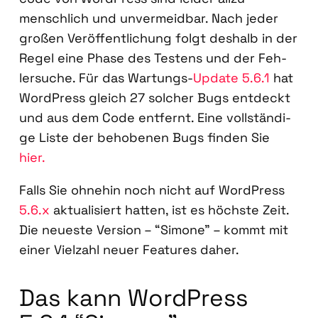
mensch­lich und unver­meid­bar. Nach jeder
gro­ßen Ver­öf­fent­li­chung folgt des­halb in der
Regel eine Pha­se des Tes­tens und der Feh­
ler­su­che. Für das War­tungs-
Update 5.6.1
hat
Word­Press gleich 27 sol­cher Bugs ent­deckt
und aus dem Code ent­fernt. Eine voll­stän­di­
ge Lis­te der beho­be­nen Bugs fin­den Sie
hier.
Falls Sie ohne­hin noch nicht auf Word­Press
5.6.x
aktua­li­siert hat­ten, ist es höchs­te Zeit.
Die neu­es­te Ver­si­on – “Simo­ne” – kommt mit
einer Viel­zahl neu­er Fea­tures daher.
Das kann Word­Press