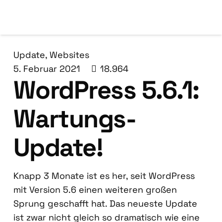
Update
,
Websites
5. Februar 2021
18.964
Word­Press 5.6.1:
War­tungs-
Update!
Knapp 3 Mona­te ist es her, seit Word­Press
mit Ver­si­on 5.6 einen wei­te­ren gro­ßen
Sprung geschafft hat. Das neu­es­te Update
ist zwar nicht gleich so dra­ma­tisch wie eine