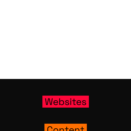
Web­sites
Con­tent