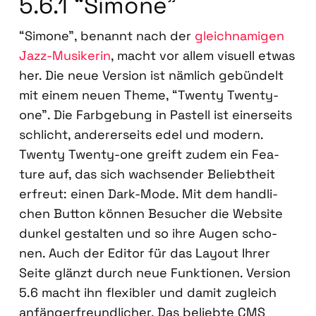
5.6.1 “Simo­ne”
“Simo­ne”, benannt nach der
gleich­na­mi­gen
Jazz-Musi­ke­rin
, macht vor allem visu­ell etwas
her. Die neue Ver­si­on ist näm­lich gebün­delt
mit einem neu­en The­me, “Twen­ty Twen­ty-
one”. Die Farb­ge­bung in Pas­tell ist einer­seits
schlicht, ande­rer­seits edel und modern.
Twen­ty Twen­ty-one greift zudem ein Fea­
ture auf, das sich wach­sen­der Beliebt­heit
erfreut: einen Dark-Mode. Mit dem hand­li­
chen But­ton kön­nen Besu­cher die Web­site
dun­kel gestal­ten und so ihre Augen scho­
nen. Auch der Edi­tor für das Lay­out Ihrer
Sei­te glänzt durch neue Funk­tio­nen. Ver­si­on
5.6 macht ihn fle­xi­bler und damit zugleich
anfän­ger­freund­li­cher. Das belieb­te CMS