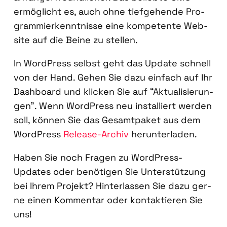
ermög­licht es, auch ohne tief­ge­hen­de Pro­
gram­mier­kennt­nis­se eine kom­pe­ten­te Web­
site auf die Bei­ne zu stel­len.
In Word­Press selbst geht das Update schnell
von der Hand. Gehen Sie dazu ein­fach auf Ihr
Dash­board und kli­cken Sie auf “Aktua­li­sie­run­
gen”. Wenn Word­Press neu instal­liert wer­den
soll, kön­nen Sie das Gesamt­pa­ket aus dem
Word­Press
Release-Archiv
her­un­ter­la­den.
Haben Sie noch Fra­gen zu Word­Press-
Updates oder benö­ti­gen Sie Unter­stüt­zung
bei Ihrem Pro­jekt? Hin­ter­las­sen Sie dazu ger­
ne einen Kom­men­tar oder kon­tak­tie­ren Sie
uns!