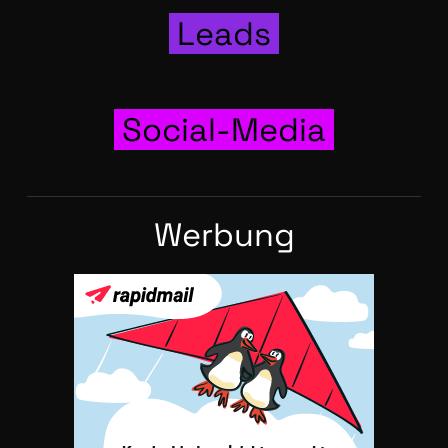
Leads
Social-Media
Wer­bung