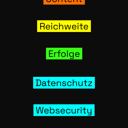
Reich­wei­te
Erfol­ge
Daten­schutz
Web­se­cu­ri­ty