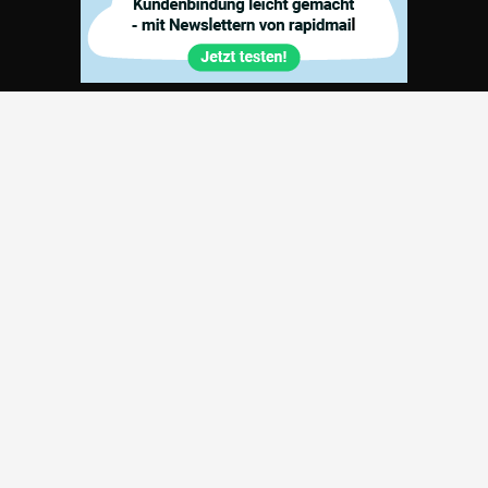
Part­ner
Kon­takt
info@strategiepool.de
04941-9801244
RSS Feed