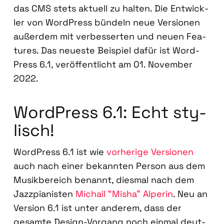
das CMS stets aktu­ell zu hal­ten. Die Ent­wick­
ler von Word­Press bün­deln neue Ver­sio­nen
außer­dem mit ver­bes­ser­ten und neu­en Fea­
tures. Das neu­es­te Bei­spiel dafür ist Word­
Press 6.1, ver­öf­fent­licht am 01. Novem­ber
2022.
Word­Press 6.1: Echt sty­
lisch!
Word­Press 6.1 ist wie
vor­he­ri­ge Ver­sio­nen
auch nach einer bekann­ten Per­son aus dem
Musik­be­reich benannt, dies­mal nach dem
Jazz­pia­nis­ten
Michail “Misha” Alpe­rin
. Neu an
Ver­si­on 6.1 ist unter ande­rem, dass der
gesam­te Design-Vor­gang noch ein­mal deut­