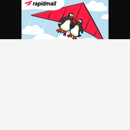
Part­ner
Kon­takt