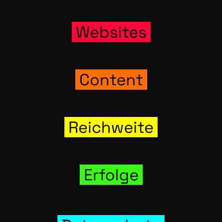
Web­sites
Con­tent
Reich­wei­te
Erfol­ge