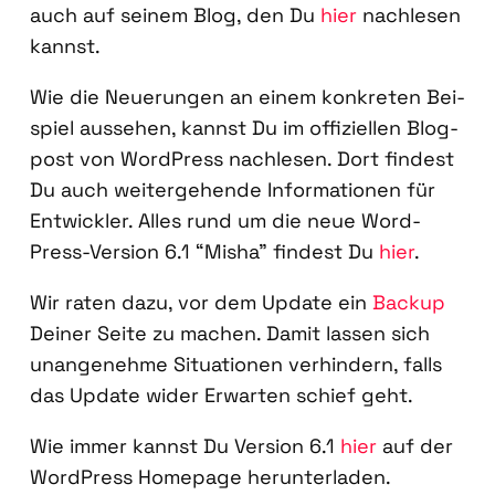
auch auf sei­nem Blog, den Du
hier
nach­le­sen
kannst.
Wie die Neue­run­gen an einem kon­kre­ten Bei­
spiel aus­se­hen, kannst Du im offi­zi­el­len Blog­
post von Word­Press nach­le­sen. Dort fin­dest
Du auch wei­ter­ge­hen­de Infor­ma­tio­nen für
Ent­wick­ler. Alles rund um die neue Word­
Press-Ver­si­on 6.1 “Misha” fin­dest Du
hier
.
Wir raten dazu, vor dem Update ein
Back­up
Dei­ner Sei­te zu machen. Damit las­sen sich
unan­ge­neh­me Situa­tio­nen ver­hin­dern, falls
das Update wider Erwar­ten schief geht.
Wie immer kannst Du Ver­si­on 6.1
hier
auf der
Word­Press Home­page her­un­ter­la­den.