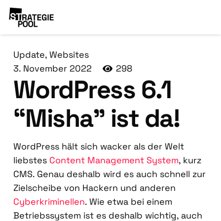
Update
,
Websites
3. November 2022
298
Word­Press 6.1
“Misha” ist da!
Word­Press hält sich wacker als der Welt
liebs­tes
Con­tent Manage­ment Sys­tem
, kurz
CMS. Genau des­halb wird es auch schnell zur
Ziel­schei­be von Hackern und ande­ren
Cyber­kri­mi­nel­len
. Wie etwa bei einem
Betriebs­sys­tem ist es des­halb wich­tig, auch