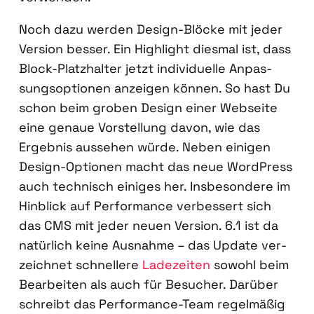
Noch dazu wer­den Design-Blö­cke mit jeder
Ver­si­on bes­ser. Ein High­light dies­mal ist, dass
Block-Platz­hal­ter jetzt indi­vi­du­el­le Anpas­
sungs­op­tio­nen anzei­gen kön­nen. So hast Du
schon beim gro­ben Design einer Web­sei­te
eine genaue Vor­stel­lung davon, wie das
Ergeb­nis aus­se­hen wür­de. Neben eini­gen
Design-Optio­nen macht das neue Word­Press
auch tech­nisch eini­ges her. Ins­be­son­de­re im
Hin­blick auf Per­for­mance ver­bes­sert sich
das CMS mit jeder neu­en Ver­si­on. 6.1 ist da
natür­lich kei­ne Aus­nah­me – das Update ver­
zeich­net schnel­le­re
Lade­zei­ten
sowohl beim
Bear­bei­ten als auch für Besu­cher. Dar­über
schreibt das Per­for­mance-Team regel­mä­ßig