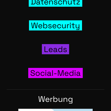
Daten­schutz
Web­se­cu­ri­ty
Leads
Social-Media
Wer­bung