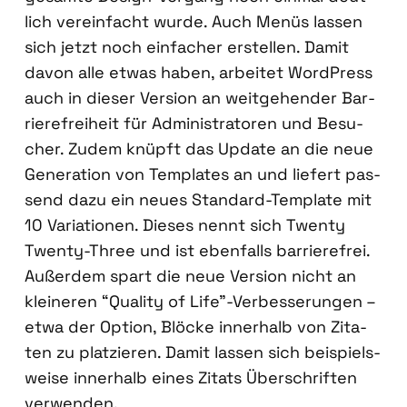
lich ver­ein­facht wur­de. Auch Menüs las­sen
sich jetzt noch ein­fa­cher erstel­len. Damit
davon alle etwas haben, arbei­tet Word­Press
auch in die­ser Ver­si­on an weit­ge­hen­der Bar­
rie­re­frei­heit für Admi­nis­tra­to­ren und Besu­
cher. Zudem knüpft das Update an die neue
Gene­ra­ti­on von Tem­pla­tes an und lie­fert pas­
send dazu ein neu­es Stan­dard-Tem­p­la­te mit
10 Varia­tio­nen. Die­ses nennt sich Twen­ty
Twen­ty-Three und ist eben­falls bar­rie­re­frei.
Außer­dem spart die neue Ver­si­on nicht an
klei­ne­ren “Qua­li­ty of Life”-Verbesserungen –
etwa der Opti­on, Blö­cke inner­halb von Zita­
ten zu plat­zie­ren. Damit las­sen sich bei­spiels­
wei­se inner­halb eines Zitats Über­schrif­ten
ver­wen­den.