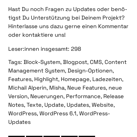
Hast Du noch Fra­gen zu Updates oder benö­
tigst Du Unter­stüt­zung bei Dei­nem Pro­jekt?
Hin­ter­las­se uns dazu ger­ne einen Kom­men­tar
oder kon­tak­tie­re uns!
Leser:innen ins­ge­samt:
298
Tags:
Block-System
,
Blogpost
,
CMS
,
Content
Management System
,
Design-Optionen
,
Features
,
Highlight
,
Homepage
,
Ladezeiten
,
Michail Alperin
,
Misha
,
Neue Features
,
neue
Version
,
Neuerungen
,
Performance
,
Release
Notes
,
Texte
,
Update
,
Updates
,
Website
,
WordPress
,
WordPress 6.1
,
WordPress-
Updates