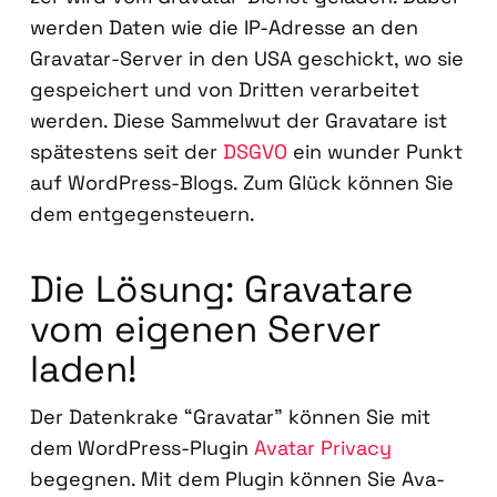
wer­den Daten wie die IP-Adres­se an den
Grava­tar-Ser­ver in den USA geschickt, wo sie
gespei­chert und von Drit­ten ver­ar­bei­tet
wer­den. Die­se Sam­mel­wut der Grava­tare ist
spä­tes­tens seit der
DSGVO
ein wun­der Punkt
auf Word­Press-Blogs. Zum Glück kön­nen Sie
dem ent­ge­gen­steu­ern.
Die Lösung: Grava­tare
vom eige­nen Ser­ver
laden!
Der Daten­kra­ke “Grava­tar” kön­nen Sie mit
dem Word­Press-Plug­in
Ava­tar Pri­va­cy
begeg­nen. Mit dem Plug­in kön­nen Sie Ava­