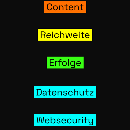
Con­tent
Reich­wei­te
Erfol­ge
Daten­schutz
Web­se­cu­ri­ty