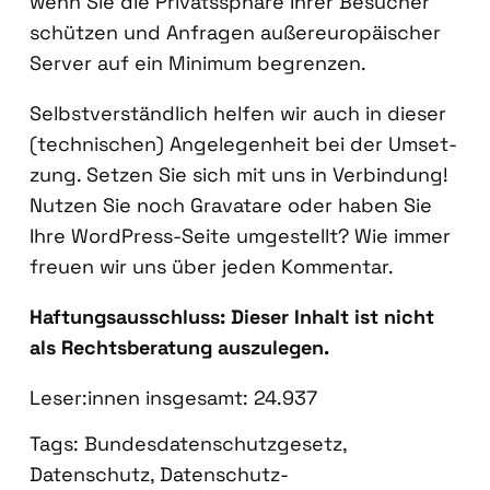
wenn Sie die Pri­vat­s­sphä­re Ihrer Besu­cher
schüt­zen und Anfra­gen außer­eu­ro­päi­scher
Ser­ver auf ein Mini­mum begren­zen.
Selbst­ver­ständ­lich hel­fen wir auch in die­ser
(tech­ni­schen) Ange­le­gen­heit bei der Umset­
zung. Set­zen Sie sich mit uns in Ver­bin­dung!
Nut­zen Sie noch Grava­tare oder haben Sie
Ihre Word­Press-Sei­te umge­stellt? Wie immer
freu­en wir uns über jeden Kom­men­tar.
Haf­tungs­aus­schluss: Die­ser Inhalt ist nicht
als Rechts­be­ra­tung aus­zu­le­gen.
Leser:innen ins­ge­samt:
24.937
Tags:
Bundesdatenschutzgesetz
,
Datenschutz
,
Datenschutz-