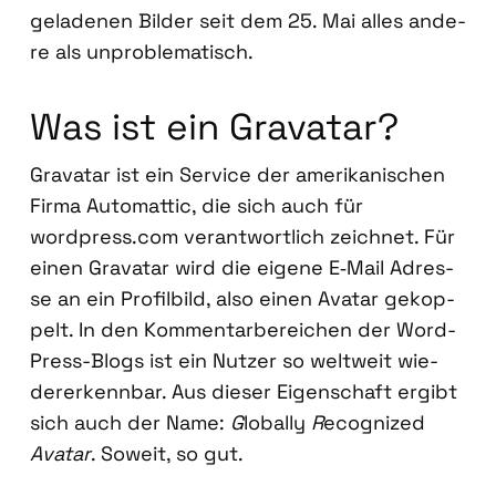
gela­de­nen Bil­der seit dem 25. Mai alles ande­
re als unpro­ble­ma­tisch.
Was ist ein Grava­tar?
Grava­tar ist ein Ser­vice der ame­ri­ka­ni­schen
Fir­ma Auto­mat­tic, die sich auch für
wordpress.com ver­ant­wort­lich zeich­net. Für
einen Grava­tar wird die eige­ne E‑Mail Adres­
se an ein Pro­fil­bild, also einen Ava­tar gekop­
pelt. In den Kom­men­tar­be­rei­chen der Word­
Press-Blogs ist ein Nut­zer so welt­weit wie­
der­erkenn­bar. Aus die­ser Eigen­schaft ergibt
sich auch der Name:
G
lobal­ly
R
eco­gni­zed
Ava­tar
. Soweit, so gut.