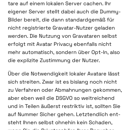
tare auf einem loka­len Ser­ver cachen. Ihr
eige­ner Ser­ver stellt dabei auch die Dum­my-
Bil­der bereit, die dann stan­dard­ge­mäß für
nicht regis­trier­te Grava­tar-Nut­zer gela­den
wer­den. Die Nut­zung von Grava­ta­ren selbst
erfolgt mit Ava­tar Pri­va­cy eben­falls nicht
mehr auto­ma­tisch, son­dern über Opt-In, also
die expli­zi­te Zustim­mung der Nut­zer.
Über die Not­wen­dig­keit loka­ler Ava­tare lässt
sich strei­ten. Zwar ist es bis­lang noch nicht
zu Ver­fah­ren oder Abmah­nun­gen gekom­men,
aber eben weil die DSGVO so weit­rei­chend
und in Tei­len äußerst restrik­tiv ist, soll­ten Sie
auf Num­mer Sicher gehen. Letzt­end­lich ent­
steht Ihnen selbst ohne­hin kein Scha­den,