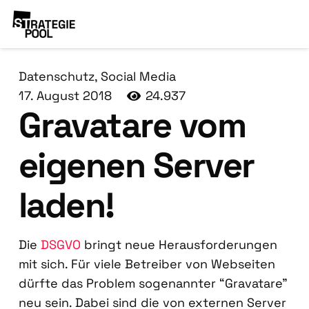
Datenschutz
,
Social Media
17. August 2018
24.937
Grava­tare vom
eige­nen Ser­ver
laden!
Die
DSGVO
bringt neue Her­aus­for­de­run­gen
mit sich. Für vie­le Betrei­ber von Web­sei­ten
dürf­te das Pro­blem soge­nann­ter “Grava­tare”
neu sein. Dabei sind die von exter­nen Ser­ver