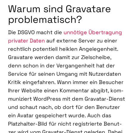
War­um sind Grava­tare
pro­ble­ma­tisch?
Die DSGVO macht die
unnö­ti­ge Über­tra­gung
pri­va­ter Daten
auf exter­ne Ser­ver zu einer
recht­lich poten­ti­ell heik­len Ange­le­gen­heit.
Grava­tare wer­den damit zur Ziel­schei­be,
denn schon in der Ver­gan­gen­heit hat der
Ser­vice für sei­nen Umgang mit Nut­zer­da­ten
Kri­tik ein­ge­fah­ren. Wann immer ein Besu­cher
Ihrer Web­site einen Kom­men­tar abgibt, kom­
mu­ni­ziert Word­Press mit dem Grava­tar-Dienst
und schaut nach, ob dort für den Benut­zer
ein Ava­tar gespei­chert wur­de. Auch das
Platz­hal­ter-Bild für nicht regis­trier­te Benut­
zer wird vom Grava­tar-Dienst gela­den. Dabei