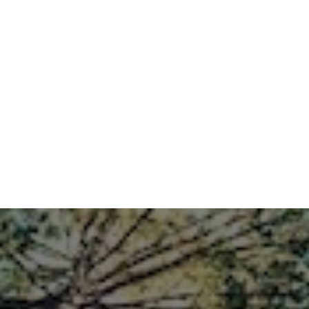
25. Juni 2026
Wann und wie müs­sen KI-Inhal­te gekenn­
zeich­net wer­den?