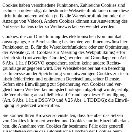
Coo­kies haben ver­schie­de­ne Funk­tio­nen. Zahl­rei­che Coo­kies sind
tech­nisch not­wen­dig, da bestimm­te Web­sei­ten­funk­tio­nen ohne die­se
nicht funk­tio­nie­ren wür­den (z. B. die Waren­korb­funk­ti­on oder die
Anzei­ge von Vide­os). Ande­re Coo­kies kön­nen zur Aus­wer­tung des
Nut­zer­ver­hal­tens oder zu Wer­be­zwe­cken ver­wen­det wer­den.
Coo­kies, die zur Durch­füh­rung des elek­tro­ni­schen Kom­mu­ni­ka­ti­
ons­vor­gangs, zur Bereit­stel­lung bestimm­ter, von Ihnen erwünsch­ter
Funk­tio­nen (z. B. für die Waren­korb­funk­ti­on) oder zur Opti­mie­rung
der Web­site (z. B. Coo­kies zur Mes­sung des Web­pu­bli­kums) erfor­
der­lich sind (not­wen­di­ge Coo­kies), wer­den auf Grund­la­ge von Art.
6 Abs. 1 lit. f DSGVO gespei­chert, sofern kei­ne ande­re Rechts­
grund­la­ge ange­ge­ben wird. Der Web­site­be­trei­ber hat ein berech­tig­
tes Inter­es­se an der Spei­che­rung von not­wen­di­gen Coo­kies zur tech­
nisch feh­ler­frei­en und opti­mier­ten Bereit­stel­lung sei­ner Diens­te.
Sofern eine Ein­wil­li­gung zur Spei­che­rung von Coo­kies und ver­
gleich­ba­ren Wie­der­erken­nungs­tech­no­lo­gien abge­fragt wur­de, erfolgt
die Ver­ar­bei­tung aus­schließ­lich auf Grund­la­ge die­ser Ein­wil­li­gung
(Art. 6 Abs. 1 lit. a DSGVO und § 25 Abs. 1 TDDDG); die Ein­wil­
li­gung ist jeder­zeit wider­ruf­bar.
Sie kön­nen Ihren Brow­ser so ein­stel­len, dass Sie über das Set­zen
von Coo­kies infor­miert wer­den und Coo­kies nur im Ein­zel­fall erlau­
ben, die Annah­me von Coo­kies für bestimm­te Fäl­le oder gene­rell
aus­schlie­ßen sowie das auto­ma­ti­sche Löschen der Coo­kies beim