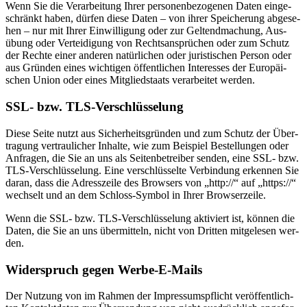
Wenn Sie die Ver­ar­bei­tung Ihrer per­so­nen­be­zo­ge­nen Daten ein­ge­
schränkt haben, dür­fen die­se Daten – von ihrer Spei­che­rung abge­se­
hen – nur mit Ihrer Ein­wil­li­gung oder zur Gel­tend­ma­chung, Aus­
übung oder Ver­tei­di­gung von Rechts­an­sprü­chen oder zum Schutz
der Rech­te einer ande­ren natür­li­chen oder juris­ti­schen Per­son oder
aus Grün­den eines wich­ti­gen öffent­li­chen Inter­es­ses der Euro­päi­
schen Uni­on oder eines Mit­glied­staats ver­ar­bei­tet wer­den.
SSL- bzw. TLS-Ver­schlüs­se­lung
Die­se Sei­te nutzt aus Sicher­heits­grün­den und zum Schutz der Über­
tra­gung ver­trau­li­cher Inhal­te, wie zum Bei­spiel Bestel­lun­gen oder
Anfra­gen, die Sie an uns als Sei­ten­be­trei­ber sen­den, eine SSL- bzw.
TLS-Ver­schlüs­se­lung. Eine ver­schlüs­sel­te Ver­bin­dung erken­nen Sie
dar­an, dass die Adress­zei­le des Brow­sers von „http://“ auf „https://“
wech­selt und an dem Schloss-Sym­bol in Ihrer Brow­ser­zei­le.
Wenn die SSL- bzw. TLS-Ver­schlüs­se­lung akti­viert ist, kön­nen die
Daten, die Sie an uns über­mit­teln, nicht von Drit­ten mit­ge­le­sen wer­
den.
Wider­spruch gegen Wer­be-E-Mails
Der Nut­zung von im Rah­men der Impres­sums­pflicht ver­öf­fent­lich­