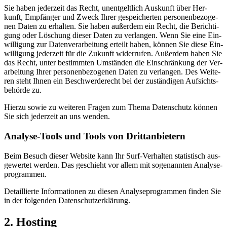
Sie haben jeder­zeit das Recht, unent­gelt­lich Aus­kunft über Her­
kunft, Emp­fän­ger und Zweck Ihrer gespei­cher­ten per­so­nen­be­zo­ge­
nen Daten zu erhal­ten. Sie haben außer­dem ein Recht, die Berich­ti­
gung oder Löschung die­ser Daten zu ver­lan­gen. Wenn Sie eine Ein­
wil­li­gung zur Daten­ver­ar­bei­tung erteilt haben, kön­nen Sie die­se Ein­
wil­li­gung jeder­zeit für die Zukunft wider­ru­fen. Außer­dem haben Sie
das Recht, unter bestimm­ten Umstän­den die Ein­schrän­kung der Ver­
ar­bei­tung Ihrer per­so­nen­be­zo­ge­nen Daten zu ver­lan­gen. Des Wei­te­
ren steht Ihnen ein Beschwer­de­recht bei der zustän­di­gen Auf­sichts­
be­hör­de zu.
Hier­zu sowie zu wei­te­ren Fra­gen zum The­ma Daten­schutz kön­nen
Sie sich jeder­zeit an uns wen­den.
Ana­ly­se-Tools und Tools von Dritt­anbietern
Beim Besuch die­ser Web­site kann Ihr Surf-Ver­hal­ten sta­tis­tisch aus­
ge­wer­tet wer­den. Das geschieht vor allem mit soge­nann­ten Ana­ly­se­
pro­gram­men.
Detail­lier­te Infor­ma­tio­nen zu die­sen Ana­ly­se­pro­gram­men fin­den Sie
in der fol­gen­den Daten­schutz­er­klä­rung.
2. Hos­ting