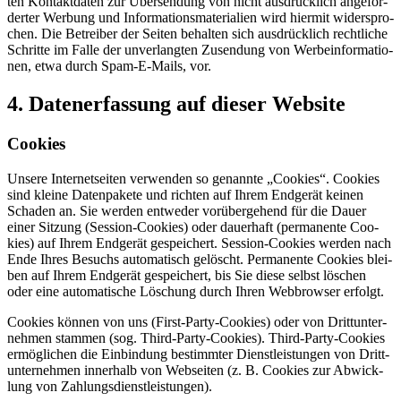
ten Kon­takt­da­ten zur Über­sen­dung von nicht aus­drück­lich ange­for­
der­ter Wer­bung und Infor­ma­ti­ons­ma­te­ria­li­en wird hier­mit wider­spro­
chen. Die Betrei­ber der Sei­ten behal­ten sich aus­drück­lich recht­li­che
Schrit­te im Fal­le der unver­lang­ten Zusen­dung von Wer­be­infor­ma­tio­
nen, etwa durch Spam-E-Mails, vor.
4. Daten­er­fas­sung auf die­ser Web­site
Coo­kies
Unse­re Inter­net­sei­ten ver­wen­den so genann­te „Coo­kies“. Coo­kies
sind klei­ne Daten­pa­ke­te und rich­ten auf Ihrem End­ge­rät kei­nen
Scha­den an. Sie wer­den ent­we­der vor­über­ge­hend für die Dau­er
einer Sit­zung (Ses­si­on-Coo­kies) oder dau­er­haft (per­ma­nen­te Coo­
kies) auf Ihrem End­ge­rät gespei­chert. Ses­si­on-Coo­kies wer­den nach
Ende Ihres Besuchs auto­ma­tisch gelöscht. Per­ma­nen­te Coo­kies blei­
ben auf Ihrem End­ge­rät gespei­chert, bis Sie die­se selbst löschen
oder eine auto­ma­ti­sche Löschung durch Ihren Web­brow­ser erfolgt.
Coo­kies kön­nen von uns (First-Par­ty-Coo­kies) oder von Dritt­un­ter­
neh­men stam­men (sog. Third-Par­ty-Coo­kies). Third-Par­ty-Coo­kies
ermög­li­chen die Ein­bin­dung bestimm­ter Dienst­leis­tun­gen von Dritt­
un­ter­neh­men inner­halb von Web­sei­ten (z. B. Coo­kies zur Abwick­
lung von Zah­lungs­dienst­leis­tun­gen).