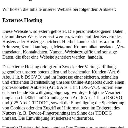
Wir hos­ten die Inhal­te unse­rer Web­site bei fol­gen­dem Anbie­ter:
Exter­nes Hos­ting
Die­se Web­site wird extern gehos­tet. Die per­so­nen­be­zo­ge­nen Daten,
die auf die­ser Web­site erfasst wer­den, wer­den auf den Ser­vern des
Hos­ters / der Hos­ter gespei­chert. Hier­bei kann es sich v. a. um IP-
Adres­sen, Kon­takt­an­fra­gen, Meta- und Kom­mu­ni­ka­ti­ons­da­ten, Ver­
trags­da­ten, Kon­takt­da­ten, Namen, Web­site­zu­grif­fe und sons­ti­ge
Daten, die über eine Web­site gene­riert wer­den, han­deln.
Das exter­ne Hos­ting erfolgt zum Zwe­cke der Ver­trags­er­fül­lung
gegen­über unse­ren poten­zi­el­len und bestehen­den Kun­den (Art. 6
Abs. 1 lit. b DSGVO) und im Inter­es­se einer siche­ren, schnel­len
und effi­zi­en­ten Bereit­stel­lung unse­res Online-Ange­bots durch einen
pro­fes­sio­nel­len Anbie­ter (Art. 6 Abs. 1 lit. f DSGVO). Sofern eine
ent­spre­chen­de Ein­wil­li­gung abge­fragt wur­de, erfolgt die Ver­ar­bei­
tung aus­schließ­lich auf Grund­la­ge von Art. 6 Abs. 1 lit. a DSGVO
und § 25 Abs. 1 TDDDG, soweit die Ein­wil­li­gung die Spei­che­rung
von Coo­kies oder den Zugriff auf Infor­ma­tio­nen im End­ge­rät des
Nut­zers (z. B. Device-Fin­ger­prin­ting) im Sin­ne des TDDDG
umfasst. Die Ein­wil­li­gung ist jeder­zeit wider­ruf­bar.
Unser(e) Hos­ter wird bzw. wer­den Ihre Daten nur inso­weit ver­ar­bei­