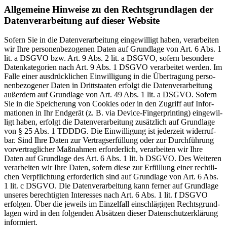
All­ge­mei­ne Hin­wei­se zu den Rechts­grund­la­gen der
Daten­ver­ar­bei­tung auf die­ser Web­site
Sofern Sie in die Daten­ver­ar­bei­tung ein­ge­wil­ligt haben, ver­ar­bei­ten
wir Ihre per­so­nen­be­zo­ge­nen Daten auf Grund­la­ge von Art. 6 Abs. 1
lit. a DSGVO bzw. Art. 9 Abs. 2 lit. a DSGVO, sofern beson­de­re
Daten­ka­te­go­rien nach Art. 9 Abs. 1 DSGVO ver­ar­bei­tet wer­den. Im
Fal­le einer aus­drück­li­chen Ein­wil­li­gung in die Über­tra­gung per­so­
nen­be­zo­ge­ner Daten in Dritt­staa­ten erfolgt die Daten­ver­ar­bei­tung
außer­dem auf Grund­la­ge von Art. 49 Abs. 1 lit. a DSGVO. Sofern
Sie in die Spei­che­rung von Coo­kies oder in den Zugriff auf Infor­
ma­tio­nen in Ihr End­ge­rät (z. B. via Device-Fin­ger­prin­ting) ein­ge­wil­
ligt haben, erfolgt die Daten­ver­ar­bei­tung zusätz­lich auf Grund­la­ge
von § 25 Abs. 1 TDDDG. Die Ein­wil­li­gung ist jeder­zeit wider­ruf­
bar. Sind Ihre Daten zur Ver­trags­er­fül­lung oder zur Durch­füh­rung
vor­ver­trag­li­cher Maß­nah­men erfor­der­lich, ver­ar­bei­ten wir Ihre
Daten auf Grund­la­ge des Art. 6 Abs. 1 lit. b DSGVO. Des Wei­te­ren
ver­ar­bei­ten wir Ihre Daten, sofern die­se zur Erfül­lung einer recht­li­
chen Ver­pflich­tung erfor­der­lich sind auf Grund­la­ge von Art. 6 Abs.
1 lit. c DSGVO. Die Daten­ver­ar­bei­tung kann fer­ner auf Grund­la­ge
unse­res berech­tig­ten Inter­es­ses nach Art. 6 Abs. 1 lit. f DSGVO
erfol­gen. Über die jeweils im Ein­zel­fall ein­schlä­gi­gen Rechts­grund­
la­gen wird in den fol­gen­den Absät­zen die­ser Daten­schutz­er­klä­rung
infor­miert.