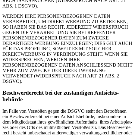
RECHTSANSPRÜCHEN (WIDERSPRUCH NACH ART. 21
ABS. 1 DSGVO).
WERDEN IHRE PERSONENBEZOGENEN DATEN
VERARBEITET, UM DIREKTWERBUNG ZU BETREIBEN,
SO HABEN SIE DAS RECHT, JEDERZEIT WIDERSPRUCH
GEGEN DIE VERARBEITUNG SIE BETREFFENDER
PERSONENBEZOGENER DATEN ZUM ZWECKE
DERARTIGER WERBUNG EINZULEGEN; DIES GILT AUCH
FÜR DAS PROFILING, SOWEIT ES MIT SOLCHER
DIREKTWERBUNG IN VERBINDUNG STEHT. WENN SIE
WIDERSPRECHEN, WERDEN IHRE
PERSONENBEZOGENEN DATEN ANSCHLIESSEND NICHT
MEHR ZUM ZWECKE DER DIREKTWERBUNG
VERWENDET (WIDERSPRUCH NACH ART. 21 ABS. 2
DSGVO).
Beschwerde­recht bei der zustän­di­gen Aufsichts­
behörde
Im Fal­le von Ver­stö­ßen gegen die DSGVO steht den Betrof­fe­nen
ein Beschwer­de­recht bei einer Auf­sichts­be­hör­de, ins­be­son­de­re in
dem Mit­glied­staat ihres gewöhn­li­chen Auf­ent­halts, ihres Arbeits­plat­
zes oder des Orts des mut­maß­li­chen Ver­sto­ßes zu. Das Beschwer­de­
recht besteht unbe­scha­det ander­wei­ti­ger ver­wal­tungs­recht­li­cher oder