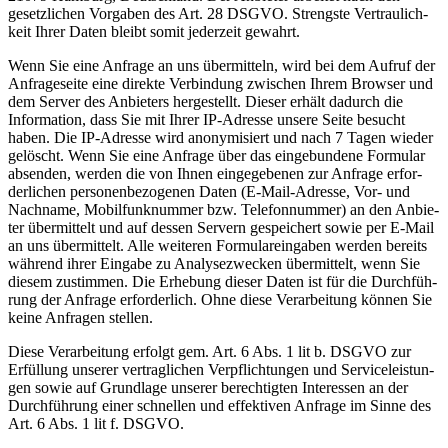
gesetz­li­chen Vor­ga­ben des Art. 28 DSGVO. Strengs­te Ver­trau­lich­
keit Ihrer Daten bleibt somit jeder­zeit gewahrt.
Wenn Sie eine Anfra­ge an uns über­mit­teln, wird bei dem Auf­ruf der
Anfra­ge­sei­te eine direk­te Ver­bin­dung zwi­schen Ihrem Brow­ser und
dem Ser­ver des Anbie­ters her­ge­stellt. Die­ser erhält dadurch die
Infor­ma­ti­on, dass Sie mit Ihrer IP-Adres­se unse­re Sei­te besucht
haben. Die IP-Adres­se wird anony­mi­siert und nach 7 Tagen wie­der
gelöscht. Wenn Sie eine Anfra­ge über das ein­ge­bun­de­ne For­mu­lar
absen­den, wer­den die von Ihnen ein­ge­ge­be­nen zur Anfra­ge erfor­
der­li­chen per­so­nen­be­zo­ge­nen Daten (E‑Mail-Adres­se, Vor- und
Nach­na­me, Mobil­funk­num­mer bzw. Tele­fon­num­mer) an den Anbie­
ter über­mit­telt und auf des­sen Ser­vern gespei­chert sowie per E‑Mail
an uns über­mit­telt. Alle wei­te­ren For­mu­lar­ein­ga­ben wer­den bereits
wäh­rend ihrer Ein­ga­be zu Ana­ly­se­zwe­cken über­mit­telt, wenn Sie
die­sem zustim­men. Die Erhe­bung die­ser Daten ist für die Durch­füh­
rung der Anfra­ge erfor­der­lich. Ohne die­se Ver­ar­bei­tung kön­nen Sie
kei­ne Anfra­gen stel­len.
Die­se Ver­ar­bei­tung erfolgt gem. Art. 6 Abs. 1 lit b. DSGVO zur
Erfül­lung unse­rer ver­trag­li­chen Ver­pflich­tun­gen und Ser­vice­leis­tun­
gen sowie auf Grund­la­ge unse­rer berech­tig­ten Inter­es­sen an der
Durch­füh­rung einer schnel­len und effek­ti­ven Anfra­ge im Sin­ne des
Art. 6 Abs. 1 lit f. DSGVO.