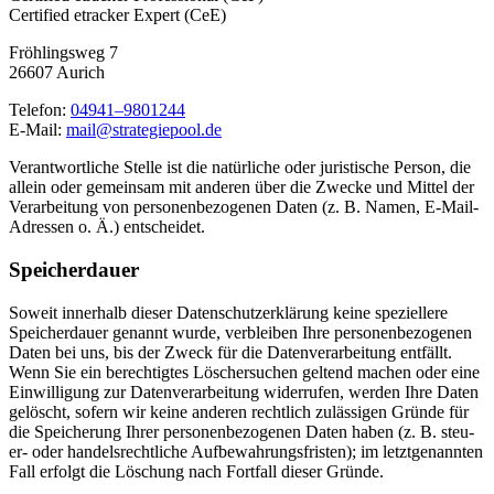
Cer­ti­fied etra­cker Expert (CeE)
Fröh­lings­weg 7
26607 Aurich
Tele­fon:
04941–9801244
E‑Mail:
mail@strategiepool.de
Ver­ant­wort­li­che Stel­le ist die natür­li­che oder juris­ti­sche Per­son, die
allein oder gemein­sam mit ande­ren über die Zwe­cke und Mit­tel der
Ver­ar­bei­tung von per­so­nen­be­zo­ge­nen Daten (z. B. Namen, E‑Mail-
Adres­sen o. Ä.) ent­schei­det.
Spei­cher­dau­er
Soweit inner­halb die­ser Daten­schutz­er­klä­rung kei­ne spe­zi­el­le­re
Spei­cher­dau­er genannt wur­de, ver­blei­ben Ihre per­so­nen­be­zo­ge­nen
Daten bei uns, bis der Zweck für die Daten­ver­ar­bei­tung ent­fällt.
Wenn Sie ein berech­tig­tes Löscher­su­chen gel­tend machen oder eine
Ein­wil­li­gung zur Daten­ver­ar­bei­tung wider­ru­fen, wer­den Ihre Daten
gelöscht, sofern wir kei­ne ande­ren recht­lich zuläs­si­gen Grün­de für
die Spei­che­rung Ihrer per­so­nen­be­zo­ge­nen Daten haben (z. B. steu­
er- oder han­dels­recht­li­che Auf­be­wah­rungs­fris­ten); im letzt­ge­nann­ten
Fall erfolgt die Löschung nach Fort­fall die­ser Grün­de.