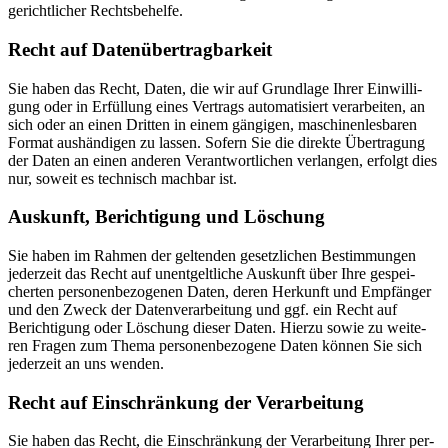
gericht­li­cher Rechts­be­hel­fe.
Recht auf Daten­übertrag­barkeit
Sie haben das Recht, Daten, die wir auf Grund­la­ge Ihrer Ein­wil­li­
gung oder in Erfül­lung eines Ver­trags auto­ma­ti­siert ver­ar­bei­ten, an
sich oder an einen Drit­ten in einem gän­gi­gen, maschi­nen­les­ba­ren
For­mat aus­hän­di­gen zu las­sen. Sofern Sie die direk­te Über­tra­gung
der Daten an einen ande­ren Ver­ant­wort­li­chen ver­lan­gen, erfolgt dies
nur, soweit es tech­nisch mach­bar ist.
Aus­kunft, Berich­ti­gung und Löschung
Sie haben im Rah­men der gel­ten­den gesetz­li­chen Bestim­mun­gen
jeder­zeit das Recht auf unent­gelt­li­che Aus­kunft über Ihre gespei­
cher­ten per­so­nen­be­zo­ge­nen Daten, deren Her­kunft und Emp­fän­ger
und den Zweck der Daten­ver­ar­bei­tung und ggf. ein Recht auf
Berich­ti­gung oder Löschung die­ser Daten. Hier­zu sowie zu wei­te­
ren Fra­gen zum The­ma per­so­nen­be­zo­ge­ne Daten kön­nen Sie sich
jeder­zeit an uns wen­den.
Recht auf Ein­schrän­kung der Ver­ar­bei­tung
Sie haben das Recht, die Ein­schrän­kung der Ver­ar­bei­tung Ihrer per­