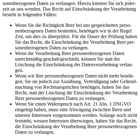
so­nen­be­zo­ge­nen Daten zu ver­lan­gen. Hier­zu kön­nen Sie sich jeder­
zeit an uns wen­den. Das Recht auf Ein­schrän­kung der Ver­ar­bei­tung
besteht in fol­gen­den Fäl­len:
Wenn Sie die Rich­tig­keit Ihrer bei uns gespei­cher­ten per­so­
nen­be­zo­ge­nen Daten bestrei­ten, benö­ti­gen wir in der Regel
Zeit, um dies zu über­prü­fen. Für die Dau­er der Prü­fung haben
Sie das Recht, die Ein­schrän­kung der Ver­ar­bei­tung Ihrer per­
so­nen­be­zo­ge­nen Daten zu ver­lan­gen.
Wenn die Ver­ar­bei­tung Ihrer per­so­nen­be­zo­ge­nen Daten
unrecht­mä­ßig geschah/geschieht, kön­nen Sie statt der
Löschung die Ein­schrän­kung der Daten­ver­ar­bei­tung ver­lan­
gen.
Wenn wir Ihre per­so­nen­be­zo­ge­nen Daten nicht mehr benö­ti­
gen, Sie sie jedoch zur Aus­übung, Ver­tei­di­gung oder Gel­tend­
ma­chung von Rechts­an­sprü­chen benö­ti­gen, haben Sie das
Recht, statt der Löschung die Ein­schrän­kung der Ver­ar­bei­tung
Ihrer per­so­nen­be­zo­ge­nen Daten zu ver­lan­gen.
Wenn Sie einen Wider­spruch nach Art. 21 Abs. 1 DSGVO
ein­ge­legt haben, muss eine Abwä­gung zwi­schen Ihren und
unse­ren Inter­es­sen vor­ge­nom­men wer­den. Solan­ge noch nicht
fest­steht, wes­sen Inter­es­sen über­wie­gen, haben Sie das Recht,
die Ein­schrän­kung der Ver­ar­bei­tung Ihrer per­so­nen­be­zo­ge­nen
Daten zu ver­lan­gen.