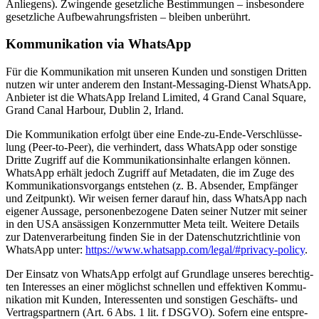
Anlie­gens). Zwin­gen­de gesetz­li­che Bestim­mun­gen – ins­be­son­de­re
gesetz­li­che Auf­be­wah­rungs­fris­ten – blei­ben unbe­rührt.
Kom­mu­ni­ka­ti­on via Whats­App
Für die Kom­mu­ni­ka­ti­on mit unse­ren Kun­den und sons­ti­gen Drit­ten
nut­zen wir unter ande­rem den Instant-Mes­sa­ging-Dienst Whats­App.
Anbie­ter ist die Whats­App Ire­land Limi­t­ed, 4 Grand Canal Squa­re,
Grand Canal Har­bour, Dub­lin 2, Irland.
Die Kom­mu­ni­ka­ti­on erfolgt über eine Ende-zu-Ende-Ver­schlüs­se­
lung (Peer-to-Peer), die ver­hin­dert, dass Whats­App oder sons­ti­ge
Drit­te Zugriff auf die Kom­mu­ni­ka­ti­ons­in­hal­te erlan­gen kön­nen.
Whats­App erhält jedoch Zugriff auf Meta­da­ten, die im Zuge des
Kom­mu­ni­ka­ti­ons­vor­gangs ent­ste­hen (z. B. Absen­der, Emp­fän­ger
und Zeit­punkt). Wir wei­sen fer­ner dar­auf hin, dass Whats­App nach
eige­ner Aus­sa­ge, per­so­nen­be­zo­ge­ne Daten sei­ner Nut­zer mit sei­ner
in den USA ansäs­si­gen Kon­zern­mut­ter Meta teilt. Wei­te­re Details
zur Daten­ver­ar­bei­tung fin­den Sie in der Daten­schutz­richt­li­nie von
Whats­App unter:
https://www.whatsapp.com/legal/#privacy-policy
.
Der Ein­satz von Whats­App erfolgt auf Grund­la­ge unse­res berech­tig­
ten Inter­es­ses an einer mög­lichst schnel­len und effek­ti­ven Kom­mu­
ni­ka­ti­on mit Kun­den, Inter­es­sen­ten und sons­ti­gen Geschäfts- und
Ver­trags­part­nern (Art. 6 Abs. 1 lit. f DSGVO). Sofern eine ent­spre­