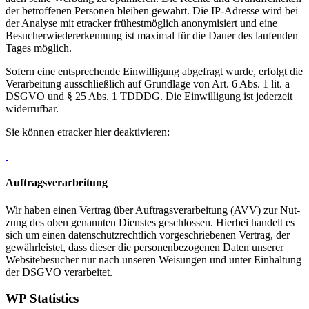
der betrof­fe­nen Per­so­nen blei­ben gewahrt. Die IP-Adres­se wird bei
der Ana­ly­se mit etra­cker frü­hest­mög­lich anony­mi­siert und eine
Besu­cher­wie­der­erken­nung ist maxi­mal für die Dau­er des lau­fen­den
Tages mög­lich.
Sofern eine ent­spre­chen­de Ein­wil­li­gung abge­fragt wur­de, erfolgt die
Ver­ar­bei­tung aus­schließ­lich auf Grund­la­ge von Art. 6 Abs. 1 lit. a
DSGVO und § 25 Abs. 1 TDDDG. Die Ein­wil­li­gung ist jeder­zeit
wider­ruf­bar.
Sie kön­nen etra­cker hier deak­ti­vie­ren:
Auf­trags­ver­ar­bei­tung
Wir haben einen Ver­trag über Auf­trags­ver­ar­bei­tung (AVV) zur Nut­
zung des oben genann­ten Diens­tes geschlos­sen. Hier­bei han­delt es
sich um einen daten­schutz­recht­lich vor­ge­schrie­be­nen Ver­trag, der
gewähr­leis­tet, dass die­ser die per­so­nen­be­zo­ge­nen Daten unse­rer
Web­site­be­su­cher nur nach unse­ren Wei­sun­gen und unter Ein­hal­tung
der DSGVO ver­ar­bei­tet.
WP Sta­tis­tics