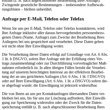
ent­fällt (z. B. nach abge­schlos­se­ner Bear­bei­tung Ihrer Anfra­ge).
Zwin­gen­de gesetz­li­che Bestim­mun­gen – ins­be­son­de­re Auf­be­wah­
rungs­fris­ten – blei­ben unbe­rührt.
Anfra­ge per E‑Mail, Tele­fon oder Tele­fax
Wenn Sie uns per E‑Mail, Tele­fon oder Tele­fax kon­tak­tie­ren, wird
Ihre Anfra­ge inklu­si­ve aller dar­aus her­vor­ge­hen­den per­so­nen­be­zo­
ge­nen Daten (Name, Anfra­ge) zum Zwe­cke der Bear­bei­tung Ihres
Anlie­gens bei uns gespei­chert und ver­ar­bei­tet. Die­se Daten geben
wir nicht ohne Ihre Ein­wil­li­gung wei­ter.
Die Ver­ar­bei­tung die­ser Daten erfolgt auf Grund­la­ge von Art. 6 Abs.
1 lit. b DSGVO, sofern Ihre Anfra­ge mit der Erfül­lung eines Ver­
trags zusam­men­hängt oder zur Durch­füh­rung vor­ver­trag­li­cher Maß­
nah­men erfor­der­lich ist. In allen übri­gen Fäl­len beruht die Ver­ar­bei­
tung auf unse­rem berech­tig­ten Inter­es­se an der effek­ti­ven Bear­bei­
tung der an uns gerich­te­ten Anfra­gen (Art. 6 Abs. 1 lit. f DSGVO)
oder auf Ihrer Ein­wil­li­gung (Art. 6 Abs. 1 lit. a DSGVO) sofern die­
se abge­fragt wur­de; die Ein­wil­li­gung ist jeder­zeit wider­ruf­bar.
Die von Ihnen an uns per Kon­takt­an­fra­gen über­sand­ten Daten ver­
blei­ben bei uns, bis Sie uns zur Löschung auf­for­dern, Ihre Ein­wil­li­
gung zur Spei­che­rung wider­ru­fen oder der Zweck für die Daten­
spei­che­rung ent­fällt (z. B. nach abge­schlos­se­ner Bear­bei­tung Ihres