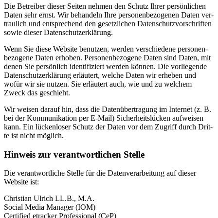
Die Betrei­ber die­ser Sei­ten neh­men den Schutz Ihrer per­sön­li­chen
Daten sehr ernst. Wir behan­deln Ihre per­so­nen­be­zo­ge­nen Daten ver­
trau­lich und ent­spre­chend den gesetz­li­chen Daten­schutz­vor­schrif­ten
sowie die­ser Daten­schutz­er­klä­rung.
Wenn Sie die­se Web­site benut­zen, wer­den ver­schie­de­ne per­so­nen­
be­zo­ge­ne Daten erho­ben. Per­so­nen­be­zo­ge­ne Daten sind Daten, mit
denen Sie per­sön­lich iden­ti­fi­ziert wer­den kön­nen. Die vor­lie­gen­de
Daten­schutz­er­klä­rung erläu­tert, wel­che Daten wir erhe­ben und
wofür wir sie nut­zen. Sie erläu­tert auch, wie und zu wel­chem
Zweck das geschieht.
Wir wei­sen dar­auf hin, dass die Daten­über­tra­gung im Inter­net (z. B.
bei der Kom­mu­ni­ka­ti­on per E‑Mail) Sicher­heits­lü­cken auf­wei­sen
kann. Ein lücken­lo­ser Schutz der Daten vor dem Zugriff durch Drit­
te ist nicht mög­lich.
Hin­weis zur ver­ant­wort­li­chen Stel­le
Die ver­ant­wort­li­che Stel­le für die Daten­ver­ar­bei­tung auf die­ser
Web­site ist:
Chris­ti­an Ulrich LL.B., M.A.
Social Media Mana­ger (IOM)
Cer­ti­fied etra­cker Pro­fes­sio­nal (CeP)