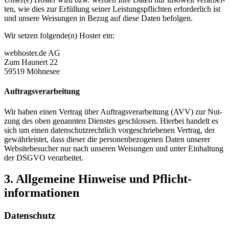
ten, wie dies zur Erfül­lung sei­ner Leis­tungs­pflich­ten erfor­der­lich ist
und unse­re Wei­sun­gen in Bezug auf die­se Daten befol­gen.
Wir set­zen folgende(n) Hos­ter ein:
webhoster.de AG
Zum Hau­nert 22
59519 Möh­ne­see
Auf­trags­ver­ar­bei­tung
Wir haben einen Ver­trag über Auf­trags­ver­ar­bei­tung (AVV) zur Nut­
zung des oben genann­ten Diens­tes geschlos­sen. Hier­bei han­delt es
sich um einen daten­schutz­recht­lich vor­ge­schrie­be­nen Ver­trag, der
gewähr­leis­tet, dass die­ser die per­so­nen­be­zo­ge­nen Daten unse­rer
Web­site­be­su­cher nur nach unse­ren Wei­sun­gen und unter Ein­hal­tung
der DSGVO ver­ar­bei­tet.
3. All­ge­mei­ne Hin­wei­se und Pflicht­
informationen
Daten­schutz