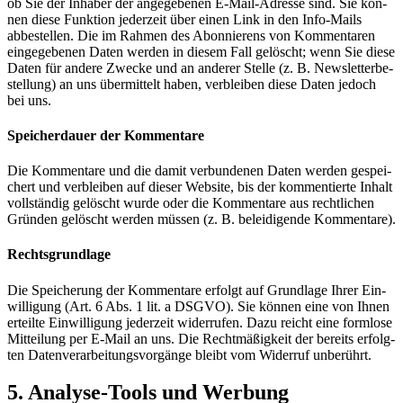
ob Sie der Inha­ber der ange­ge­be­nen E‑Mail-Adres­se sind. Sie kön­
nen die­se Funk­ti­on jeder­zeit über einen Link in den Info-Mails
abbe­stel­len. Die im Rah­men des Abon­nie­rens von Kom­men­ta­ren
ein­ge­ge­be­nen Daten wer­den in die­sem Fall gelöscht; wenn Sie die­se
Daten für ande­re Zwe­cke und an ande­rer Stel­le (z. B. News­let­ter­be­
stel­lung) an uns über­mit­telt haben, ver­blei­ben die­se Daten jedoch
bei uns.
Spei­cher­dau­er der Kom­men­ta­re
Die Kom­men­ta­re und die damit ver­bun­de­nen Daten wer­den gespei­
chert und ver­blei­ben auf die­ser Web­site, bis der kom­men­tier­te Inhalt
voll­stän­dig gelöscht wur­de oder die Kom­men­ta­re aus recht­li­chen
Grün­den gelöscht wer­den müs­sen (z. B. belei­di­gen­de Kom­men­ta­re).
Rechts­grund­la­ge
Die Spei­che­rung der Kom­men­ta­re erfolgt auf Grund­la­ge Ihrer Ein­
wil­li­gung (Art. 6 Abs. 1 lit. a DSGVO). Sie kön­nen eine von Ihnen
erteil­te Ein­wil­li­gung jeder­zeit wider­ru­fen. Dazu reicht eine form­lo­se
Mit­tei­lung per E‑Mail an uns. Die Recht­mä­ßig­keit der bereits erfolg­
ten Daten­ver­ar­bei­tungs­vor­gän­ge bleibt vom Wider­ruf unbe­rührt.
5. Ana­ly­se-Tools und Wer­bung