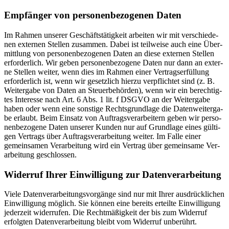
Emp­fän­ger von per­so­nen­be­zo­ge­nen Daten
Im Rah­men unse­rer Geschäfts­tä­tig­keit arbei­ten wir mit ver­schie­de­
nen exter­nen Stel­len zusam­men. Dabei ist teil­wei­se auch eine Über­
mitt­lung von per­so­nen­be­zo­ge­nen Daten an die­se exter­nen Stel­len
erfor­der­lich. Wir geben per­so­nen­be­zo­ge­ne Daten nur dann an exter­
ne Stel­len wei­ter, wenn dies im Rah­men einer Ver­trags­er­fül­lung
erfor­der­lich ist, wenn wir gesetz­lich hier­zu ver­pflich­tet sind (z. B.
Wei­ter­ga­be von Daten an Steu­er­be­hör­den), wenn wir ein berech­tig­
tes Inter­es­se nach Art. 6 Abs. 1 lit. f DSGVO an der Wei­ter­ga­be
haben oder wenn eine sons­ti­ge Rechts­grund­la­ge die Daten­wei­ter­ga­
be erlaubt. Beim Ein­satz von Auf­trags­ver­ar­bei­tern geben wir per­so­
nen­be­zo­ge­ne Daten unse­rer Kun­den nur auf Grund­la­ge eines gül­ti­
gen Ver­trags über Auf­trags­ver­ar­bei­tung wei­ter. Im Fal­le einer
gemein­sa­men Ver­ar­bei­tung wird ein Ver­trag über gemein­sa­me Ver­
ar­bei­tung geschlos­sen.
Wider­ruf Ihrer Ein­wil­li­gung zur Daten­ver­ar­bei­tung
Vie­le Daten­ver­ar­bei­tungs­vor­gän­ge sind nur mit Ihrer aus­drück­li­chen
Ein­wil­li­gung mög­lich. Sie kön­nen eine bereits erteil­te Ein­wil­li­gung
jeder­zeit wider­ru­fen. Die Recht­mä­ßig­keit der bis zum Wider­ruf
erfolg­ten Daten­ver­ar­bei­tung bleibt vom Wider­ruf unbe­rührt.