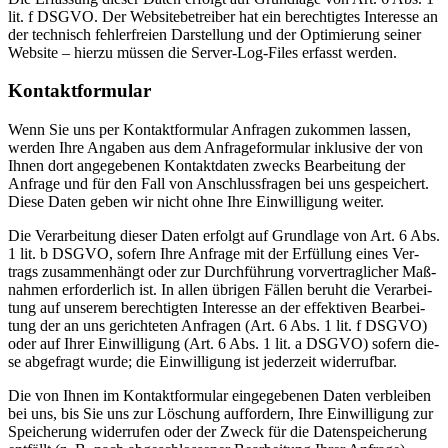
lit. f DSGVO. Der Web­site­be­trei­ber hat ein berech­tig­tes Inter­es­se an
der tech­nisch feh­ler­frei­en Dar­stel­lung und der Opti­mie­rung sei­ner
Web­site – hier­zu müs­sen die Ser­ver-Log-Files erfasst wer­den.
Kon­takt­for­mu­lar
Wenn Sie uns per Kon­takt­for­mu­lar Anfra­gen zukom­men las­sen,
wer­den Ihre Anga­ben aus dem Anfra­ge­for­mu­lar inklu­si­ve der von
Ihnen dort ange­ge­be­nen Kon­takt­da­ten zwecks Bear­bei­tung der
Anfra­ge und für den Fall von Anschluss­fra­gen bei uns gespei­chert.
Die­se Daten geben wir nicht ohne Ihre Ein­wil­li­gung wei­ter.
Die Ver­ar­bei­tung die­ser Daten erfolgt auf Grund­la­ge von Art. 6 Abs.
1 lit. b DSGVO, sofern Ihre Anfra­ge mit der Erfül­lung eines Ver­
trags zusam­men­hängt oder zur Durch­füh­rung vor­ver­trag­li­cher Maß­
nah­men erfor­der­lich ist. In allen übri­gen Fäl­len beruht die Ver­ar­bei­
tung auf unse­rem berech­tig­ten Inter­es­se an der effek­ti­ven Bear­bei­
tung der an uns gerich­te­ten Anfra­gen (Art. 6 Abs. 1 lit. f DSGVO)
oder auf Ihrer Ein­wil­li­gung (Art. 6 Abs. 1 lit. a DSGVO) sofern die­
se abge­fragt wur­de; die Ein­wil­li­gung ist jeder­zeit wider­ruf­bar.
Die von Ihnen im Kon­takt­for­mu­lar ein­ge­ge­be­nen Daten ver­blei­ben
bei uns, bis Sie uns zur Löschung auf­for­dern, Ihre Ein­wil­li­gung zur
Spei­che­rung wider­ru­fen oder der Zweck für die Daten­spei­che­rung