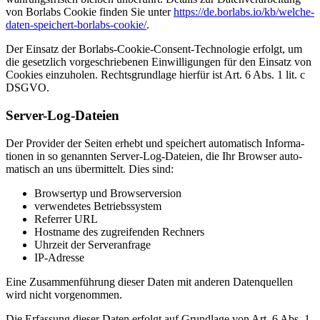
von Borlabs Coo­kie fin­den Sie unter
https://de.borlabs.io/kb/welche-
daten-speichert-borlabs-cookie/
.
Der Ein­satz der Borlabs-Coo­kie-Con­sent-Tech­no­lo­gie erfolgt, um
die gesetz­lich vor­ge­schrie­be­nen Ein­wil­li­gun­gen für den Ein­satz von
Coo­kies ein­zu­ho­len. Rechts­grund­la­ge hier­für ist Art. 6 Abs. 1 lit. c
DSGVO.
Ser­ver-Log-Datei­en
Der Pro­vi­der der Sei­ten erhebt und spei­chert auto­ma­tisch Infor­ma­
tio­nen in so genann­ten Ser­ver-Log-Datei­en, die Ihr Brow­ser auto­
ma­tisch an uns über­mit­telt. Dies sind:
Brow­ser­typ und Brow­ser­ver­si­on
ver­wen­de­tes Betriebs­sys­tem
Refer­rer URL
Host­na­me des zugrei­fen­den Rech­ners
Uhr­zeit der Ser­ver­an­fra­ge
IP-Adres­se
Eine Zusam­men­füh­rung die­ser Daten mit ande­ren Daten­quel­len
wird nicht vor­ge­nom­men.
Die Erfas­sung die­ser Daten erfolgt auf Grund­la­ge von Art. 6 Abs. 1