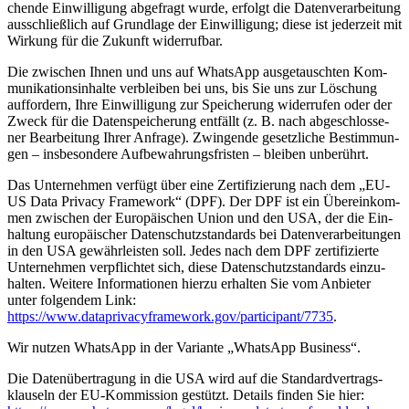
chen­de Ein­wil­li­gung abge­fragt wur­de, erfolgt die Daten­ver­ar­bei­tung
aus­schließ­lich auf Grund­la­ge der Ein­wil­li­gung; die­se ist jeder­zeit mit
Wir­kung für die Zukunft wider­ruf­bar.
Die zwi­schen Ihnen und uns auf Whats­App aus­ge­tausch­ten Kom­
mu­ni­ka­ti­ons­in­hal­te ver­blei­ben bei uns, bis Sie uns zur Löschung
auf­for­dern, Ihre Ein­wil­li­gung zur Spei­che­rung wider­ru­fen oder der
Zweck für die Daten­spei­che­rung ent­fällt (z. B. nach abge­schlos­se­
ner Bear­bei­tung Ihrer Anfra­ge). Zwin­gen­de gesetz­li­che Bestim­mun­
gen – ins­be­son­de­re Auf­be­wah­rungs­fris­ten – blei­ben unbe­rührt.
Das Unter­neh­men ver­fügt über eine Zer­ti­fi­zie­rung nach dem „EU-
US Data Pri­va­cy Frame­work“ (DPF). Der DPF ist ein Über­ein­kom­
men zwi­schen der Euro­päi­schen Uni­on und den USA, der die Ein­
hal­tung euro­päi­scher Daten­schutz­stan­dards bei Daten­ver­ar­bei­tun­gen
in den USA gewähr­leis­ten soll. Jedes nach dem DPF zer­ti­fi­zier­te
Unter­neh­men ver­pflich­tet sich, die­se Daten­schutz­stan­dards ein­zu­
hal­ten. Wei­te­re Infor­ma­tio­nen hier­zu erhal­ten Sie vom Anbie­ter
unter fol­gen­dem Link:
https://www.dataprivacyframework.gov/participant/7735
.
Wir nut­zen Whats­App in der Vari­an­te „Whats­App Busi­ness“.
Die Daten­über­tra­gung in die USA wird auf die Stan­dard­ver­trags­
klau­seln der EU-Kom­mis­si­on gestützt. Details fin­den Sie hier: