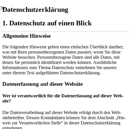
Datenschutz­erklärung
1. Daten­schutz auf einen Blick
All­ge­mei­ne Hin­wei­se
Die fol­gen­den Hin­wei­se geben einen ein­fa­chen Über­blick dar­über,
was mit Ihren per­so­nen­be­zo­ge­nen Daten pas­siert, wenn Sie die­se
Web­site besu­chen. Per­so­nen­be­zo­ge­ne Daten sind alle Daten, mit
denen Sie per­sön­lich iden­ti­fi­ziert wer­den kön­nen. Aus­führ­li­che
Infor­ma­tio­nen zum The­ma Daten­schutz ent­neh­men Sie unse­rer
unter die­sem Text auf­ge­führ­ten Daten­schutz­er­klä­rung.
Daten­er­fas­sung auf die­ser Web­site
Wer ist ver­ant­wort­lich für die Daten­er­fas­sung auf die­ser Web­
site?
Die Daten­ver­ar­bei­tung auf die­ser Web­site erfolgt durch den Web­
site­be­trei­ber. Des­sen Kon­takt­da­ten kön­nen Sie dem Abschnitt „Hin­
weis zur Ver­ant­wort­li­chen Stel­le“ in die­ser Daten­schutz­er­klä­rung
ent­neh­men.