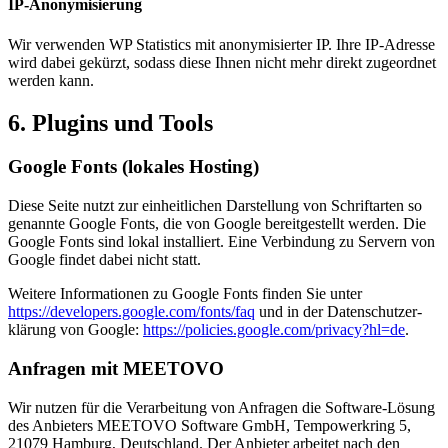
IP-Anony­mi­sie­rung
Wir ver­wen­den WP Sta­tis­tics mit anony­mi­sier­ter IP. Ihre IP-Adres­se
wird dabei gekürzt, sodass die­se Ihnen nicht mehr direkt zuge­ord­net
wer­den kann.
6. Plug­ins und Tools
Goog­le Fonts (loka­les Hos­ting)
Die­se Sei­te nutzt zur ein­heit­li­chen Dar­stel­lung von Schrift­ar­ten so
genann­te Goog­le Fonts, die von Goog­le bereit­ge­stellt wer­den. Die
Goog­le Fonts sind lokal instal­liert. Eine Ver­bin­dung zu Ser­vern von
Goog­le fin­det dabei nicht statt.
Wei­te­re Infor­ma­tio­nen zu Goog­le Fonts fin­den Sie unter
https://developers.google.com/fonts/faq
und in der Daten­schutz­er­
klä­rung von Goog­le:
https://policies.google.com/privacy?hl=de
.
Anfra­gen mit MEETOVO
Wir nut­zen für die Ver­ar­bei­tung von Anfra­gen die Soft­ware-Lösung
des Anbie­ters MEETOVO Soft­ware GmbH, Tem­po­wer­kring 5,
21079 Ham­burg, Deutsch­land. Der Anbie­ter arbei­tet nach den