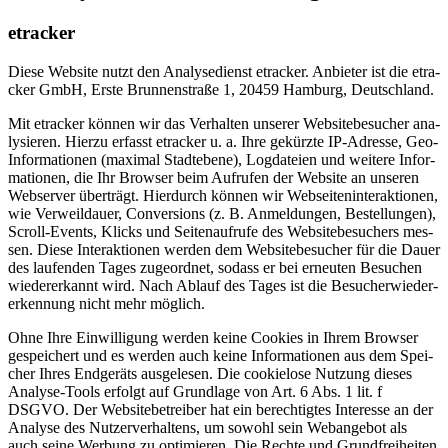
etra­cker
Die­se Web­site nutzt den Ana­ly­se­dienst etra­cker. Anbie­ter ist die etra­
cker GmbH, Ers­te Brun­nen­stra­ße 1, 20459 Ham­burg, Deutsch­land.
Mit etra­cker kön­nen wir das Ver­hal­ten unse­rer Web­site­be­su­cher ana­
ly­sie­ren. Hier­zu erfasst etra­cker u. a. Ihre gekürz­te IP-Adres­se, Geo-
Infor­ma­tio­nen (maxi­mal Stadt­ebe­ne), Log­da­tei­en und wei­te­re Infor­
ma­tio­nen, die Ihr Brow­ser beim Auf­ru­fen der Web­site an unse­ren
Web­ser­ver über­trägt. Hier­durch kön­nen wir Web­sei­ten­in­ter­ak­tio­nen,
wie Ver­weil­dau­er, Con­ver­si­ons (z. B. Anmel­dun­gen, Bestel­lun­gen),
Scroll-Events, Klicks und Sei­ten­auf­ru­fe des Web­site­be­su­chers mes­
sen. Die­se Inter­ak­tio­nen wer­den dem Web­site­be­su­cher für die Dau­er
des lau­fen­den Tages zuge­ord­net, sodass er bei erneu­ten Besu­chen
wie­der­erkannt wird. Nach Ablauf des Tages ist die Besu­cher­wie­der­
erken­nung nicht mehr mög­lich.
Ohne Ihre Ein­wil­li­gung wer­den kei­ne Coo­kies in Ihrem Brow­ser
gespei­chert und es wer­den auch kei­ne Infor­ma­tio­nen aus dem Spei­
cher Ihres End­ge­räts aus­ge­le­sen. Die coo­kiel­o­se Nut­zung die­ses
Ana­ly­se-Tools erfolgt auf Grund­la­ge von Art. 6 Abs. 1 lit. f
DSGVO. Der Web­site­be­trei­ber hat ein berech­tig­tes Inter­es­se an der
Ana­ly­se des Nut­zer­ver­hal­tens, um sowohl sein Web­an­ge­bot als
auch sei­ne Wer­bung zu opti­mie­ren. Die Rech­te und Grund­frei­hei­ten