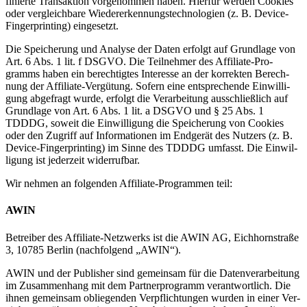
fi­nier­te Trans­ak­ti­on vor­ge­nom­men haben. Hier­für wer­den Coo­kies
oder ver­gleich­ba­re Wie­der­erken­nungs­tech­no­lo­gien (z. B. Device-
Fin­ger­prin­ting) ein­ge­setzt.
Die Spei­che­rung und Ana­ly­se der Daten erfolgt auf Grund­la­ge von
Art. 6 Abs. 1 lit. f DSGVO. Die Teil­neh­mer des Affi­lia­te-Pro­
gramms haben ein berech­tig­tes Inter­es­se an der kor­rek­ten Berech­
nung der Affi­lia­te-Ver­gü­tung. Sofern eine ent­spre­chen­de Ein­wil­li­
gung abge­fragt wur­de, erfolgt die Ver­ar­bei­tung aus­schließ­lich auf
Grund­la­ge von Art. 6 Abs. 1 lit. a DSGVO und § 25 Abs. 1
TDDDG, soweit die Ein­wil­li­gung die Spei­che­rung von Coo­kies
oder den Zugriff auf Infor­ma­tio­nen im End­ge­rät des Nut­zers (z. B.
Device-Fin­ger­prin­ting) im Sin­ne des TDDDG umfasst. Die Ein­wil­
li­gung ist jeder­zeit wider­ruf­bar.
Wir neh­men an fol­gen­den Affi­lia­te-Pro­gram­men teil:
AWIN
Betrei­ber des Affi­lia­te-Netz­werks ist die AWIN AG, Eich­horn­stra­ße
3, 10785 Ber­lin (nach­fol­gend „AWIN“).
AWIN und der Publisher sind gemein­sam für die Daten­ver­ar­bei­tung
im Zusam­men­hang mit dem Part­ner­pro­gramm ver­ant­wort­lich. Die
ihnen gemein­sam oblie­gen­den Ver­pflich­tun­gen wur­den in einer Ver­