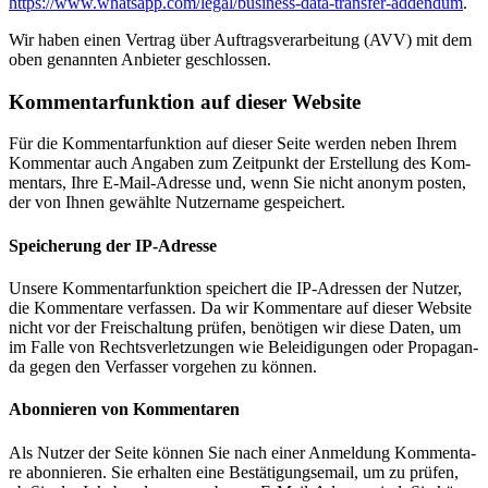
https://www.whatsapp.com/legal/business-data-transfer-addendum
.
Wir haben einen Ver­trag über Auf­trags­ver­ar­bei­tung (AVV) mit dem
oben genann­ten Anbie­ter geschlos­sen.
Kommentar­funktion auf die­ser Web­site
Für die Kom­men­tar­funk­ti­on auf die­ser Sei­te wer­den neben Ihrem
Kom­men­tar auch Anga­ben zum Zeit­punkt der Erstel­lung des Kom­
men­tars, Ihre E‑Mail-Adres­se und, wenn Sie nicht anonym pos­ten,
der von Ihnen gewähl­te Nut­zer­na­me gespei­chert.
Spei­che­rung der IP-Adres­se
Unse­re Kom­men­tar­funk­ti­on spei­chert die IP-Adres­sen der Nut­zer,
die Kom­men­ta­re ver­fas­sen. Da wir Kom­men­ta­re auf die­ser Web­site
nicht vor der Frei­schal­tung prü­fen, benö­ti­gen wir die­se Daten, um
im Fal­le von Rechts­ver­let­zun­gen wie Belei­di­gun­gen oder Pro­pa­gan­
da gegen den Ver­fas­ser vor­ge­hen zu kön­nen.
Abon­nie­ren von Kom­men­ta­ren
Als Nut­zer der Sei­te kön­nen Sie nach einer Anmel­dung Kom­men­ta­
re abon­nie­ren. Sie erhal­ten eine Bestä­ti­gungs­email, um zu prü­fen,