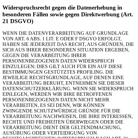
Wider­spruchs­recht gegen die Daten­er­he­bung in
beson­de­ren Fäl­len sowie gegen Direkt­wer­bung (Art.
21 DSGVO)
WENN DIE DATENVERARBEITUNG AUF GRUNDLAGE
VON ART. 6 ABS. 1 LIT. E ODER F DSGVO ERFOLGT,
HABEN SIE JEDERZEIT DAS RECHT, AUS GRÜNDEN, DIE
SICH AUS IHRER BESONDEREN SITUATION ERGEBEN,
GEGEN DIE VERARBEITUNG IHRER
PERSONENBEZOGENEN DATEN WIDERSPRUCH
EINZULEGEN; DIES GILT AUCH FÜR EIN AUF DIESE
BESTIMMUNGEN GESTÜTZTES PROFILING. DIE
JEWEILIGE RECHTSGRUNDLAGE, AUF DENEN EINE
VERARBEITUNG BERUHT, ENTNEHMEN SIE DIESER
DATENSCHUTZERKLÄRUNG. WENN SIE WIDERSPRUCH
EINLEGEN, WERDEN WIR IHRE BETROFFENEN
PERSONENBEZOGENEN DATEN NICHT MEHR
VERARBEITEN, ES SEI DENN, WIR KÖNNEN
ZWINGENDE SCHUTZWÜRDIGE GRÜNDE FÜR DIE
VERARBEITUNG NACHWEISEN, DIE IHRE INTERESSEN,
RECHTE UND FREIHEITEN ÜBERWIEGEN ODER DIE
VERARBEITUNG DIENT DER GELTENDMACHUNG,
AUSÜBUNG ODER VERTEIDIGUNG VON