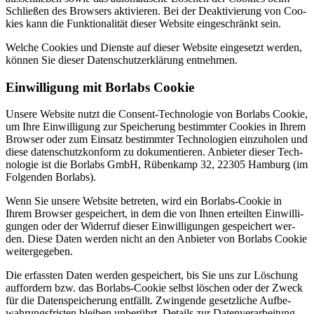
Schlie­ßen des Brow­sers akti­vie­ren. Bei der Deak­ti­vie­rung von Coo­
kies kann die Funk­tio­na­li­tät die­ser Web­site ein­ge­schränkt sein.
Wel­che Coo­kies und Diens­te auf die­ser Web­site ein­ge­setzt wer­den,
kön­nen Sie die­ser Daten­schutz­er­klä­rung ent­neh­men.
Ein­wil­li­gung mit Borlabs Coo­kie
Unse­re Web­site nutzt die Con­sent-Tech­no­lo­gie von Borlabs Coo­kie,
um Ihre Ein­wil­li­gung zur Spei­che­rung bestimm­ter Coo­kies in Ihrem
Brow­ser oder zum Ein­satz bestimm­ter Tech­no­lo­gien ein­zu­ho­len und
die­se daten­schutz­kon­form zu doku­men­tie­ren. Anbie­ter die­ser Tech­
no­lo­gie ist die Borlabs GmbH, Rüben­kamp 32, 22305 Ham­burg (im
Fol­gen­den Borlabs).
Wenn Sie unse­re Web­site betre­ten, wird ein Borlabs-Coo­kie in
Ihrem Brow­ser gespei­chert, in dem die von Ihnen erteil­ten Ein­wil­li­
gun­gen oder der Wider­ruf die­ser Ein­wil­li­gun­gen gespei­chert wer­
den. Die­se Daten wer­den nicht an den Anbie­ter von Borlabs Coo­kie
wei­ter­ge­ge­ben.
Die erfass­ten Daten wer­den gespei­chert, bis Sie uns zur Löschung
auf­for­dern bzw. das Borlabs-Coo­kie selbst löschen oder der Zweck
für die Daten­spei­che­rung ent­fällt. Zwin­gen­de gesetz­li­che Auf­be­
wah­rungs­fris­ten blei­ben unbe­rührt. Details zur Daten­ver­ar­bei­tung