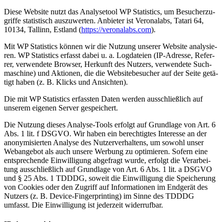
Die­se Web­site nutzt das Ana­ly­se­tool WP Sta­tis­tics, um Besu­cher­zu­
grif­fe sta­tis­tisch aus­zu­wer­ten. Anbie­ter ist Vero­nalabs, Tata­ri 64,
10134, Tal­linn, Est­land (
https://veronalabs.com
).
Mit WP Sta­tis­tics kön­nen wir die Nut­zung unse­rer Web­site ana­ly­sie­
ren. WP Sta­tis­tics erfasst dabei u. a. Log­da­tei­en (IP-Adres­se, Refer­
rer, ver­wen­de­te Brow­ser, Her­kunft des Nut­zers, ver­wen­de­te Such­
ma­schi­ne) und Aktio­nen, die die Web­site­be­su­cher auf der Sei­te getä­
tigt haben (z. B. Klicks und Ansich­ten).
Die mit WP Sta­tis­tics erfass­ten Daten wer­den aus­schließ­lich auf
unse­rem eige­nen Ser­ver gespei­chert.
Die Nut­zung die­ses Ana­ly­se-Tools erfolgt auf Grund­la­ge von Art. 6
Abs. 1 lit. f DSGVO. Wir haben ein berech­tig­tes Inter­es­se an der
anony­mi­sier­ten Ana­ly­se des Nut­zer­ver­hal­tens, um sowohl unser
Web­an­ge­bot als auch unse­re Wer­bung zu opti­mie­ren. Sofern eine
ent­spre­chen­de Ein­wil­li­gung abge­fragt wur­de, erfolgt die Ver­ar­bei­
tung aus­schließ­lich auf Grund­la­ge von Art. 6 Abs. 1 lit. a DSGVO
und § 25 Abs. 1 TDDDG, soweit die Ein­wil­li­gung die Spei­che­rung
von Coo­kies oder den Zugriff auf Infor­ma­tio­nen im End­ge­rät des
Nut­zers (z. B. Device-Fin­ger­prin­ting) im Sin­ne des TDDDG
umfasst. Die Ein­wil­li­gung ist jeder­zeit wider­ruf­bar.