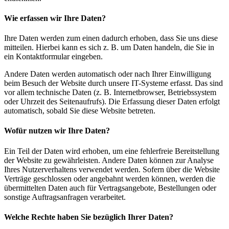
Wie erfas­sen wir Ihre Daten?
Ihre Daten wer­den zum einen dadurch erho­ben, dass Sie uns die­se
mit­tei­len. Hier­bei kann es sich z. B. um Daten han­deln, die Sie in
ein Kon­takt­for­mu­lar ein­ge­ben.
Ande­re Daten wer­den auto­ma­tisch oder nach Ihrer Ein­wil­li­gung
beim Besuch der Web­site durch unse­re IT-Sys­te­me erfasst. Das sind
vor allem tech­ni­sche Daten (z. B. Inter­net­brow­ser, Betriebs­sys­tem
oder Uhr­zeit des Sei­ten­auf­rufs). Die Erfas­sung die­ser Daten erfolgt
auto­ma­tisch, sobald Sie die­se Web­site betre­ten.
Wofür nut­zen wir Ihre Daten?
Ein Teil der Daten wird erho­ben, um eine feh­ler­freie Bereit­stel­lung
der Web­site zu gewähr­leis­ten. Ande­re Daten kön­nen zur Ana­ly­se
Ihres Nut­zer­ver­hal­tens ver­wen­det wer­den. Sofern über die Web­site
Ver­trä­ge geschlos­sen oder ange­bahnt wer­den kön­nen, wer­den die
über­mit­tel­ten Daten auch für Ver­trags­an­ge­bo­te, Bestel­lun­gen oder
sons­ti­ge Auf­trags­an­fra­gen ver­ar­bei­tet.
Wel­che Rech­te haben Sie bezüg­lich Ihrer Daten?