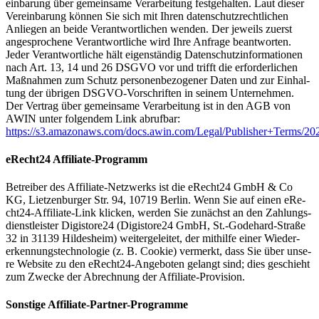
ein­ba­rung über gemein­sa­me Ver­ar­bei­tung fest­ge­hal­ten. Laut die­ser
Ver­ein­ba­rung kön­nen Sie sich mit Ihren daten­schutz­recht­li­chen
Anlie­gen an bei­de Ver­ant­wort­li­chen wen­den. Der jeweils zuerst
ange­spro­che­ne Ver­ant­wort­li­che wird Ihre Anfra­ge beant­wor­ten.
Jeder Ver­ant­wort­li­che hält eigen­stän­dig Daten­schutz­in­for­ma­tio­nen
nach Art. 13, 14 und 26 DSGVO vor und trifft die erfor­der­li­chen
Maß­nah­men zum Schutz per­so­nen­be­zo­ge­ner Daten und zur Ein­hal­
tung der übri­gen DSGVO-Vor­schrif­ten in sei­nem Unter­neh­men.
Der Ver­trag über gemein­sa­me Ver­ar­bei­tung ist in den AGB von
AWIN unter fol­gen­dem Link abruf­bar:
https://s3.amazonaws.com/docs.awin.com/Legal/Publisher+Terms
eRecht24 Affi­lia­te-Pro­gramm
Betrei­ber des Affi­lia­te-Netz­werks ist die eRecht24 GmbH & Co
KG, Liet­zen­bur­ger Str. 94, 10719 Ber­lin. Wenn Sie auf einen eRe­
ch­t24-Affi­lia­te-Link kli­cken, wer­den Sie zunächst an den Zah­lungs­
dienst­leis­ter Digistore24 (Digistore24 GmbH, St.-Godehard-Straße
32 in 31139 Hil­des­heim) wei­ter­ge­lei­tet, der mit­hil­fe einer Wie­der­
erken­nungs­tech­no­lo­gie (z. B. Coo­kie) ver­merkt, dass Sie über unse­
re Web­site zu den eRe­ch­t24-Ange­bo­ten gelangt sind; dies geschieht
zum Zwe­cke der Abrech­nung der Affi­lia­te-Pro­vi­si­on.
Sons­ti­ge Affi­lia­te-Part­ner-Pro­gram­me