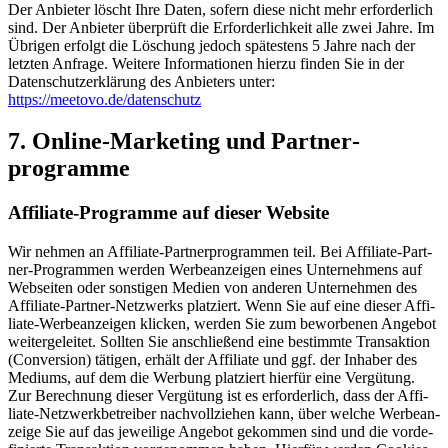
Der Anbie­ter löscht Ihre Daten, sofern die­se nicht mehr erfor­der­lich
sind. Der Anbie­ter über­prüft die Erfor­der­lich­keit alle zwei Jah­re. Im
Übri­gen erfolgt die Löschung jedoch spä­tes­tens 5 Jah­re nach der
letz­ten Anfra­ge. Wei­te­re Infor­ma­tio­nen hier­zu fin­den Sie in der
Daten­schutz­er­klä­rung des Anbie­ters unter:
https://meetovo.de/datenschutz
7. Online-Mar­ke­ting und Partner­
programme
Affi­lia­te-Pro­gram­me auf die­ser Web­site
Wir neh­men an Affi­lia­te-Part­ner­pro­gram­men teil. Bei Affi­lia­te-Part­
ner-Pro­gram­men wer­den Wer­be­an­zei­gen eines Unter­neh­mens auf
Web­sei­ten oder sons­ti­gen Medi­en von ande­ren Unter­neh­men des
Affi­lia­te-Part­ner-Netz­werks plat­ziert. Wenn Sie auf eine die­ser Affi­
lia­te-Wer­be­an­zei­gen kli­cken, wer­den Sie zum bewor­be­nen Ange­bot
wei­ter­ge­lei­tet. Soll­ten Sie anschlie­ßend eine bestimm­te Trans­ak­ti­on
(Con­ver­si­on) täti­gen, erhält der Affi­lia­te und ggf. der Inha­ber des
Medi­ums, auf dem die Wer­bung plat­ziert hier­für eine Ver­gü­tung.
Zur Berech­nung die­ser Ver­gü­tung ist es erfor­der­lich, dass der Affi­
lia­te-Netz­werk­be­trei­ber nach­voll­zie­hen kann, über wel­che Wer­be­an­
zei­ge Sie auf das jewei­li­ge Ange­bot gekom­men sind und die vor­de­