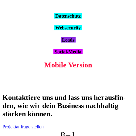
Daten­schutz
Web­se­cu­ri­ty
Leads
Social-Media
Mobi­le Ver­si­on
Kon­tak­tie­re uns und lass uns her­aus­fin­
den, wie wir dein Busi­ness nach­hal­tig
stär­ken kön­nen.
Projektanfrage stellen
8+
1