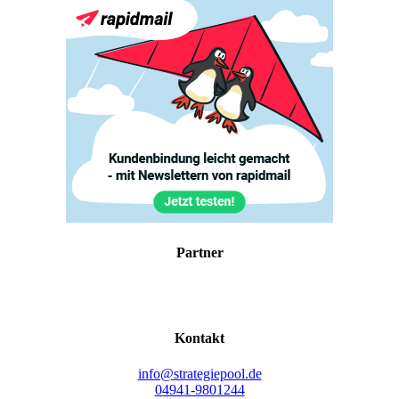
Part­ner
Kon­takt
info@strategiepool.de
04941-9801244