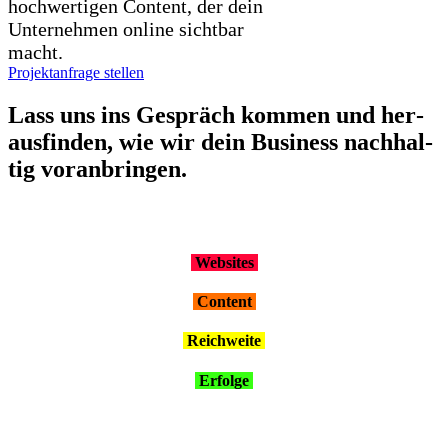
hochwertigen Content, der dein
Unternehmen online sichtbar
macht.
Projektanfrage stellen
Lass uns ins Gespräch kom­men und her­
aus­fin­den, wie wir dein Busi­ness nach­hal­
tig vor­an­brin­gen.
Web­sites
Con­tent
Reich­wei­te
Erfol­ge