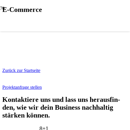
E-Commerce
Zurück zur Startseite
Projektanfrage stellen
Kon­tak­tie­re uns und lass uns her­aus­fin­
den, wie wir dein Busi­ness nach­hal­tig
stär­ken kön­nen.
8+
1