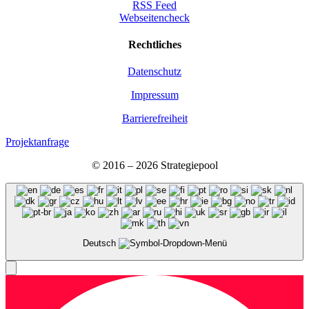
RSS Feed
Webseitencheck
Recht­li­ches
Daten­schutz
Impres­sum
Bar­rie­re­frei­heit
Projektanfrage
© 2016 – 2026 Stra­te­gie­pool
Deutsch