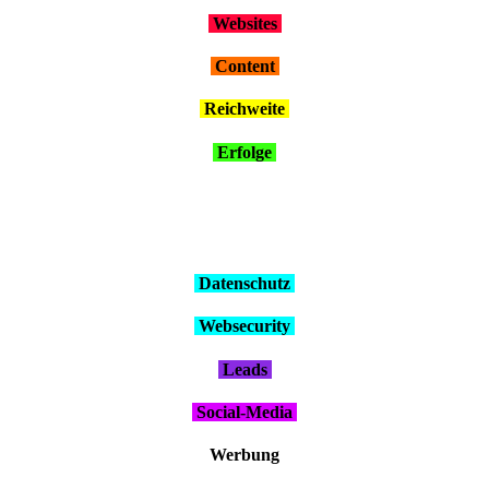
Web­sites
Con­tent
Reich­wei­te
Erfol­ge
Daten­schutz
Web­se­cu­ri­ty
Leads
Social-Media
Wer­bung