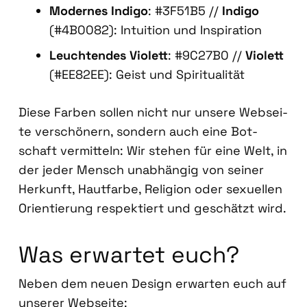
Moder­nes Indi­go
: #3F51B5 //
Indi­go
(#4B0082): Intui­ti­on und Inspi­ra­ti­on
Leuch­ten­des Vio­lett
: #9C27B0 //
Vio­lett
(#EE82EE): Geist und Spi­ri­tua­li­tät
Die­se Far­ben sol­len nicht nur unse­re Web­sei­
te ver­schö­nern, son­dern auch eine Bot­
schaft ver­mit­teln: Wir ste­hen für eine Welt, in
der jeder Mensch unab­hän­gig von sei­ner
Her­kunft, Haut­far­be, Reli­gi­on oder sexu­el­len
Ori­en­tie­rung respek­tiert und geschätzt wird.
Was erwar­tet euch?
Neben dem neu­en Design erwar­ten euch auf
unse­rer Web­sei­te: