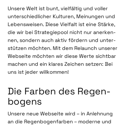
Unse­re Welt ist bunt, viel­fäl­tig und vol­ler
unter­schied­li­cher Kul­tu­ren, Mei­nun­gen und
Lebens­wei­sen. Die­se Viel­falt ist eine Stär­ke,
die wir bei Stra­te­gie­pool nicht nur aner­ken­
nen, son­dern auch aktiv för­dern und unter­
stüt­zen möch­ten. Mit dem Relaunch unse­rer
Web­sei­te möch­ten wir die­se Wer­te sicht­bar
machen und ein kla­res Zei­chen set­zen: Bei
uns ist jeder will­kom­men!
Die Far­ben des Regen­
bo­gens
Unse­re neue Web­sei­te wird – in Anleh­nung
an die Regen­bo­gen­far­ben – moder­ne und