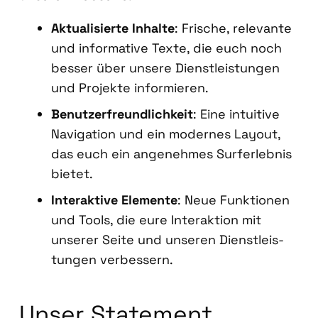
Aktua­li­sier­te Inhal­te
: Fri­sche, rele­van­te
und infor­ma­ti­ve Tex­te, die euch noch
bes­ser über unse­re Dienst­leis­tun­gen
und Pro­jek­te infor­mie­ren.
Benut­zer­freund­lich­keit
: Eine intui­ti­ve
Navi­ga­ti­on und ein moder­nes Lay­out,
das euch ein ange­neh­mes Surf­erleb­nis
bie­tet.
Inter­ak­ti­ve Ele­men­te
: Neue Funk­tio­nen
und Tools, die eure Inter­ak­ti­on mit
unse­rer Sei­te und unse­ren Dienst­leis­
tun­gen ver­bes­sern.
Unser State­ment