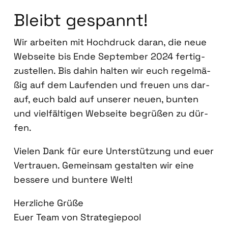
Bleibt gespannt!
Wir arbei­ten mit Hoch­druck dar­an, die neue
Web­sei­te bis Ende Sep­tem­ber 2024 fer­tig­
zu­stel­len. Bis dahin hal­ten wir euch regel­mä­
ßig auf dem Lau­fen­den und freu­en uns dar­
auf, euch bald auf unse­rer neu­en, bun­ten
und viel­fäl­ti­gen Web­sei­te begrü­ßen zu dür­
fen.
Vie­len Dank für eure Unter­stüt­zung und euer
Ver­trau­en. Gemein­sam gestal­ten wir eine
bes­se­re und bun­te­re Welt!
Herz­li­che Grü­ße
Euer Team von Stra­te­gie­pool