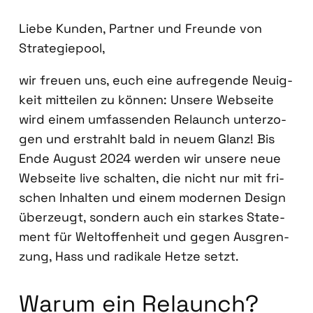
Lie­be Kun­den, Part­ner und Freun­de von
Stra­te­gie­pool,
wir freu­en uns, euch eine auf­re­gen­de Neu­ig­
keit mit­tei­len zu kön­nen: Unse­re Web­sei­te
wird einem umfas­sen­den Relaunch unter­zo­
gen und erstrahlt bald in neu­em Glanz! Bis
Ende August 2024 wer­den wir unse­re neue
Web­sei­te live schal­ten, die nicht nur mit fri­
schen Inhal­ten und einem moder­nen Design
über­zeugt, son­dern auch ein star­kes State­
ment für Welt­of­fen­heit und gegen Aus­gren­
zung, Hass und radi­ka­le Het­ze setzt.
War­um ein Relaunch?