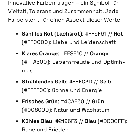
inno­va­ti­ve Far­ben tra­gen – ein Sym­bol für
Viel­falt, Tole­ranz und Zusam­men­halt. Jede
Far­be steht für einen Aspekt die­ser Wer­te:
Sanf­tes Rot (Lachs­rot)
: #FF6F61 //
Rot
(#FF0000): Lie­be und Lei­den­schaft
Kla­res Oran­ge
: #FF9F1C //
Oran­ge
(#FFA500): Lebens­freu­de und Opti­mis­
mus
Strah­len­des Gelb
: #FFEC3D //
Gelb
(#FFFF00): Son­ne und Ener­gie
Fri­sches Grün
: #4CAF50 //
Grün
(#008000): Natur und Wachs­tum
Küh­les Blau
: #2196F3 //
Blau
(#0000FF):
Ruhe und Frie­den