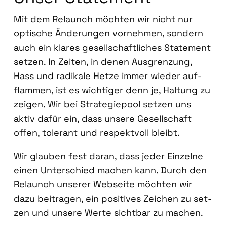
Mit dem Relaunch möch­ten wir nicht nur
opti­sche Ände­run­gen vor­neh­men, son­dern
auch ein kla­res gesell­schaft­li­ches State­ment
set­zen. In Zei­ten, in denen Aus­gren­zung,
Hass und radi­ka­le Het­ze immer wie­der auf­
flam­men, ist es wich­ti­ger denn je, Hal­tung zu
zei­gen. Wir bei Stra­te­gie­pool set­zen uns
aktiv dafür ein, dass unse­re Gesell­schaft
offen, tole­rant und respekt­voll bleibt.
Wir glau­ben fest dar­an, dass jeder Ein­zel­ne
einen Unter­schied machen kann. Durch den
Relaunch unse­rer Web­sei­te möch­ten wir
dazu bei­tra­gen, ein posi­ti­ves Zei­chen zu set­
zen und unse­re Wer­te sicht­bar zu machen.