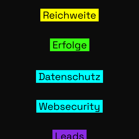
Reich­wei­te
Erfol­ge
Daten­schutz
Web­se­cu­ri­ty
Leads