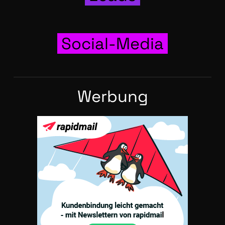
Social-Media
Wer­bung