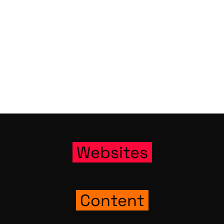
Web­sites
Con­tent