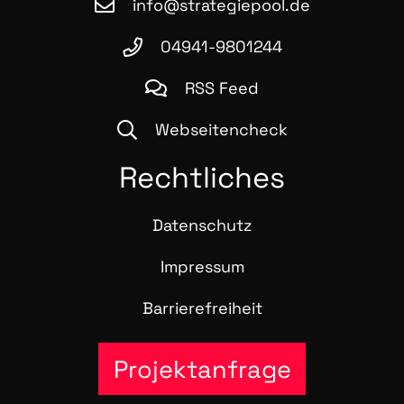
info@strategiepool.de
04941-9801244
RSS Feed
Webseitencheck
Recht­li­ches
Daten­schutz
Impres­sum
Bar­rie­re­frei­heit
Projektanfrage