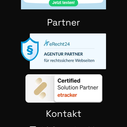
Part­ner
Kon­takt