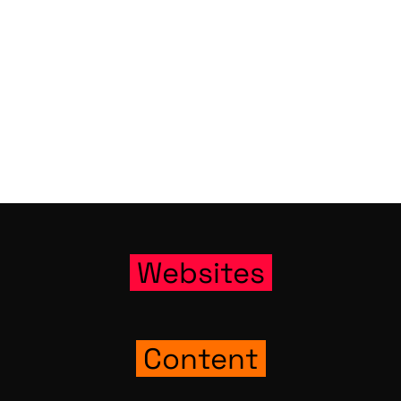
Web­sites
Con­tent