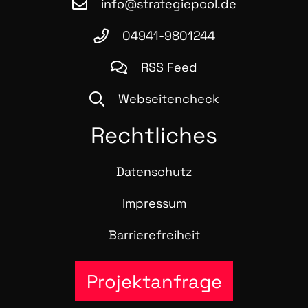
info@strategiepool.de
04941-9801244
RSS Feed
Webseitencheck
Recht­li­ches
Daten­schutz
Impres­sum
Bar­rie­re­frei­heit
Projektanfrage