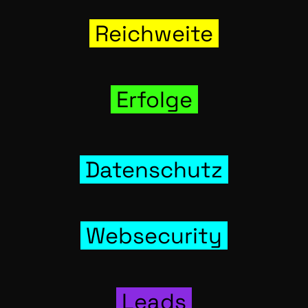
Reich­wei­te
Erfol­ge
Daten­schutz
Web­se­cu­ri­ty
Leads