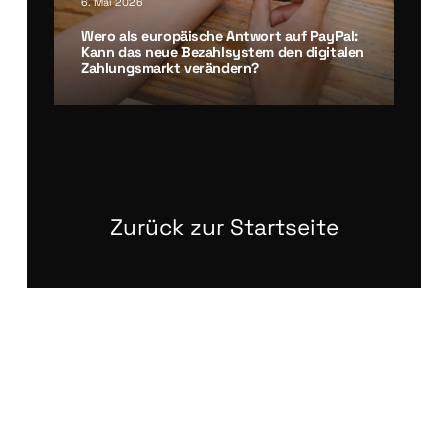
6. Mai 2026
Wero als euro­päi­sche Ant­wort auf Pay­Pal:
Kann das neue Bezahl­sys­tem den digi­ta­len
Zah­lungs­markt ver­än­dern?
Zurück zur Startseite