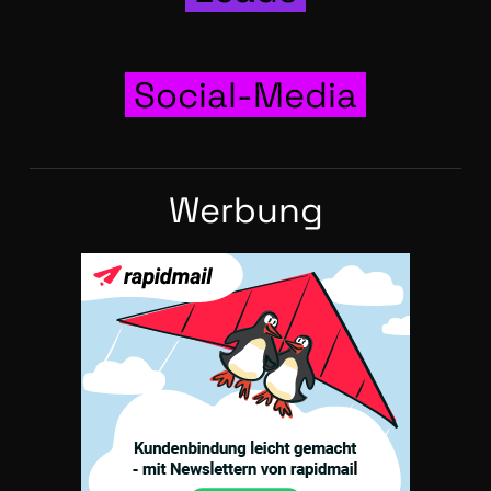
Social-Media
Wer­bung