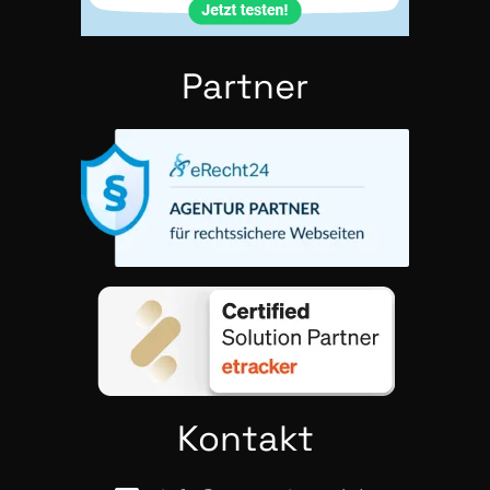
Part­ner
Kon­takt