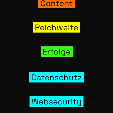
Con­tent
Reich­wei­te
Erfol­ge
Daten­schutz
Web­se­cu­ri­ty