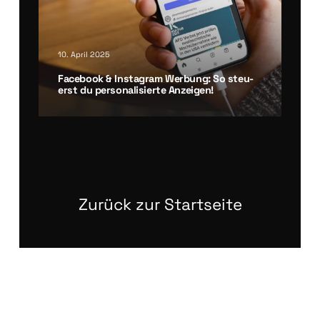
10. April 2025
Face­book & Insta­gram Wer­bung: So steu­
erst du per­so­na­li­sier­te Anzei­gen!
Zurück zur Startseite