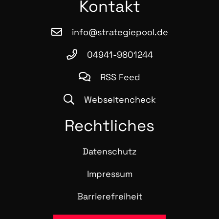
Kon­takt
info@strategiepool.de
04941-9801244
RSS Feed
Webseitencheck
Recht­li­ches
Daten­schutz
Impres­sum
Bar­rie­re­frei­heit