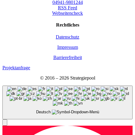
04941-9801244
RSS Feed
Webseitencheck
Recht­li­ches
Daten­schutz
Impres­sum
Bar­rie­re­frei­heit
Projektanfrage
© 2016 – 2026 Stra­te­gie­pool
Deutsch