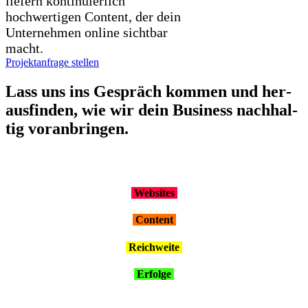
liefern kontinuierlich
hochwertigen Content, der dein
Unternehmen online sichtbar
macht.
Projektanfrage stellen
Lass uns ins Gespräch kom­men und her­
aus­fin­den, wie wir dein Busi­ness nach­hal­
tig vor­an­brin­gen.
Web­sites
Con­tent
Reich­wei­te
Erfol­ge