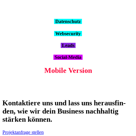
Daten­schutz
Web­se­cu­ri­ty
Leads
Social-Media
Mobi­le Ver­si­on
Kon­tak­tie­re uns und lass uns her­aus­fin­
den, wie wir dein Busi­ness nach­hal­tig
stär­ken kön­nen.
Projektanfrage stellen