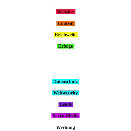
Web­sites
Con­tent
Reich­wei­te
Erfol­ge
Daten­schutz
Web­se­cu­ri­ty
Leads
Social-Media
Wer­bung