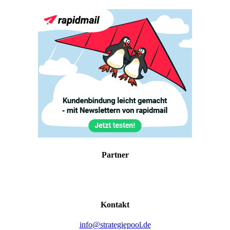
Part­ner
Kon­takt
info@strategiepool.de