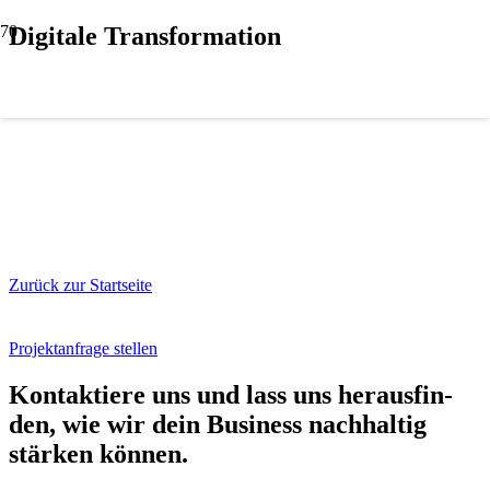
Digitale Transformation
Zurück zur Startseite
Projektanfrage stellen
Kon­tak­tie­re uns und lass uns her­aus­fin­
den, wie wir dein Busi­ness nach­hal­tig
stär­ken kön­nen.