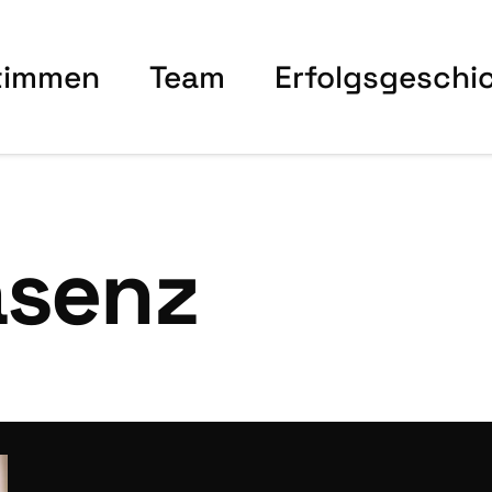
tim­men
Team
Erfolgs­ge­schi
äsenz