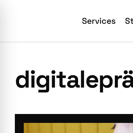
Ser­vices
S
digitalepr