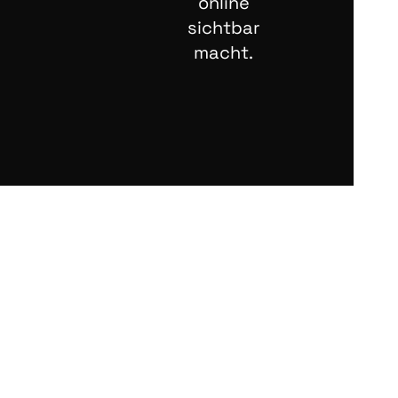
online
sichtbar
macht.