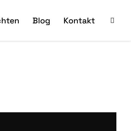
ch­ten
Blog
Kon­takt