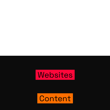
Web­sites
Con­tent