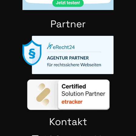
Part­ner
Kon­takt