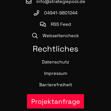
info@strategiepool.de
04941-9801244
RSS Feed
Webseitencheck
Recht­li­ches
Daten­schutz
Impres­sum
Bar­rie­re­frei­heit
Projektanfrage