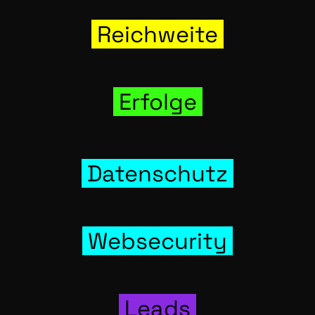
Reich­wei­te
Erfol­ge
Daten­schutz
Web­se­cu­ri­ty
Leads