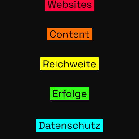
Web­sites
Con­tent
Reich­wei­te
Erfol­ge
Daten­schutz