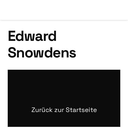
Edward
Snowdens
6. September 2023
Pri­va­cy Shield 2.0: Dar­um soll­test du
schleu­nigst dei­ne Daten­schutz­er­klä­rung
aktua­li­sie­ren!
Zurück zur Startseite