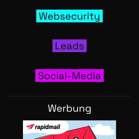
Web­se­cu­ri­ty
Leads
Social-Media
Wer­bung