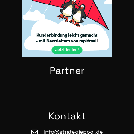
Part­ner
Kon­takt
info@strategiepool.de