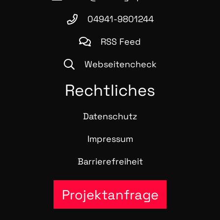
04941-9801244
RSS Feed
Webseitencheck
Recht­li­ches
Daten­schutz
Impres­sum
Bar­rie­re­frei­heit
Projektanfrage