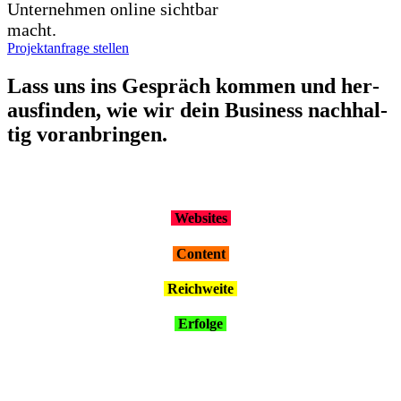
Unternehmen online sichtbar
macht.
Projektanfrage stellen
Lass uns ins Gespräch kom­men und her­
aus­fin­den, wie wir dein Busi­ness nach­hal­
tig vor­an­brin­gen.
Web­sites
Con­tent
Reich­wei­te
Erfol­ge