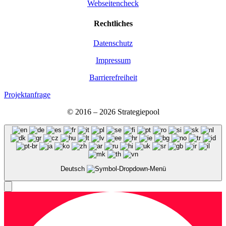
Webseitencheck
Recht­li­ches
Daten­schutz
Impres­sum
Bar­rie­re­frei­heit
Projektanfrage
© 2016 – 2026 Stra­te­gie­pool
Deutsch