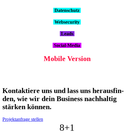
Daten­schutz
Web­se­cu­ri­ty
Leads
Social-Media
Mobi­le Ver­si­on
Kon­tak­tie­re uns und lass uns her­aus­fin­
den, wie wir dein Busi­ness nach­hal­tig
stär­ken kön­nen.
Projektanfrage stellen
8+
1