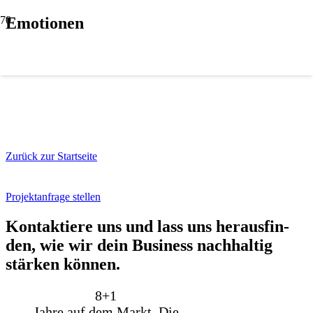
Emotionen
Zurück zur Startseite
Projektanfrage stellen
Kon­tak­tie­re uns und lass uns her­aus­fin­
den, wie wir dein Busi­ness nach­hal­tig
stär­ken kön­nen.
8+
1
Jahre auf dem Markt. Die