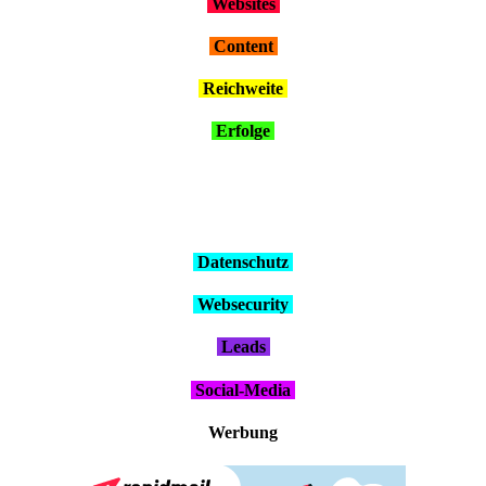
Web­sites
Con­tent
Reich­wei­te
Erfol­ge
Daten­schutz
Web­se­cu­ri­ty
Leads
Social-Media
Wer­bung