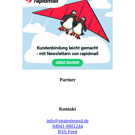
Part­ner
Kon­takt
info@strategiepool.de
04941-9801244
RSS Feed