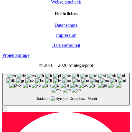
Webseitencheck
Recht­li­ches
Daten­schutz
Impres­sum
Bar­rie­re­frei­heit
Projektanfrage
© 2016 – 2026 Stra­te­gie­pool
Deutsch