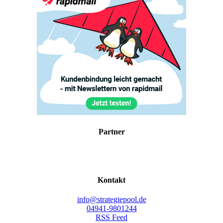
Part­ner
Kon­takt
info@strategiepool.de
04941-9801244
RSS Feed