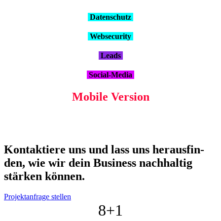
Daten­schutz
Web­se­cu­ri­ty
Leads
Social-Media
Mobi­le Ver­si­on
Kon­tak­tie­re uns und lass uns her­aus­fin­
den, wie wir dein Busi­ness nach­hal­tig
stär­ken kön­nen.
Projektanfrage stellen
8+
1