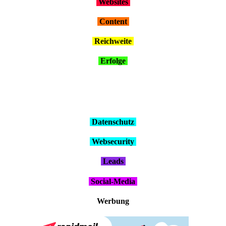
Web­sites
Con­tent
Reich­wei­te
Erfol­ge
Daten­schutz
Web­se­cu­ri­ty
Leads
Social-Media
Wer­bung