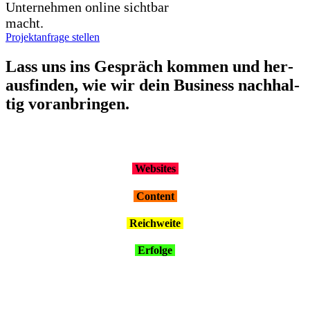
Unternehmen online sichtbar
macht.
Projektanfrage stellen
Lass uns ins Gespräch kom­men und her­
aus­fin­den, wie wir dein Busi­ness nach­hal­
tig vor­an­brin­gen.
Web­sites
Con­tent
Reich­wei­te
Erfol­ge