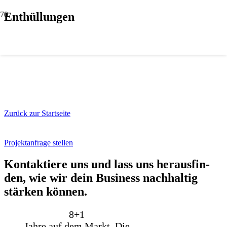
Enthüllungen
Zurück zur Startseite
Projektanfrage stellen
Kon­tak­tie­re uns und lass uns her­aus­fin­
den, wie wir dein Busi­ness nach­hal­tig
stär­ken kön­nen.
8+
1
Jahre auf dem Markt. Die