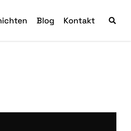
hich­ten
Blog
Kon­takt