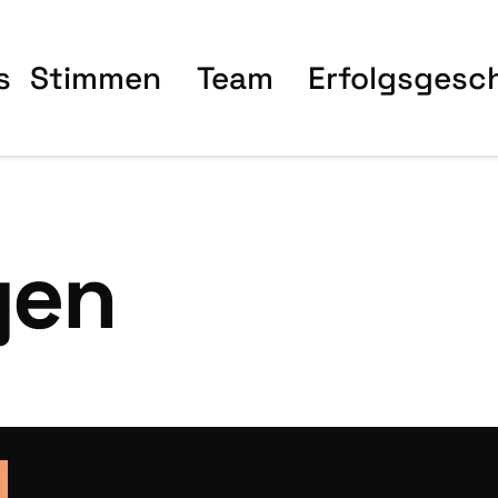
s
Stim­men
Team
Erfolgs­ge­sc
gen