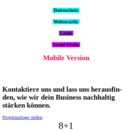
Daten­schutz
Web­se­cu­ri­ty
Leads
Social-Media
Mobi­le Ver­si­on
Kon­tak­tie­re uns und lass uns her­aus­fin­
den, wie wir dein Busi­ness nach­hal­tig
stär­ken kön­nen.
Projektanfrage stellen
8+
1