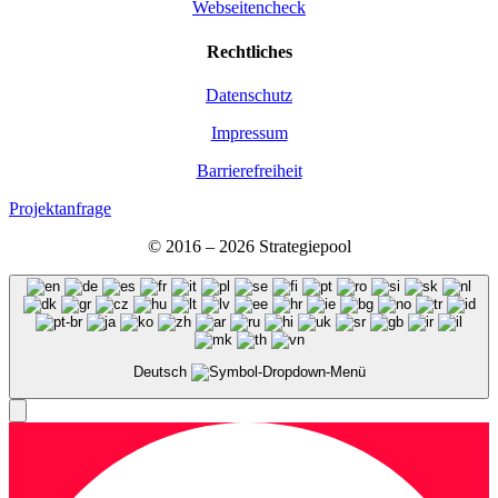
Webseitencheck
Recht­li­ches
Daten­schutz
Impres­sum
Bar­rie­re­frei­heit
Projektanfrage
© 2016 – 2026 Stra­te­gie­pool
Deutsch