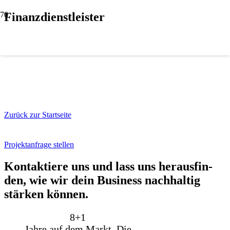
Finanzdienstleister
Zurück zur Startseite
Projektanfrage stellen
Kon­tak­tie­re uns und lass uns her­aus­fin­
den, wie wir dein Busi­ness nach­hal­tig
stär­ken kön­nen.
8+
1
Jahre auf dem Markt. Die