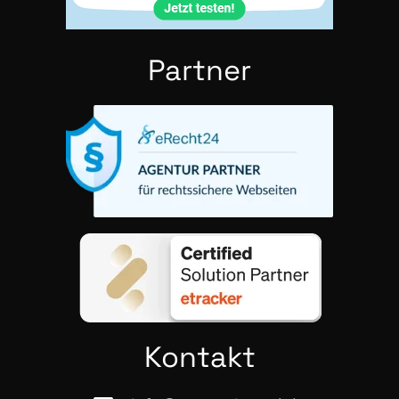
Part­ner
Kon­takt