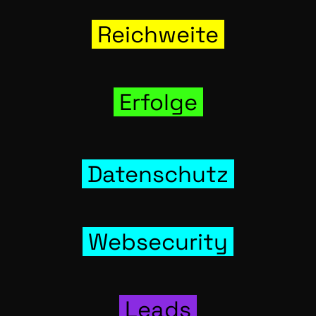
Reich­wei­te
Erfol­ge
Daten­schutz
Web­se­cu­ri­ty
Leads