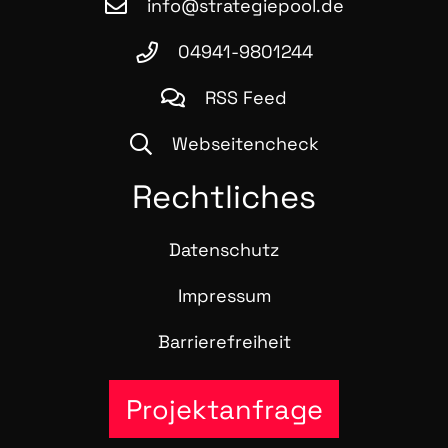
info@strategiepool.de
04941-9801244
RSS Feed
Webseitencheck
Recht­li­ches
Daten­schutz
Impres­sum
Bar­rie­re­frei­heit
Projektanfrage