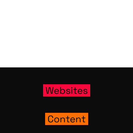
Web­sites
Con­tent