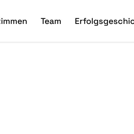
tim­men
Team
Erfolgs­ge­schi