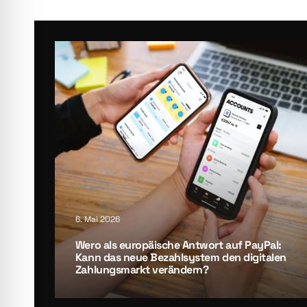
6. Mai 2026
Wero als euro­päi­sche Ant­wort auf Pay­Pal:
Kann das neue Bezahl­sys­tem den digi­ta­len
Zah­lungs­markt ver­än­dern?