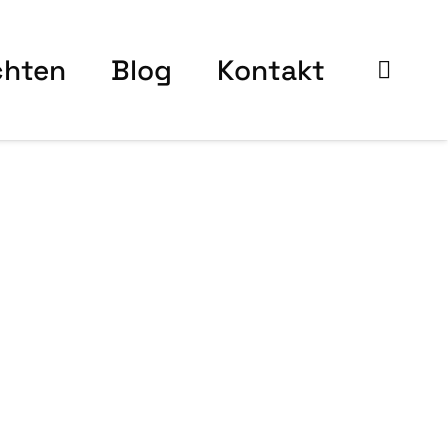
ch­ten
Blog
Kon­takt