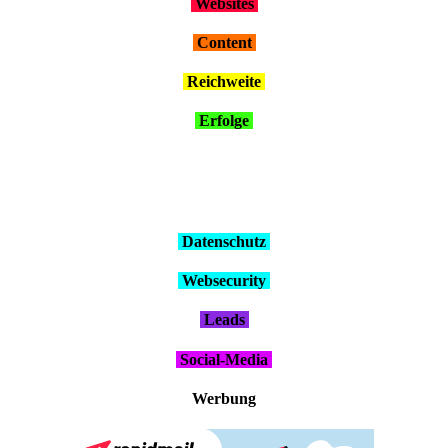
Web­sites
Con­tent
Reich­wei­te
Erfol­ge
Daten­schutz
Web­se­cu­ri­ty
Leads
Social-Media
Wer­bung