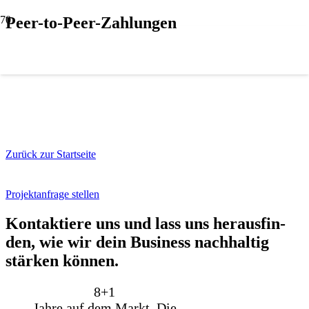
Peer-to-Peer-Zahlungen
Zurück zur Startseite
Projektanfrage stellen
Kon­tak­tie­re uns und lass uns her­aus­fin­
den, wie wir dein Busi­ness nach­hal­tig
stär­ken kön­nen.
8+
1
Jahre auf dem Markt. Die