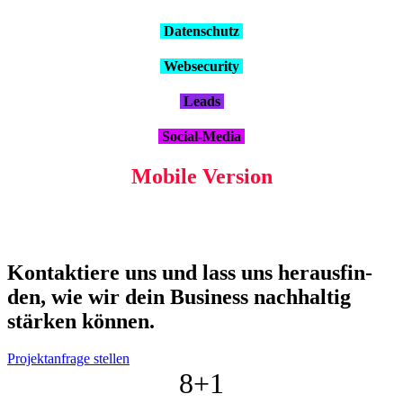
Daten­schutz
Web­se­cu­ri­ty
Leads
Social-Media
Mobi­le Ver­si­on
Kon­tak­tie­re uns und lass uns her­aus­fin­
den, wie wir dein Busi­ness nach­hal­tig
stär­ken kön­nen.
Projektanfrage stellen
8+
1