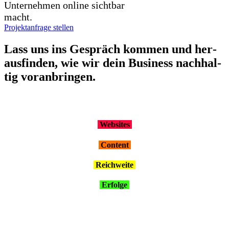
Unternehmen online sichtbar
macht.
Projektanfrage stellen
Lass uns ins Gespräch kom­men und her­
aus­fin­den, wie wir dein Busi­ness nach­hal­
tig vor­an­brin­gen.
Web­sites
Con­tent
Reich­wei­te
Erfol­ge