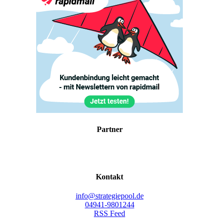
Part­ner
Kon­takt
info@strategiepool.de
04941-9801244
RSS Feed