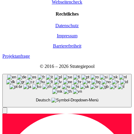
Webseitencheck
Recht­li­ches
Daten­schutz
Impres­sum
Bar­rie­re­frei­heit
Projektanfrage
© 2016 – 2026 Stra­te­gie­pool
Deutsch