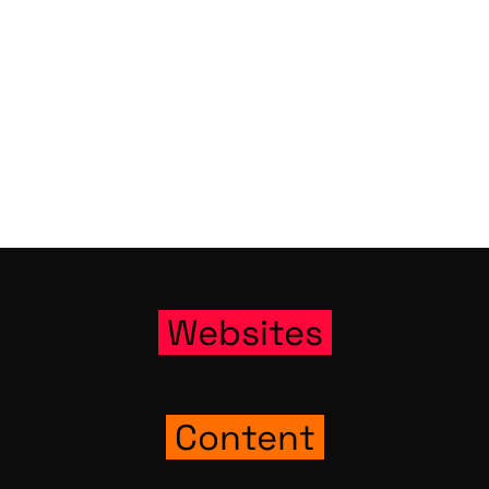
Web­sites
Con­tent