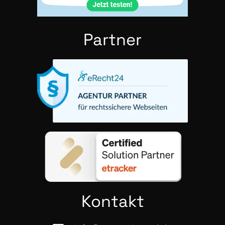
Part­ner
Kon­takt