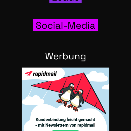
Social-Media
Wer­bung