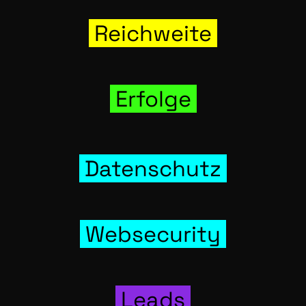
Reich­wei­te
Erfol­ge
Daten­schutz
Web­se­cu­ri­ty
Leads