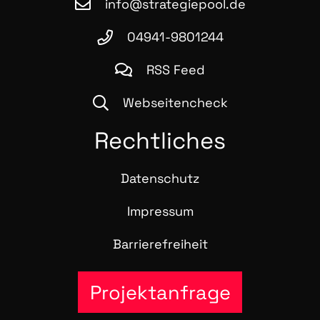
info@strategiepool.de
04941-9801244
RSS Feed
Webseitencheck
Recht­li­ches
Daten­schutz
Impres­sum
Bar­rie­re­frei­heit
Projektanfrage