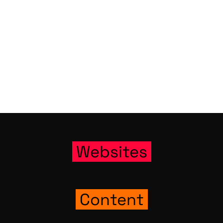
Web­sites
Con­tent