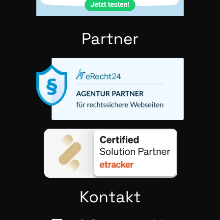
Part­ner
Kon­takt