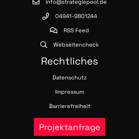
info@strategiepool.de
04941-9801244
RSS Feed
Webseitencheck
Recht­li­ches
Daten­schutz
Impres­sum
Bar­rie­re­frei­heit
Projektanfrage