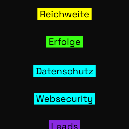
Reich­wei­te
Erfol­ge
Daten­schutz
Web­se­cu­ri­ty
Leads