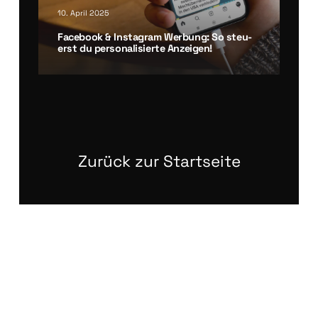
10. April 2025
Face­book & Insta­gram Wer­bung: So steu­
erst du per­so­na­li­sier­te Anzei­gen!
Zurück zur Startseite