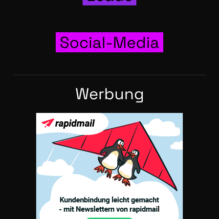
Social-Media
Wer­bung