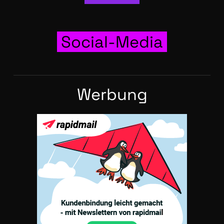
Social-Media
Wer­bung