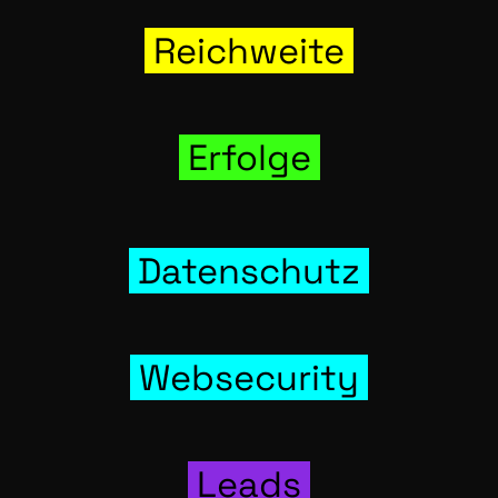
Reich­wei­te
Erfol­ge
Daten­schutz
Web­se­cu­ri­ty
Leads