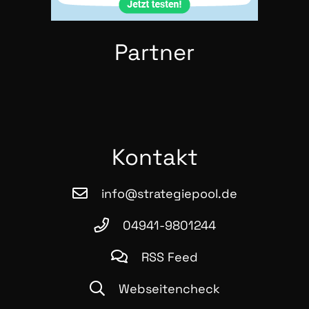
Part­ner
Kon­takt
info@strategiepool.de
04941-9801244
RSS Feed
Webseitencheck