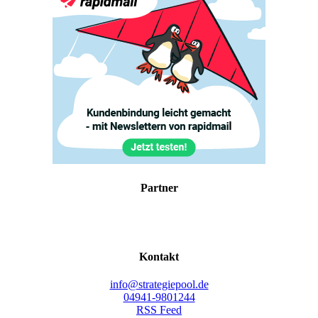
Part­ner
Kon­takt
info@strategiepool.de
04941-9801244
RSS Feed