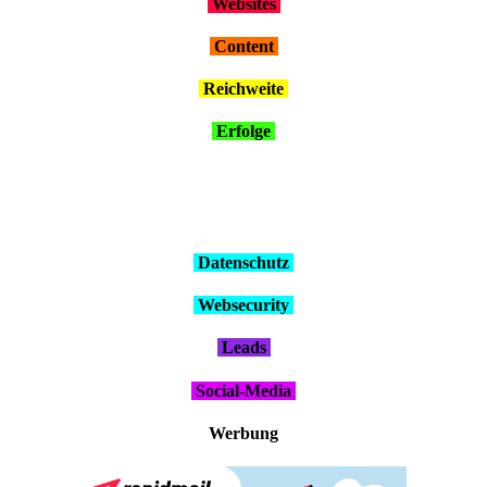
Web­sites
Con­tent
Reich­wei­te
Erfol­ge
Daten­schutz
Web­se­cu­ri­ty
Leads
Social-Media
Wer­bung