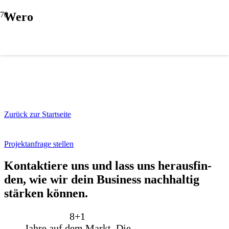
Wero
Zurück zur Startseite
Projektanfrage stellen
Kon­tak­tie­re uns und lass uns her­aus­fin­
den, wie wir dein Busi­ness nach­hal­tig
stär­ken kön­nen.
8+
1
Jahre auf dem Markt. Die