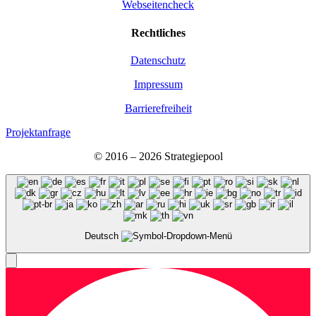
Webseitencheck
Recht­li­ches
Daten­schutz
Impres­sum
Bar­rie­re­frei­heit
Projektanfrage
© 2016 – 2026 Stra­te­gie­pool
Deutsch