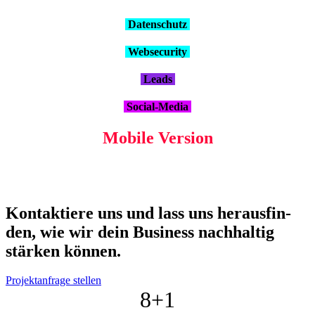
Daten­schutz
Web­se­cu­ri­ty
Leads
Social-Media
Mobi­le Ver­si­on
Kon­tak­tie­re uns und lass uns her­aus­fin­
den, wie wir dein Busi­ness nach­hal­tig
stär­ken kön­nen.
Projektanfrage stellen
8+
1