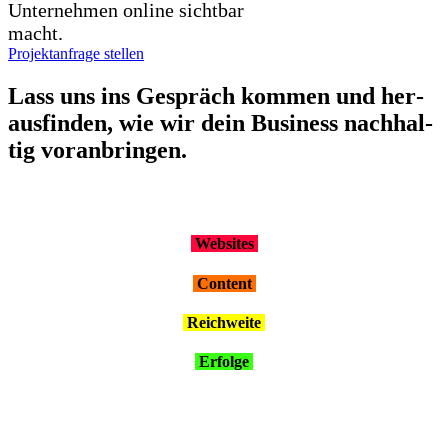
Unternehmen online sichtbar
macht.
Projektanfrage stellen
Lass uns ins Gespräch kom­men und her­
aus­fin­den, wie wir dein Busi­ness nach­hal­
tig vor­an­brin­gen.
Web­sites
Con­tent
Reich­wei­te
Erfol­ge