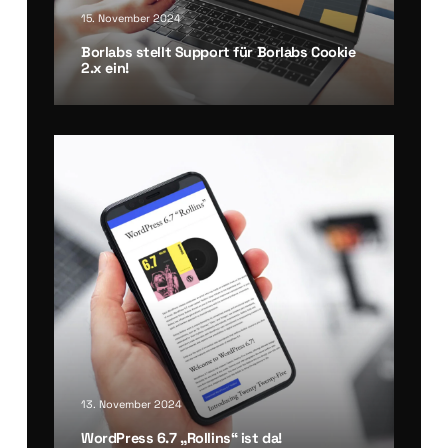
15. November 2024
Borlabs stellt Sup­port für Borlabs Coo­kie
2.x ein!
13. November 2024
Word­Press 6.7 „Roll­ins“ ist da!