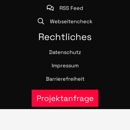
RSS Feed
Webseitencheck
Recht­li­ches
Daten­schutz
Impres­sum
Bar­rie­re­frei­heit
Projektanfrage
© 2016 – 2026 Stra­te­gie­pool