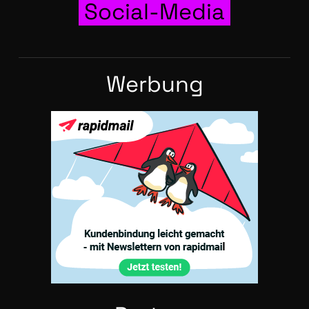
Social-Media
Wer­bung