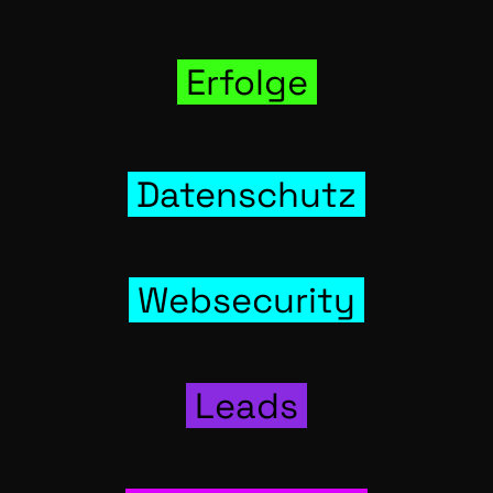
Erfol­ge
Daten­schutz
Web­se­cu­ri­ty
Leads