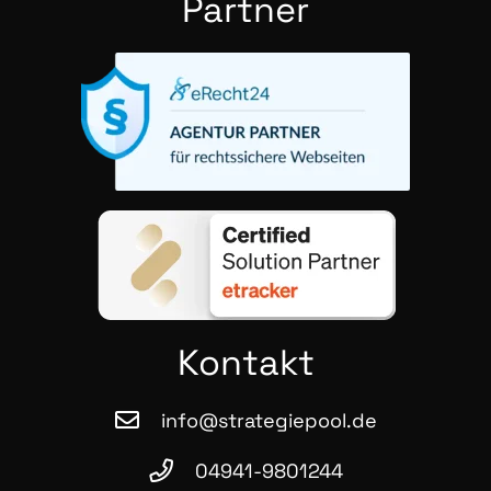
Part­ner
Kon­takt
info@strategiepool.de
04941-9801244