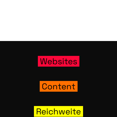
Web­sites
Con­tent
Reich­wei­te