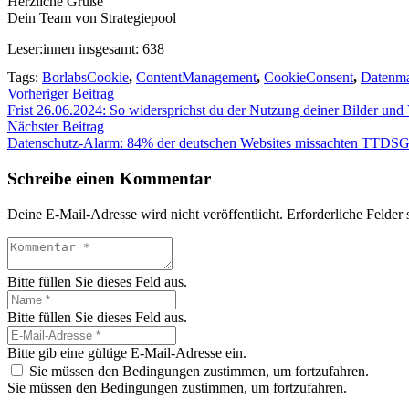
Herz­li­che Grü­ße
Dein Team von Stra­te­gie­pool
Leser:innen ins­ge­samt:
638
Tags:
BorlabsCookie
,
ContentManagement
,
CookieConsent
,
Datenm
Vorheriger Beitrag
Frist 26.06.2024: So wider­sprichst du der Nut­zung dei­ner Bil­der und
Nächster Beitrag
Daten­schutz-Alarm: 84% der deut­schen Web­sites miss­ach­ten TTDSG-Co
Schreibe einen Kommentar
Deine E-Mail-Adresse wird nicht veröffentlicht.
Erforderliche Felder 
Bitte füllen Sie dieses Feld aus.
Bitte füllen Sie dieses Feld aus.
Bitte gib eine gültige E-Mail-Adresse ein.
Sie müssen den Bedingungen zustimmen, um fortzufahren.
Sie müssen den Bedingungen zustimmen, um fortzufahren.