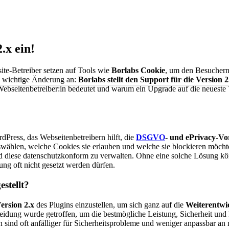
.x ein!
site-Betrei­ber set­zen auf Tools wie
Borlabs Coo­kie
, um den Besu­chern 
e wich­ti­ge Ände­rung an:
Borlabs stellt den Sup­port für die Ver­si­on 2.
s Webseitenbetreiber:in bedeu­tet und war­um ein Upgrade auf die neu­es­te 
­Press, das Web­sei­ten­be­trei­bern hilft, die
DSGVO
- und ePri­va­cy-Vo
­wäh­len, wel­che Coo­kies sie erlau­ben und wel­che sie blo­ckie­ren möch­te
n und die­se daten­schutz­kon­form zu ver­wal­ten. Ohne eine sol­che Lösung k
ung oft nicht gesetzt wer­den dür­fen.
­stellt?
er­si­on 2.x
des Plug­ins ein­zu­stel­len, um sich ganz auf die
Wei­ter­ent­w
ei­dung wur­de getrof­fen, um die best­mög­li­che Leis­tung, Sicher­heit und Kom
en sind oft anfäl­li­ger für Sicher­heits­pro­ble­me und weni­ger anpass­bar a