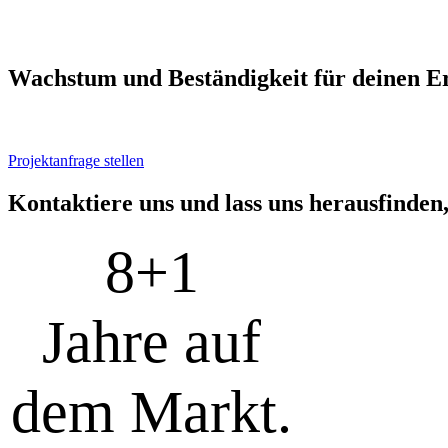
Wachs­tum und Bestän­dig­keit für dei­nen Er
Projektanfrage stellen
Kon­tak­tie­re uns und lass uns her­aus­fin­den
8+
1
Jahre auf
dem Markt.