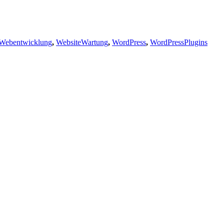
Webentwicklung
,
WebsiteWartung
,
WordPress
,
WordPressPlugins