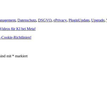
anagement
,
Datenschutz
,
DSGVO
,
ePrivacy
,
PluginUpdate
,
Upgrade
,
 Vide­os für KI bei Meta!
o­kie-Richt­li­ni­en!
sind mit
*
markiert