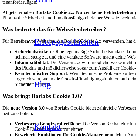
ten­an­for­de­run­gen.
Ab jetzt erhal­ten
Borlabs Coo­kie 2.x‑Nutzer kei­ne Feh­ler­be­he­bun­
Plug­ins die Sicher­heit und Funk­ti­ons­fä­hig­keit dei­ner Web­site beein­trä
Was bedeu­tet das für Web­sei­ten­be­trei­ber?
Erfolgs­ge­schich­ten
Für Betrei­ber von Web­sites, die Borlabs Coo­kie 2.x ver­wen­den, hat die
Sicher­heits­ri­si­ken
: Ohne regel­mä­ßi­ge Sicher­heits­up­dates kön
neh­men ste­tig zu, und eine ver­al­te­te Soft­ware macht dei­ne Web­si
Inkom­pa­ti­bi­li­tät
: Die Ver­si­on 2.x wird mög­li­cher­wei­se nicht
des Plug­ins und mög­li­cher­wei­se sogar zum Aus­fall der Coo­kie
Kein tech­ni­scher Sup­port
: Wenn tech­ni­sche Pro­ble­me auf­tre­
ärger­lich sein, wenn die Coo­kie-Ein­wil­li­gungs­funk­ti­on auf dei
Blog
Sicher­heit ver­lierst.
Was bringt Borlabs Coo­kie 3.0?
Die
neue Ver­si­on 3.0
von Borlabs Coo­kie bie­tet zahl­rei­che Ver­bes­s
heit zu erhö­hen:
Ver­bes­ser­te Benut­zer­ober­flä­che
: Die Ver­si­on 3.0 hat eine int
Kon­takt
Coo­kie-Ein­stel­lun­gen vor­zu­neh­men.
Erwei­ter­te Funk­tio­nen für Coo­kie-Manage­ment
: Mehr Anpas