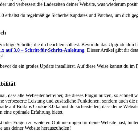
n­der und ver­bes­sert die Lade­zei­ten dei­ner Web­site, was wie­der­um posi­
3.0 erhältst du regel­mä­ßi­ge Sicher­heits­up­dates und Patches, um dich geg
rch
ich­ti­ge Schrit­te, die du beach­ten soll­test. Bevor du das Upgrade durch­
2
.x
auf
3.0
– Schritt
-für
-Schritt
-Anlei­tung
. Die­ser Arti­kel gibt dir deta
st.
evor du ein gro­ßes Update instal­lierst. Auf die­se Wei­se kannst du im F
­li­tät
al, dass alle Web­sei­ten­be­trei­ber, die die­ses Plug­in nut­zen, so schnell 
ne ver­bes­ser­te Leis­tung und zusätz­li­che Funk­tio­nen, son­dern auch die n
rade auf Borlabs Coo­kie 3.0 kannst du sicher­stel­len, dass dei­ne Web­site
n eine opti­ma­le Erfah­rung bie­tet.
er Fra­gen zu wei­te­ren Opti­mie­run­gen für dei­ne Web­site hast, hin­ter­
e aus dei­ner Web­site her­aus­zu­ho­len!