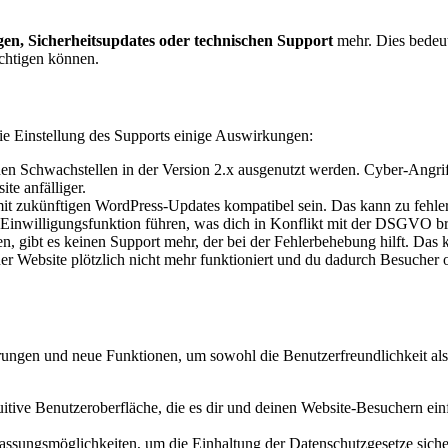
gen, Sicher­heits­up­dates oder tech­ni­schen Sup­port
mehr. Dies bedeu­tet
ch­ti­gen kön­nen.
 Ein­stel­lung des Sup­ports eini­ge Aus­wir­kun­gen:
­nen Schwach­stel­len in der Ver­si­on 2.x aus­ge­nutzt wer­den. Cyber-Angrif
te anfäl­li­ger.
 mit zukünf­ti­gen Word­Press-Updates kom­pa­ti­bel sein. Das kann zu feh­ler­
-Ein­wil­li­gungs­funk­ti­on füh­ren, was dich in Kon­flikt mit der DSGVO b
ten, gibt es kei­nen Sup­port mehr, der bei der Feh­ler­be­he­bung hilft. Das
­ner Web­site plötz­lich nicht mehr funk­tio­niert und du dadurch Besu­cher o
e­run­gen und neue Funk­tio­nen, um sowohl die Benut­zer­freund­lich­keit al
ui­ti­ve Benut­zer­ober­flä­che, die es dir und dei­nen Web­site-Besu­chern ein
­sungs­mög­lich­kei­ten, um die Ein­hal­tung der Daten­schutz­ge­set­ze sicher­