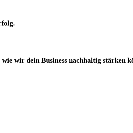
folg.
, wie wir dein Busi­ness nach­hal­tig stär­ken k