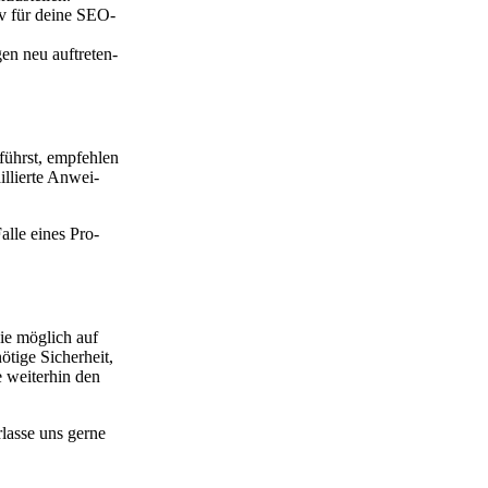
tiv für dei­ne SEO-
en neu auf­tre­ten­
führst, emp­feh­len
il­lier­te Anwei­
al­le eines Pro­
wie mög­lich auf
öti­ge Sicher­heit,
 wei­ter­hin den
las­se uns ger­ne