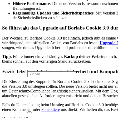
Höhe­re Per­for­mance
: Die neue Ver­si­on ist res­sour­cen­scho­ne
Bemü­hun­gen ist.
Regel­mä­ßi­ge Updates und Sicher­heits­patches
: Mit Ver­si­on 
de Sicher­heits­lü­cken zu schüt­zen.
So führst du das Upgrade auf Borlabs Coo­kie 3.0 du
Der Wech­sel zu Borlabs Coo­kie 3.0 ist ein­fach, jedoch gibt es eini­ge w
wir drin­gend, den offi­zi­el­len Arti­kel von Borlabs zu lesen:
Upgrade
sun­gen, wie du das Upgrade sicher und pro­blem­los durch­füh­ren kann
Tipp
: Füh­re immer ein voll­stän­di­ges
Back­up dei­ner Web­site
durch, b
blems schnell auf den vor­he­ri­gen Stand zurück­set­zen.
Fazit: Jetzt han­deln für mehr Sicher­heit und Kom­pa­ti­bi
Die Ein­stel­lung des Sup­ports für Borlabs Coo­kie 2.x ist ein kla­res Sign
die Ver­si­on 3.0 umstei­gen soll­ten. Die neue Ver­si­on bie­tet nicht nur ei
um Daten­schutz-Com­pli­ance lang­fris­tig sicher­zu­stel­len. Mit dem Upg
aktu­el­len gesetz­li­chen Anfor­de­run­gen ent­spricht und dei­nen Besu­cher
Falls du Unter­stüt­zung beim Umstieg auf Borlabs Coo­kie 3.0 benö­tigst od
einen Kom­men­tar oder
kon­tak­tie­re
uns direkt! Wir hel­fen dir, das Bes­t