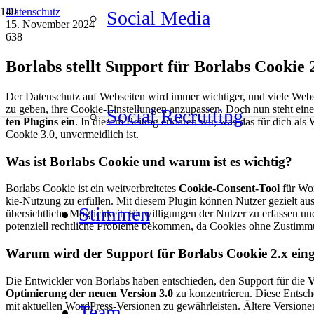
Datenschutz
Social Media
15. November 2024
638
Borlabs stellt Sup­port für Borlabs Coo­kie 2
Der Daten­schutz auf Web­sei­ten wird immer wich­ti­ger, und vie­le Web­
zu geben, ihre Coo­kie-Ein­stel­lun­gen anzu­pas­sen. Doch nun steht ein
Social Recrui­ting
ten Plug­ins ein
. In die­sem Bei­trag erklä­ren wir, was das für dich al
Coo­kie 3.0, unver­meid­lich ist.
Was ist Borlabs Coo­kie und war­um ist es wich­tig?
Borlabs Coo­kie ist ein weit­ver­brei­te­tes
Coo­kie-Con­sent-Tool
für Word
kie-Nut­zung zu erfül­len. Mit die­sem Plug­in kön­nen Nut­zer gezielt aus
Stim­men
über­sicht­li­che Mög­lich­keit, Ein­wil­li­gun­gen der Nut­zer zu erfas­se
poten­zi­ell recht­li­che Pro­ble­me bekom­men, da Coo­kies ohne Zustim­m
War­um wird der Sup­port für Borlabs Coo­kie 2.x ein­ge
Die Ent­wick­ler von Borlabs haben ent­schie­den, den Sup­port für die
V
Opti­mie­rung der neu­en Ver­si­on 3.0
zu kon­zen­trie­ren. Die­se Ent­sch
mit aktu­el­len Word­Press-Ver­sio­nen zu gewähr­leis­ten. Älte­re Ver­sio­n
Team