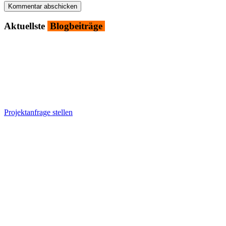
Kommentar abschicken
Aktu­ells­te
Blog­bei­trä­ge
Projektanfrage stellen