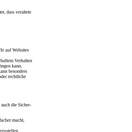
, dass ver­al­te­te
­fe auf Web­sites
haf­tem Ver­hal­ten
rin­gen kann.
 kann beson­ders
der recht­li­che
s auch die Sicher­
­fa­cher macht,
zu­stel­len.