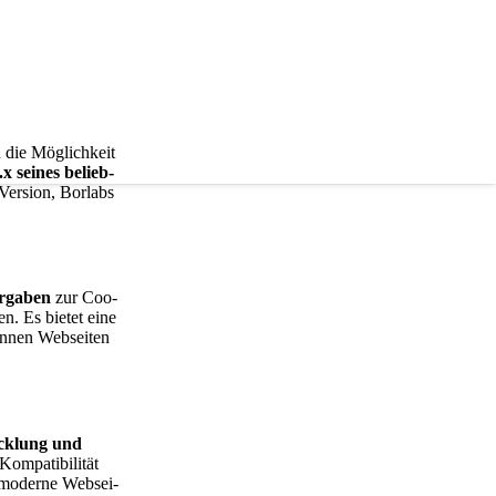
die Mög­lich­keit
x sei­nes belieb­
Ver­si­on, Borlabs
r­ga­ben
zur Coo­
n. Es bie­tet eine
ön­nen Web­sei­ten
ick­lung und
­pa­ti­bi­li­tät
n moder­ne Web­sei­