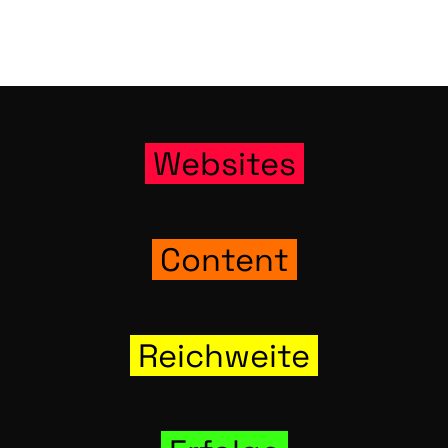
Web­sites
Con­tent
Reich­wei­te