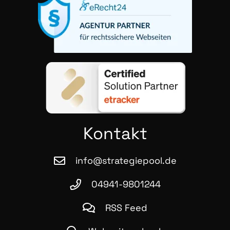
Kon­takt
info@strategiepool.de
04941-9801244
RSS Feed