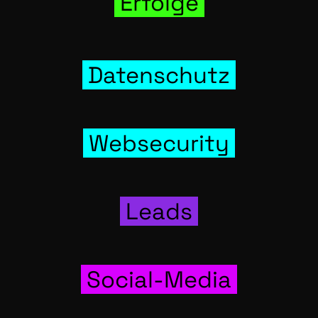
Erfol­ge
Daten­schutz
Web­se­cu­ri­ty
Leads
Social-Media