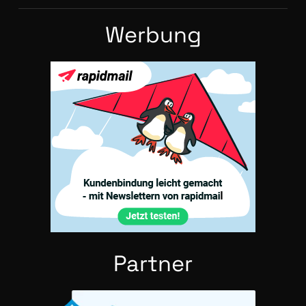
Wer­bung
Part­ner