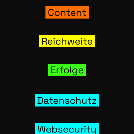
Con­tent
Reich­wei­te
Erfol­ge
Daten­schutz
Web­se­cu­ri­ty