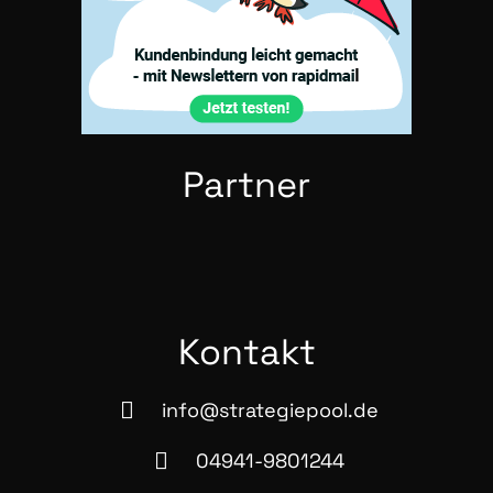
Part­ner
Kon­takt
info@strategiepool.de
04941-9801244