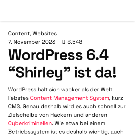
Content
,
Websites
7. November 2023
3.548
Word­Press 6.4
“Shir­ley” ist da!
Word­Press hält sich wacker als der Welt
liebs­tes
Con­tent Manage­ment Sys­tem
, kurz
CMS. Genau des­halb wird es auch schnell zur
Ziel­schei­be von Hackern und ande­ren
Cyber­kri­mi­nel­len
. Wie etwa bei einem
Betriebs­sys­tem ist es des­halb wich­tig, auch