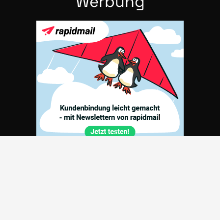
Wer­bung
Part­ner