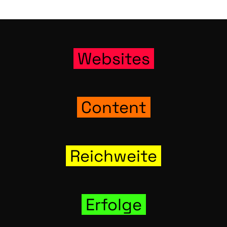
Web­sites
Con­tent
Reich­wei­te
Erfol­ge