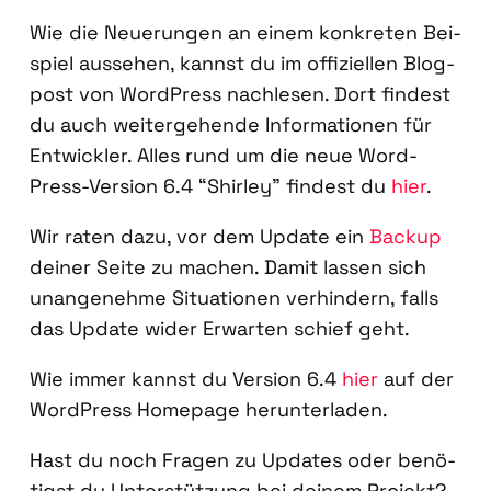
Wie die Neue­run­gen an einem kon­kre­ten Bei­
spiel aus­se­hen, kannst du im offi­zi­el­len Blog­
post von Word­Press nach­le­sen. Dort fin­dest
du auch wei­ter­ge­hen­de Infor­ma­tio­nen für
Ent­wick­ler. Alles rund um die neue Word­
Press-Ver­si­on 6.4 “Shir­ley” fin­dest du
hier
.
Wir raten dazu, vor dem Update ein
Back­up
dei­ner Sei­te zu machen. Damit las­sen sich
unan­ge­neh­me Situa­tio­nen ver­hin­dern, falls
das Update wider Erwar­ten schief geht.
Wie immer kannst du Ver­si­on 6.4
hier
auf der
Word­Press Home­page her­un­ter­la­den.
Hast du noch Fra­gen zu Updates oder benö­
tigst du Unter­stüt­zung bei dei­nem Pro­jekt?