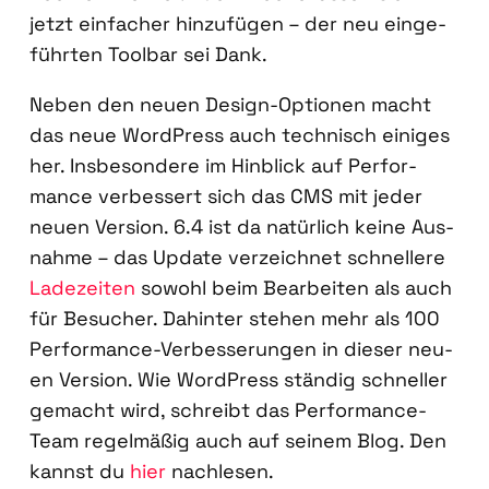
jetzt ein­fa­cher hin­zu­fü­gen – der neu ein­ge­
führ­ten Tool­bar sei Dank.
Neben den neu­en Design-Optio­nen macht
das neue Word­Press auch tech­nisch eini­ges
her. Ins­be­son­de­re im Hin­blick auf Per­for­
mance ver­bes­sert sich das CMS mit jeder
neu­en Ver­si­on. 6.4 ist da natür­lich kei­ne Aus­
nah­me – das Update ver­zeich­net schnel­le­re
Lade­zei­ten
sowohl beim Bear­bei­ten als auch
für Besu­cher. Dahin­ter ste­hen mehr als 100
Per­for­mance-Ver­bes­se­run­gen in die­ser neu­
en Ver­si­on. Wie Word­Press stän­dig schnel­ler
gemacht wird, schreibt das Per­for­mance-
Team regel­mä­ßig auch auf sei­nem Blog. Den
kannst du
hier
nach­le­sen.