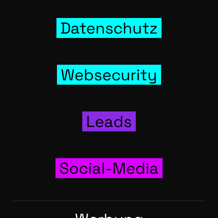
Daten­schutz
Web­se­cu­ri­ty
Leads
Social-Media