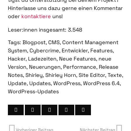
Hin­ter­las­se uns dazu ger­ne einen Kom­men­tar
oder
kon­tak­tie­re
uns!
Leser:innen ins­ge­samt:
3.548
Tags:
Blogpost
,
CMS
,
Content Management
System
,
Cybercrime
,
Entwickler
,
Features
,
Hacker
,
Ladezeiten
,
Neue Features
,
neue
Version
,
Neuerungen
,
Performance
,
Release
Notes
,
Shirley
,
Shirley Horn
,
Site Editor
,
Texte
,
Update
,
Updates
,
WordPress
,
WordPress 6.4
,
WordPress-Updates
Vorheriger Beitrag
Nächster Beitrag