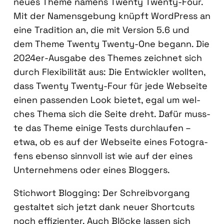
neu­es The­me namens Twen­ty Twen­ty-Four.
Mit der Namens­ge­bung knüpft Word­Press an
eine Tra­di­ti­on an, die mit Ver­si­on 5.6 und
dem The­me Twen­ty Twen­ty-One begann. Die
2024er-Aus­ga­be des The­mes zeich­net sich
durch Fle­xi­bi­li­tät aus: Die Ent­wick­ler woll­ten,
dass Twen­ty Twen­ty-Four für jede Web­sei­te
einen pas­sen­den Look bie­tet, egal um wel­
ches The­ma sich die Sei­te dreht. Dafür muss­
te das The­me eini­ge Tests durch­lau­fen –
etwa, ob es auf der Web­sei­te eines Foto­gra­
fens eben­so sinn­voll ist wie auf der eines
Unter­neh­mens oder eines Blog­gers.
Stich­wort Blog­ging: Der Schreib­vor­gang
gestal­tet sich jetzt dank neu­er Short­cuts
noch effi­zi­en­ter. Auch Blö­cke las­sen sich