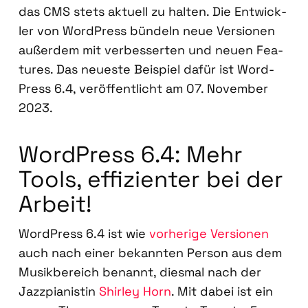
das CMS stets aktu­ell zu hal­ten. Die Ent­wick­
ler von Word­Press bün­deln neue Ver­sio­nen
außer­dem mit ver­bes­ser­ten und neu­en Fea­
tures. Das neu­es­te Bei­spiel dafür ist Word­
Press 6.4, ver­öf­fent­licht am 07. Novem­ber
2023.
Word­Press 6.4: Mehr
Tools, effi­zi­en­ter bei der
Arbeit!
Word­Press 6.4 ist wie
vor­he­ri­ge Ver­sio­nen
auch nach einer bekann­ten Per­son aus dem
Musik­be­reich benannt, dies­mal nach der
Jazz­pia­nis­tin
Shir­ley Horn
. Mit dabei ist ein