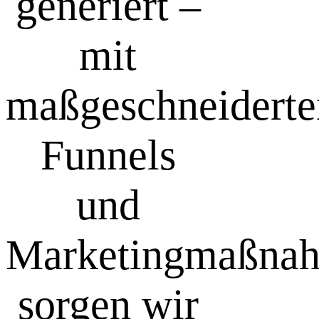
generiert –
mit
maßgeschneiderte
Funnels
und
Marketingmaßna
sorgen wir