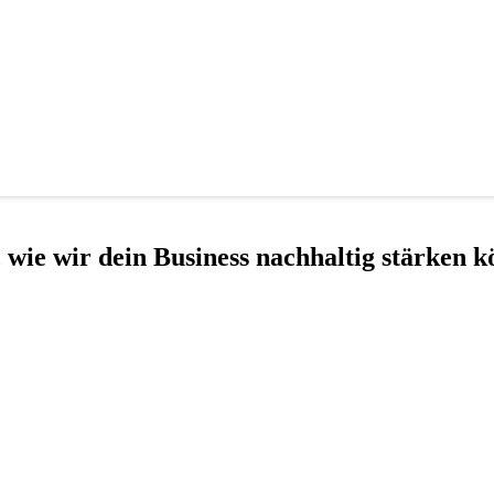
, wie wir dein Busi­ness nach­hal­tig stär­ken k