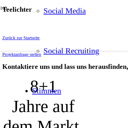
Teelichter
Social Media
Zurück zur Startseite
Social Recrui­ting
Projektanfrage stellen
Kon­tak­tie­re uns und lass uns her­aus­fin­den
8+
1
Stim­men
Jahre auf
dem Markt.