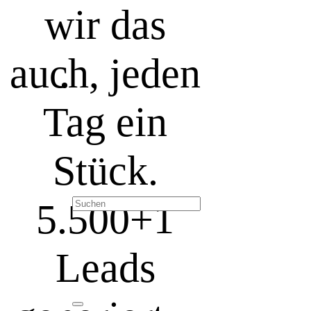
wir das
auch, jeden
Tag ein
Stück.
5.500+
1
Leads