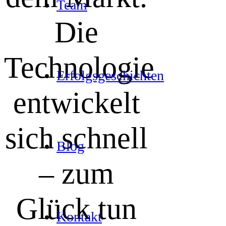
Team
Die
Technologie
Erfolgs­ge­schich­ten
entwickelt
sich schnell
Blog
– zum
Glück tun
Kon­takt