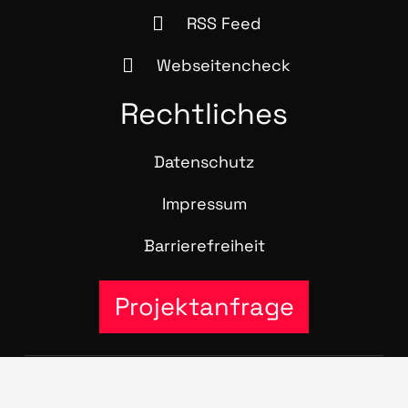
RSS Feed
Webseitencheck
Recht­li­ches
Daten­schutz
Impres­sum
Bar­rie­re­frei­heit
Projektanfrage
© 2016 – 2026 Stra­te­gie­pool