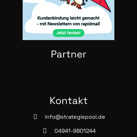
Part­ner
Kon­takt
info@strategiepool.de
04941-9801244