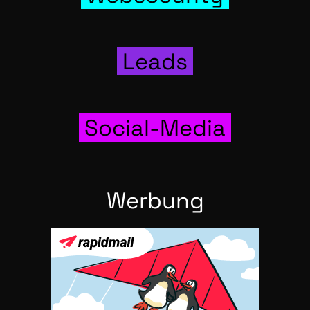
Leads
Social-Media
Wer­bung