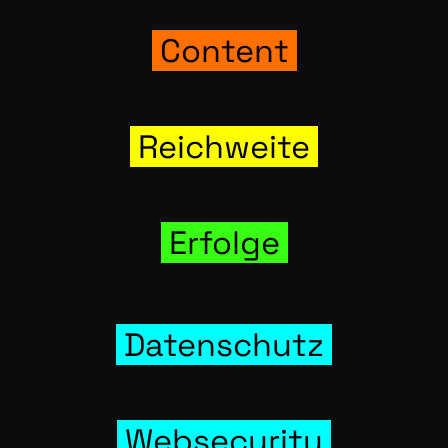
Con­tent
Reich­wei­te
Erfol­ge
Daten­schutz
Web­se­cu­ri­ty