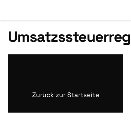
Umsatzssteuerregi
11. November 2022
Goog­le Ads: Über­prü­fungs­ver­fah­ren für
Wer­be­trei­ben­de!
Zurück zur Startseite