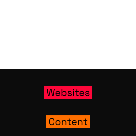
Web­sites
Con­tent