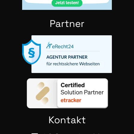
Part­ner
Kon­takt