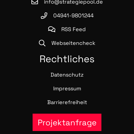
info@strategiepool.de
04941-9801244
RSS Feed
Webseitencheck
Recht­li­ches
Daten­schutz
Impres­sum
Bar­rie­re­frei­heit
Projektanfrage