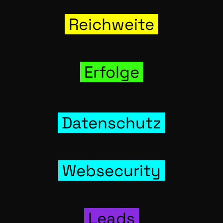
Reich­wei­te
Erfol­ge
Daten­schutz
Web­se­cu­ri­ty
Leads