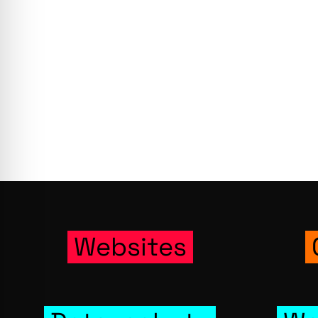
Wer­bung
Web­sites