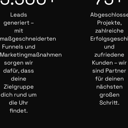
Leads
Abgeschloss
generiert –
Projekte,
mit
zahlreiche
maßgeschneiderten
Erfolgsgesch
Funnels und
und
Marketingmaßnahmen
zufriedene
sorgen wir
Kunden – wir
dafür, dass
sind Partner
deine
für deinen
Zielgruppe
nächsten
dich rund um
großen
die Uhr
Schritt.
findet.