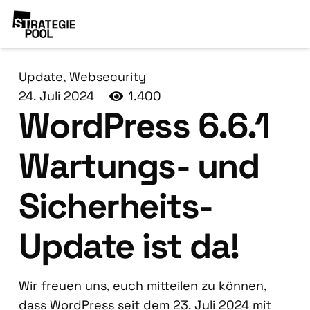
Update
,
Websecurity
24. Juli 2024
1.400
Word­Press 6.6.1
War­tungs- und
Sicher­heits-
Update ist da!
Wir freu­en uns, euch mit­tei­len zu kön­nen,
dass Word­Press seit dem 23. Juli 2024 mit