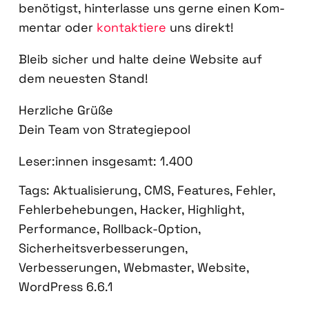
benö­tigst, hin­ter­las­se uns ger­ne einen Kom­
men­tar oder
kon­tak­tie­re
uns direkt!
Bleib sicher und hal­te dei­ne Web­site auf
dem neu­es­ten Stand!
Herz­li­che Grü­ße
Dein Team von Stra­te­gie­pool
Leser:innen ins­ge­samt:
1.400
Tags:
Aktualisierung
,
CMS
,
Features
,
Fehler
,
Fehlerbehebungen
,
Hacker
,
Highlight
,
Performance
,
Rollback-Option
,
Sicherheitsverbesserungen
,
Verbesserungen
,
Webmaster
,
Website
,
WordPress 6.6.1