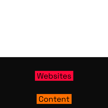
Web­sites
Con­tent