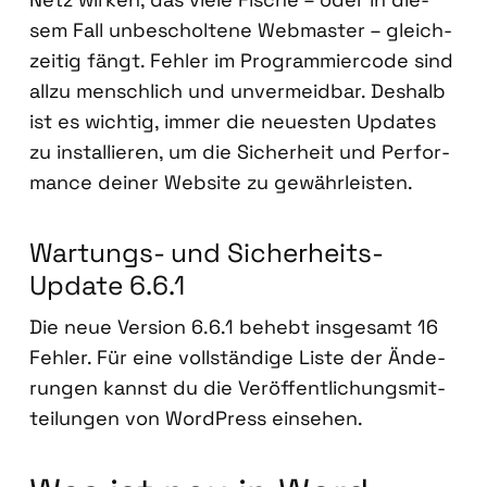
sem Fall unbe­schol­te­ne Web­mas­ter – gleich­
zei­tig fängt. Feh­ler im Pro­gram­mier­code sind
all­zu mensch­lich und unver­meid­bar. Des­halb
ist es wich­tig, immer die neu­es­ten Updates
zu instal­lie­ren, um die Sicher­heit und Per­for­
mance dei­ner Web­site zu gewähr­leis­ten.
War­tungs- und Sicher­heits-
Update 6.6.1
Die neue Ver­si­on 6.6.1 behebt ins­ge­samt 16
Feh­ler. Für eine voll­stän­di­ge Lis­te der Ände­
run­gen kannst du die Ver­öf­fent­li­chungs­mit­
tei­lun­gen von Word­Press ein­se­hen.