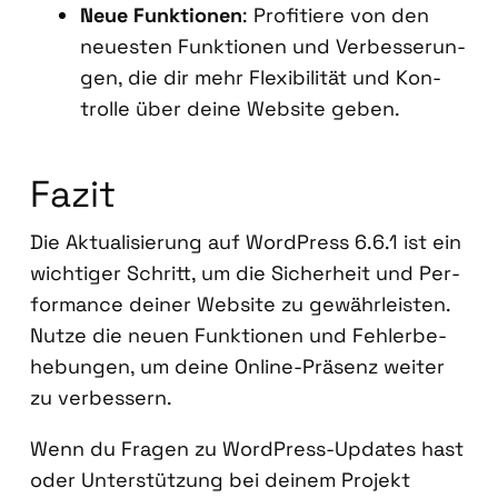
Neue Funk­tio­nen
: Pro­fi­tie­re von den
neu­es­ten Funk­tio­nen und Ver­bes­se­run­
gen, die dir mehr Fle­xi­bi­li­tät und Kon­
trol­le über dei­ne Web­site geben.
Fazit
Die Aktua­li­sie­rung auf Word­Press 6.6.1 ist ein
wich­ti­ger Schritt, um die Sicher­heit und Per­
for­mance dei­ner Web­site zu gewähr­leis­ten.
Nut­ze die neu­en Funk­tio­nen und Feh­ler­be­
he­bun­gen, um dei­ne Online-Prä­senz wei­ter
zu ver­bes­sern.
Wenn du Fra­gen zu Word­Press-Updates hast
oder Unter­stüt­zung bei dei­nem Pro­jekt