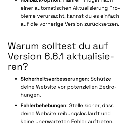
einer auto­ma­ti­schen Aktua­li­sie­rung Pro­
ble­me ver­ur­sacht, kannst du es ein­fach
auf die vor­he­ri­ge Ver­si­on zurück­set­zen.
War­um soll­test du auf
Ver­si­on 6.6.1 aktua­li­sie­
ren?
Sicher­heits­ver­bes­se­run­gen
: Schüt­ze
dei­ne Web­site vor poten­zi­el­len Bedro­
hun­gen.
Feh­ler­be­he­bun­gen
: Stel­le sicher, dass
dei­ne Web­site rei­bungs­los läuft und
kei­ne uner­war­te­ten Feh­ler auf­tre­ten.