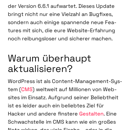
der Ver­si­on 6.6.1 auf­war­tet. Die­ses Update
bringt nicht nur eine Viel­zahl an Bug­fi­xes,
son­dern auch eini­ge span­nen­de neue Fea­
tures mit sich, die eure Web­site-Erfah­rung
noch rei­bungs­lo­ser und siche­rer machen.
War­um über­haupt
aktua­li­sie­ren?
Word­Press ist als Con­tent-Manage­ment-Sys­
tem (
CMS
) welt­weit auf Mil­lio­nen von Web­
sites im Ein­satz. Auf­grund sei­ner Beliebt­heit
ist es lei­der auch ein belieb­tes Ziel für
Hacker und ande­re fins­te­re
Gestal­ten
. Eine
Schwach­stel­le im CMS kann wie ein gro­ßes
Netz wir­ken, das vie­le Fische – oder in die­