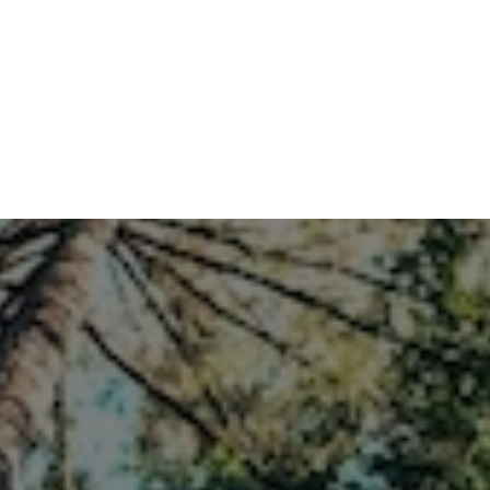
Wann und wie müs­sen KI-Inhal­te gekenn­
zeich­net wer­den?