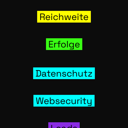
Reich­wei­te
Erfol­ge
Daten­schutz
Web­se­cu­ri­ty