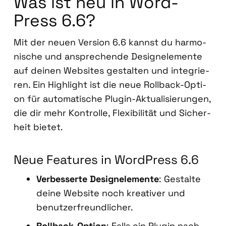
Was ist neu in Word­
Press 6.6?
Mit der neu­en Ver­si­on 6.6 kannst du har­mo­
ni­sche und anspre­chen­de Design­ele­men­te
auf dei­nen Web­sites gestal­ten und inte­grie­
ren. Ein High­light ist die neue Roll­back-Opti­
on für auto­ma­ti­sche Plug­in-Aktua­li­sie­run­gen,
die dir mehr Kon­trol­le, Fle­xi­bi­li­tät und Sicher­
heit bie­tet.
Neue Fea­tures in Word­Press 6.6
Ver­bes­ser­te Design­ele­men­te
: Gestal­te
dei­ne Web­site noch krea­ti­ver und
benut­zer­freund­li­cher.
Roll­back-Opti­on
: Falls ein Plug­in nach